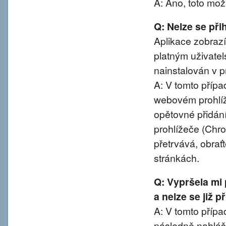
A: Ano, toto mož
Q: Nelze se přih
Aplikace zobrazí
platným uživatel
nainstalován v pr
A: V tomto přípa
webovém prohlíže
opětovné přidání
prohlížeče (Chro
přetrvává, obra
stránkách.
Q: Vypršela mi
a nelze se již 
A: V tomto případ
následně nahláše