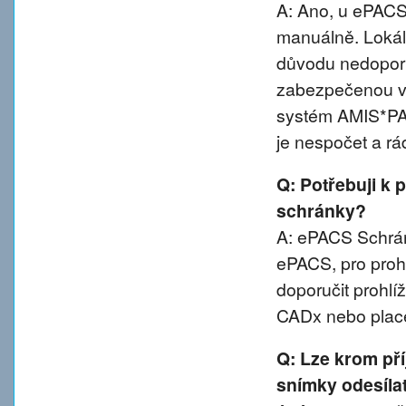
A: Ano, u ePACS 
manuálně. Lokál
důvodu nedoporu
zabezpečenou va
systém AMIS*PA
je nespočet a rá
Q: Potřebuji k 
schránky?
A: ePACS Schránk
ePACS, pro proh
doporučit prohl
CADx nebo plac
Q: Lze krom př
snímky odesíla