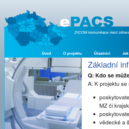
Úvod
O projektu
Účastníci
Jak
Základní i
Q: Kdo se může
A: K projektu se 
poskytovate
MZ či krajs
poskytovate
vědecké a š