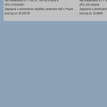
Na hřebenech II 1718/10, 140 00 Praha 4
Na hřebenech II 171
IČO: 07240091
IČO: 25145444
Zapsaná v obchodním rejstříku vedeném MS v Praze
Zapsaná v obchodním
pod sp.zn. B 23578
pod sp.zn. B 4840