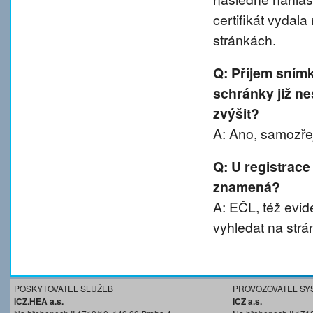
certifikát vydal
stránkách.
Q: Příjem sním
schránky již ne
zvýšit?
A: Ano, samozřej
Q: U registrace
znamená?
A: EČL, též evide
vyhledat na strá
POSKYTOVATEL SLUŽEB
PROVOZOVATEL SY
ICZ.HEA a.s.
ICZ a.s.