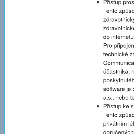
Přístup pro
Tento způso
zdravotnic
zdravotnické
do internet
Pro připoje
technické 
Communicati
účastníka, 
poskytnutého
software je
a.s., nebo 
Přístup ke 
Tento způso
privátním l
doručených 