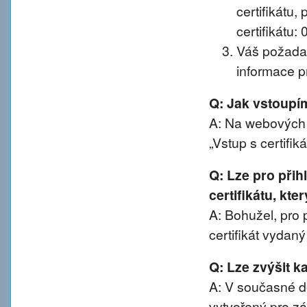
certifikátu, 
certifikátu:
Váš požadav
informace pr
Q: Jak vstoup
A: Na webových 
„Vstup s certifik
Q: Lze pro při
certifikátu, kte
A: Bohužel, pro 
certifikát vydan
Q: Lze zvýšit 
A: V současné d
vytvořený pro z