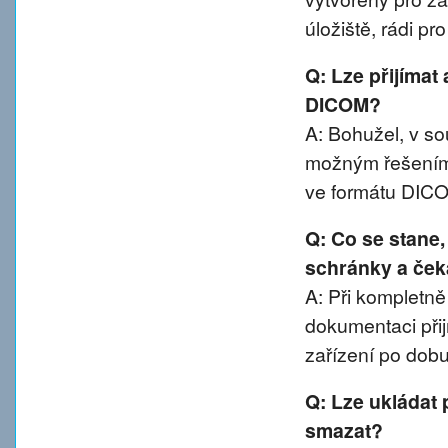
úložiště, rádi p
Q: Lze přijímat
DICOM?
A: Bohužel, v 
možným řešením 
ve formátu DIC
Q: Co se stane
schránky a ček
A: Při kompletn
dokumentaci přij
zařízení po dobu
Q: Lze ukládat 
smazat?