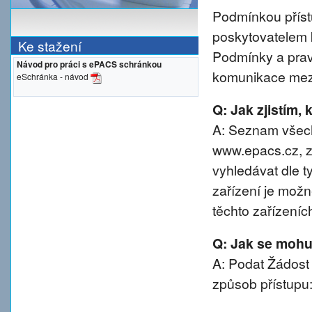
Podmínkou přístu
poskytovatelem 
Ke stažení
Podmínky a prav
Návod pro práci s ePACS schránkou
komunikace mezi
eSchránka - návod
Q: Jak zjistím,
A: Seznam všech
www.epacs.cz, z
vyhledávat dle t
zařízení je možn
těchto zařízeníc
Q: Jak se mohu 
A: Podat Žádost
způsob přístupu