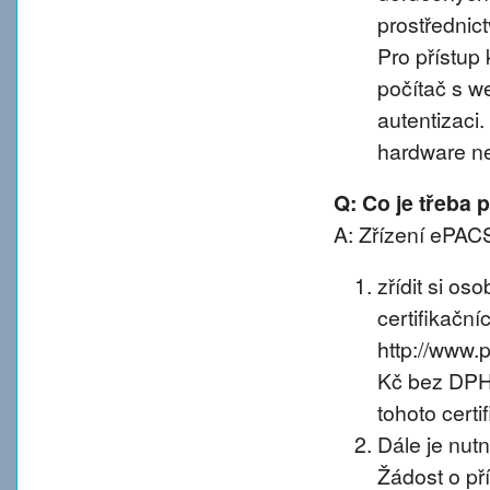
prostřednic
Pro přístup 
počítač s w
autentizaci
hardware n
Q: Co je třeba
A: Zřízení ePACS
zřídit si os
certifikačníc
http://www.
Kč bez DPH 
tohoto certif
Dále je nut
Žádost o př