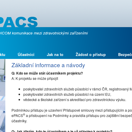
ktu
Účastníci
Jak na to
Žádost o přístup
Bezpeč
Základní informace a návody
Q: Kdo se může stát účastníkem projektu?
A: K projektu se může připojit
poskytovatel zdravotních služeb působící v rámci ČR, registrovaný 
poskytovatel zdravotních služeb působící na území EU,
vědecké a školské zařízení s akreditací pro zdravotnickou výuku.
Podmínkou přístupu je uzavření Přístupové smlouvy mezi přistupujícím a po
®
ePACS
a přistoupení na Podmínky a pravidla přístupu pro zajištění bez
účastníky.
Q: Jak zjistím, kdo je účastníkem a je už připojen k projektu?