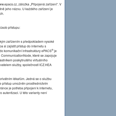
.epacs.cz, záložka „Připojená zařízení“. V
dně jeho názvu. U každého zařízení je
ch.
ůsob přístupu:
ckým zařízením s předpokladem vysoké
si zajistit přístup do internetu s
®
 do komunikační infrastruktury ePACS
je
 CommunicationNode, které se zapojuje
častníkem poskytnutého virtuálního
tovatelem služby, společností ICZ.HEA
privátním lékařům. Jedná se o službu
je přístup umožněn prostřednictvím
ánce je potřeba připojení k internetu,
 autentizaci. U této varianty není