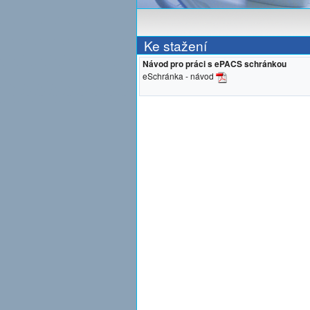
Ke stažení
Návod pro práci s ePACS schránkou
eSchránka - návod