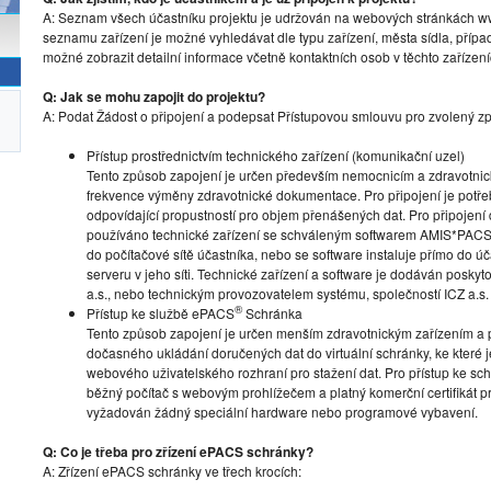
A: Seznam všech účastníku projektu je udržován na webových stránkách www
seznamu zařízení je možné vyhledávat dle typu zařízení, města sídla, přípa
možné zobrazit detailní informace včetně kontaktních osob v těchto zařízení
Q: Jak se mohu zapojit do projektu?
A: Podat Žádost o připojení a podepsat Přístupovou smlouvu pro zvolený zp
Přístup prostřednictvím technického zařízení (komunikační uzel)
Tento způsob zapojení je určen především nemocnicím a zdravotni
frekvence výměny zdravotnické dokumentace. Pro připojení je potřeba 
odpovídající propustností pro objem přenášených dat. Pro připojení
používáno technické zařízení se schváleným softwarem AMIS*PACS
do počítačové sítě účastníka, nebo se software instaluje přímo do ú
serveru v jeho síti. Technické zařízení a software je dodáván posky
a.s., nebo technickým provozovatelem systému, společností ICZ a.s.
®
Přístup ke službě ePACS
Schránka
Tento způsob zapojení je určen menším zdravotnickým zařízením a 
dočasného ukládání doručených dat do virtuální schránky, ke které 
webového uživatelského rozhraní pro stažení dat. Pro přístup ke schr
běžný počítač s webovým prohlížečem a platný komerční certifikát pro
vyžadován žádný speciální hardware nebo programové vybavení.
Q: Co je třeba pro zřízení ePACS schránky?
A: Zřízení ePACS schránky ve třech krocích: