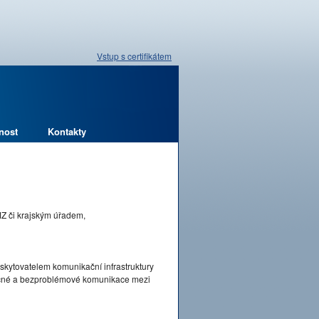
Vstup s certifikátem
nost
Kontakty
MZ či krajským úřadem,
skytovatelem komunikační infrastruktury
pečné a bezproblémové komunikace mezi