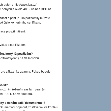
ch autorit: http://www.ica.cz/,
u se pohybuje okolo 400,- Kč bez DPH na
Žádost o přístup. Do poznámky můžete
iové číslo komerčního certifikátu:
ace pro přihlášení.
tup s certifikátem“.
átu, který již používám?
rtifikát vydaný na Vaši osobu.
ý pro zákazníky zdarma. Pokud budete
DICOM?
 možným řešením zasílání psaných
ných PDF DICOM souborů.
nky a čekám další dokumentaci?
kumentaci přijmout, zůstává tak ve frontě u