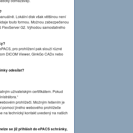
maticky odmazávají.
?
anuálně. Lokální disk však většinou není
 údaje touto formou. Možnou zabezpečenou
S FlexServer G2. Výhodou samostatného
ky?
ePACS, pro prohlížení pak slouží různé
Dicom DICOM Viewer, GinkGo CADx nebo
ímky odesílat?
platným uživatelským certifikátem. Pokud
nistrátora.“
ve webovém prohlížeči. Možným řešením je
ášení pomocí jiného webového prohlížeče
 se na technický kontakt uvedený na našich
elze se již přihlásit do ePACS schránky,