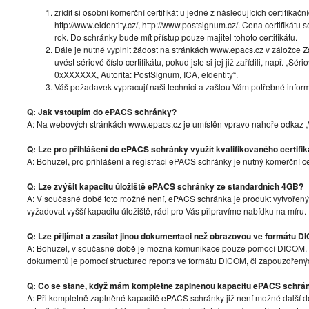
zřídit si osobní komerční certifikát u jedné z následujících certifikační
http://www.eidentity.cz/, http://www.postsignum.cz/. Cena certifikát
rok. Do schránky bude mít přístup pouze majitel tohoto certifikátu.
Dále je nutné vyplnit žádost na stránkách www.epacs.cz v záložce 
uvést sériové číslo certifikátu, pokud jste si jej již zařídili, např. „Sér
0xXXXXXX, Autorita: PostSignum, ICA, eIdentity“.
Váš požadavek vypracují naši technici a zašlou Vám potřebné inform
Q: Jak vstoupím do ePACS schránky?
A: Na webových stránkách www.epacs.cz je umístěn vpravo nahoře odkaz „Vs
Q: Lze pro přihlášení do ePACS schránky využít kvalifikovaného certifik
A: Bohužel, pro přihlášení a registraci ePACS schránky je nutný komerční ce
Q: Lze zvýšit kapacitu úložiště ePACS schránky ze standardních 4GB?
A: V současné době toto možné není, ePACS schránka je produkt vytvořen
vyžadovat vyšší kapacitu úložiště, rádi pro Vás připravíme nabídku na míru.
Q: Lze přijímat a zasílat jinou dokumentaci než obrazovou ve formátu 
A: Bohužel, v současné době je možná komunikace pouze pomocí DICOM,
dokumentů je pomocí structured reports ve formátu DICOM, či zapouzdře
Q: Co se stane, když mám kompletně zaplněnou kapacitu ePACS schrá
A: Při kompletně zaplněné kapacitě ePACS schránky již není možné další do