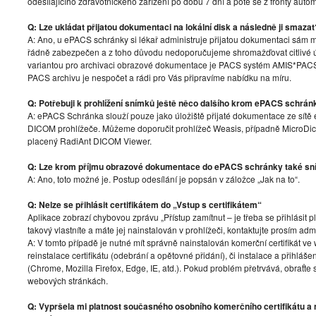
odesílajícího zdravotnického zařízení po dobu 7 dní a poté se z fronty auto
Q: Lze ukládat přijatou dokumentaci na lokální disk a následně ji smazat
A: Ano, u ePACS schránky si lékař administruje přijatou dokumentaci sám m
řádně zabezpečen a z toho důvodu nedoporučujeme shromažďovat citlivé
variantou pro archivaci obrazové dokumentace je PACS systém AMIS*PAC
PACS archivu je nespočet a rádi pro Vás připravíme nabídku na míru.
Q: Potřebuji k prohlížení snímků ještě něco dalšího krom ePACS schrán
A: ePACS Schránka slouží pouze jako úložiště přijaté dokumentace ze sítě 
DICOM prohlížeče. Můžeme doporučit prohlížeč Weasis, případně Micro
placený RadiAnt DICOM Viewer.
Q: Lze krom příjmu obrazové dokumentace do ePACS schránky také sn
A: Ano, toto možné je. Postup odesílání je popsán v záložce „Jak na to“.
Q: Nelze se přihlásit certifikátem do „Vstup s certifikátem“
Aplikace zobrazí chybovou zprávu „Přístup zamítnut – je třeba se přihlásit 
takový vlastníte a máte jej nainstalován v prohlížeči, kontaktujte prosím admi
A: V tomto případě je nutné mít správně nainstalován komerční certifikát 
reinstalace certifikátu (odebrání a opětovné přidání), či instalace a přihl
(Chrome, Mozilla Firefox, Edge, IE, atd.). Pokud problém přetrvává, obraťte
webových stránkách.
Q: Vypršela mi platnost současného osobního komerčního certifikátu a n