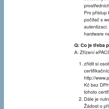
prostřednic
Pro přístup 
počítač s w
autentizaci
hardware n
Q: Co je třeba
A: Zřízení ePACS
zřídit si os
certifikačníc
http://www.
Kč bez DPH 
tohoto certif
Dále je nut
Žádost o př