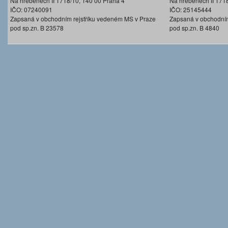
Na hřebenech II 1718/10, 140 00 Praha 4
Na hřebenech II 171
IČO: 07240091
IČO: 25145444
Zapsaná v obchodním rejstříku vedeném MS v Praze
Zapsaná v obchodním
pod sp.zn. B 23578
pod sp.zn. B 4840