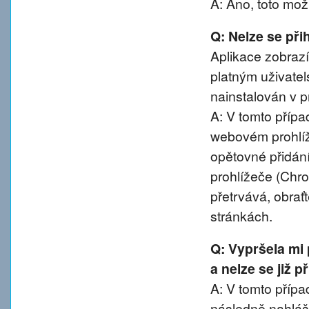
A: Ano, toto mož
Q: Nelze se přih
Aplikace zobrazí
platným uživatel
nainstalován v pr
A: V tomto přípa
webovém prohlíže
opětovné přidání
prohlížeče (Chro
přetrvává, obra
stránkách.
Q: Vypršela mi
a nelze se již 
A: V tomto případ
následně nahláše