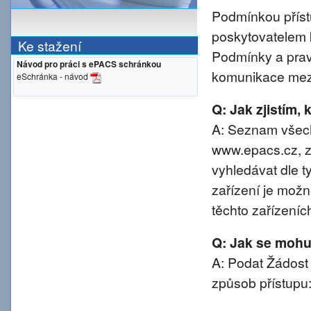
Podmínkou přístu
poskytovatelem 
Ke stažení
Podmínky a prav
Návod pro práci s ePACS schránkou
komunikace mezi
eSchránka - návod
Q: Jak zjistím,
A: Seznam všech
www.epacs.cz, z
vyhledávat dle t
zařízení je možn
těchto zařízeníc
Q: Jak se mohu 
A: Podat Žádost
způsob přístupu