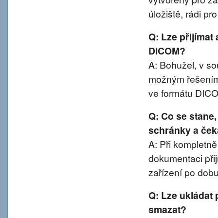
úložiště, rádi p
Q: Lze přijímat
DICOM?
A: Bohužel, v 
možným řešením 
ve formátu DIC
Q: Co se stane
schránky a ček
A: Při kompletn
dokumentaci přij
zařízení po dobu
Q: Lze ukládat 
smazat?