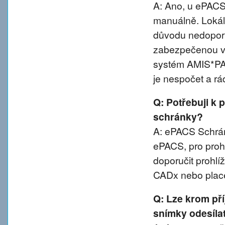
A: Ano, u ePACS 
manuálně. Lokál
důvodu nedoporu
zabezpečenou va
systém AMIS*PA
je nespočet a rá
Q: Potřebuji k 
schránky?
A: ePACS Schránk
ePACS, pro proh
doporučit prohl
CADx nebo plac
Q: Lze krom př
snímky odesíla