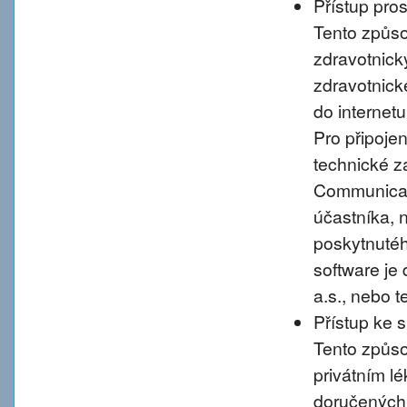
Přístup pro
Tento způso
zdravotnic
zdravotnické
do internet
Pro připoje
technické 
Communicati
účastníka, 
poskytnutého
software je
a.s., nebo 
Přístup ke 
Tento způso
privátním l
doručených 