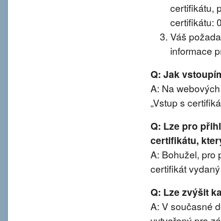
certifikátu, 
certifikátu:
Váš požadav
informace pr
Q: Jak vstoup
A: Na webových 
„Vstup s certifik
Q: Lze pro při
certifikátu, kte
A: Bohužel, pro 
certifikát vydan
Q: Lze zvýšit 
A: V současné d
vytvořený pro z