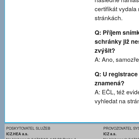
certifikát vydal
stránkách.
Q: Příjem sním
schránky již ne
zvýšit?
A: Ano, samozřej
Q: U registrace
znamená?
A: EČL, též evide
vyhledat na strá
POSKYTOVATEL SLUŽEB
PROVOZOVATEL SY
ICZ.HEA a.s.
ICZ a.s.