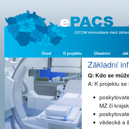
Úvod
O projektu
Účastníci
Jak
Základní i
Q: Kdo se může
A: K projektu se 
poskytovate
MZ či krajs
poskytovate
vědecké a š