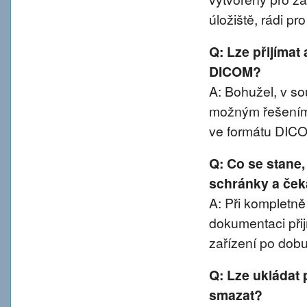
úložiště, rádi p
Q: Lze přijímat
DICOM?
A: Bohužel, v 
možným řešením 
ve formátu DIC
Q: Co se stane
schránky a ček
A: Při kompletn
dokumentaci přij
zařízení po dobu
Q: Lze ukládat 
smazat?