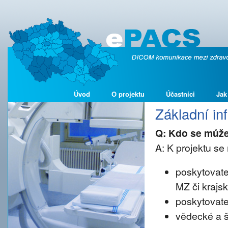
Úvod
O projektu
Účastníci
Jak
Základní i
Q: Kdo se může
A: K projektu se 
poskytovate
MZ či krajs
poskytovate
vědecké a š