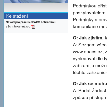
Podmínkou přístu
poskytovatelem 
Ke stažení
Podmínky a prav
Návod pro práci s ePACS schránkou
komunikace mezi
eSchránka - návod
Q: Jak zjistím,
A: Seznam všech
www.epacs.cz, z
vyhledávat dle t
zařízení je možn
těchto zařízeníc
Q: Jak se mohu 
A: Podat Žádost
způsob přístupu