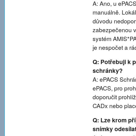
A: Ano, u ePACS 
manuálně. Lokál
důvodu nedoporu
zabezpečenou va
systém AMIS*PA
je nespočet a rá
Q: Potřebuji k 
schránky?
A: ePACS Schránk
ePACS, pro proh
doporučit prohl
CADx nebo plac
Q: Lze krom př
snímky odesíla