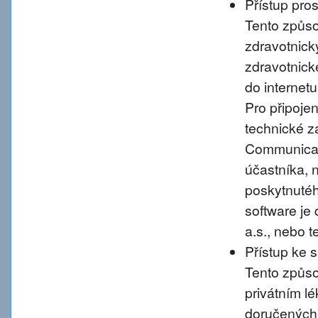
Přístup pro
Tento způso
zdravotnic
zdravotnické
do internet
Pro připoje
technické 
Communicati
účastníka, 
poskytnutého
software je
a.s., nebo 
Přístup ke 
Tento způso
privátním l
doručených 