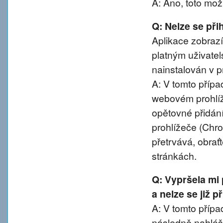
A: Ano, toto mož
Q: Nelze se přih
Aplikace zobrazí
platným uživatel
nainstalován v pr
A: V tomto přípa
webovém prohlíže
opětovné přidání
prohlížeče (Chro
přetrvává, obra
stránkách.
Q: Vypršela mi
a nelze se již 
A: V tomto případ
následně nahláše