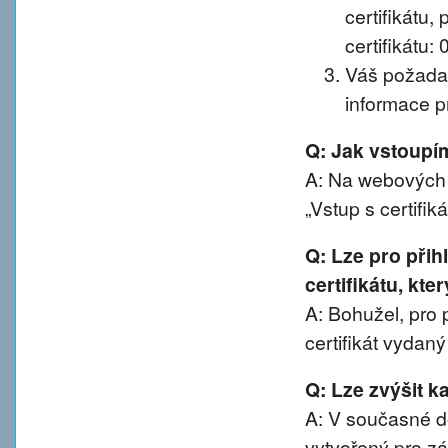
certifikátu, 
certifikátu:
Váš požadav
informace pr
Q: Jak vstoup
A: Na webových 
„Vstup s certifik
Q: Lze pro při
certifikátu, kte
A: Bohužel, pro 
certifikát vydan
Q: Lze zvýšit 
A: V současné d
vytvořený pro z