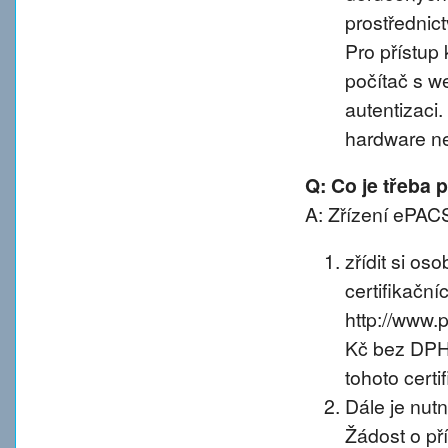
prostřednic
Pro přístup 
počítač s w
autentizaci
hardware n
Q: Co je třeba
A: Zřízení ePACS
zřídit si os
certifikačníc
http://www.
Kč bez DPH 
tohoto certif
Dále je nut
Žádost o př