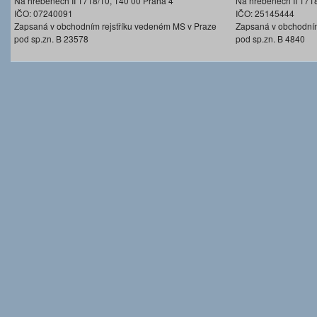
Na hřebenech II 1718/10, 140 00 Praha 4
Na hřebenech II 171
IČO: 07240091
IČO: 25145444
Zapsaná v obchodním rejstříku vedeném MS v Praze
Zapsaná v obchodním
pod sp.zn. B 23578
pod sp.zn. B 4840