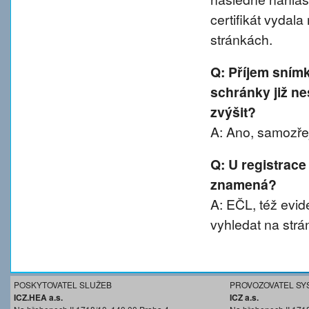
certifikát vydal
stránkách.
Q: Příjem sním
schránky již ne
zvýšit?
A: Ano, samozřej
Q: U registrace
znamená?
A: EČL, též evide
vyhledat na strá
POSKYTOVATEL SLUŽEB
PROVOZOVATEL SY
ICZ.HEA a.s.
ICZ a.s.