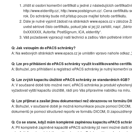
zřídit si osobní komerční certifikát u jedné z následujících certifikační
http://www.eidentity.cz/, http://www.postsignum.cz/. Cena certifikát
rok. Do schránky bude mít přístup pouze majitel tohoto certifikátu.
Dále je nutné vyplnit žádost na stránkách www.epacs.cz v záložce 
uvést sériové číslo certifikátu, pokud jste si jej již zařídili, např. „Sér
0xXXXXXX, Autorita: PostSignum, ICA, eIdentity“.
Váš požadavek vypracují naši technici a zašlou Vám potřebné inform
Q: Jak vstoupím do ePACS schránky?
A: Na webových stránkách www.epacs.cz je umístěn vpravo nahoře odkaz „Vs
Q: Lze pro přihlášení do ePACS schránky využít kvalifikovaného certifik
A: Bohužel, pro přihlášení a registraci ePACS schránky je nutný komerční ce
Q: Lze zvýšit kapacitu úložiště ePACS schránky ze standardních 4GB?
A: V současné době toto možné není, ePACS schránka je produkt vytvořen
vyžadovat vyšší kapacitu úložiště, rádi pro Vás připravíme nabídku na míru.
Q: Lze přijímat a zasílat jinou dokumentaci než obrazovou ve formátu 
A: Bohužel, v současné době je možná komunikace pouze pomocí DICOM,
dokumentů je pomocí structured reports ve formátu DICOM, či zapouzdře
Q: Co se stane, když mám kompletně zaplněnou kapacitu ePACS schrá
A: Při kompletně zaplněné kapacitě ePACS schránky již není možné další do