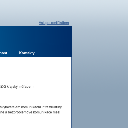
Vstup s certifikátem
nost
Kontakty
MZ či krajským úřadem,
skytovatelem komunikační infrastruktury
pečné a bezproblémové komunikace mezi