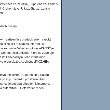
.epacs.cz, záložka „Připojená zařízení“. V
dně jeho názvu. U každého zařízení je
ch.
ůsob přístupu:
ckým zařízením s předpokladem vysoké
si zajistit přístup do internetu s
®
 do komunikační infrastruktury ePACS
je
 CommunicationNode, které se zapojuje
častníkem poskytnutého virtuálního
tovatelem služby, společností ICZ.HEA
privátním lékařům. Jedná se o službu
je přístup umožněn prostřednictvím
ánce je potřeba připojení k internetu,
 autentizaci. U této varianty není