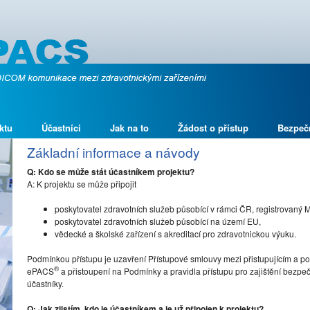
ktu
Účastníci
Jak na to
Žádost o přístup
Bezpeč
Základní informace a návody
Q: Kdo se může stát účastníkem projektu?
A: K projektu se může připojit
poskytovatel zdravotních služeb působící v rámci ČR, registrovaný 
poskytovatel zdravotních služeb působící na území EU,
vědecké a školské zařízení s akreditací pro zdravotnickou výuku.
Podmínkou přístupu je uzavření Přístupové smlouvy mezi přistupujícím a po
®
ePACS
a přistoupení na Podmínky a pravidla přístupu pro zajištění bez
účastníky.
Q: Jak zjistím, kdo je účastníkem a je už připojen k projektu?