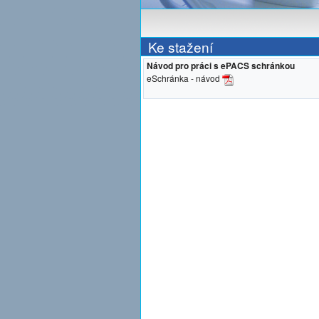
Ke stažení
Návod pro práci s ePACS schránkou
eSchránka - návod