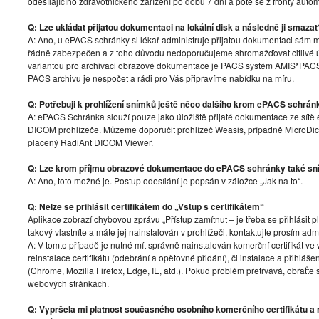
odesílajícího zdravotnického zařízení po dobu 7 dní a poté se z fronty auto
Q: Lze ukládat přijatou dokumentaci na lokální disk a následně ji smazat
A: Ano, u ePACS schránky si lékař administruje přijatou dokumentaci sám m
řádně zabezpečen a z toho důvodu nedoporučujeme shromažďovat citlivé
variantou pro archivaci obrazové dokumentace je PACS systém AMIS*PAC
PACS archivu je nespočet a rádi pro Vás připravíme nabídku na míru.
Q: Potřebuji k prohlížení snímků ještě něco dalšího krom ePACS schrán
A: ePACS Schránka slouží pouze jako úložiště přijaté dokumentace ze sítě 
DICOM prohlížeče. Můžeme doporučit prohlížeč Weasis, případně Micro
placený RadiAnt DICOM Viewer.
Q: Lze krom příjmu obrazové dokumentace do ePACS schránky také sn
A: Ano, toto možné je. Postup odesílání je popsán v záložce „Jak na to“.
Q: Nelze se přihlásit certifikátem do „Vstup s certifikátem“
Aplikace zobrazí chybovou zprávu „Přístup zamítnut – je třeba se přihlásit 
takový vlastníte a máte jej nainstalován v prohlížeči, kontaktujte prosím admi
A: V tomto případě je nutné mít správně nainstalován komerční certifikát 
reinstalace certifikátu (odebrání a opětovné přidání), či instalace a přihl
(Chrome, Mozilla Firefox, Edge, IE, atd.). Pokud problém přetrvává, obraťte
webových stránkách.
Q: Vypršela mi platnost současného osobního komerčního certifikátu a n