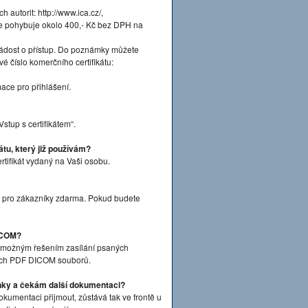
ch autorit: http://www.ica.cz/,
u se pohybuje okolo 400,- Kč bez DPH na
Žádost o přístup. Do poznámky můžete
iové číslo komerčního certifikátu:
ace pro přihlášení.
tup s certifikátem“.
átu, který již používám?
rtifikát vydaný na Vaši osobu.
ý pro zákazníky zdarma. Pokud budete
DICOM?
 možným řešením zasílání psaných
ných PDF DICOM souborů.
nky a čekám další dokumentaci?
kumentaci přijmout, zůstává tak ve frontě u