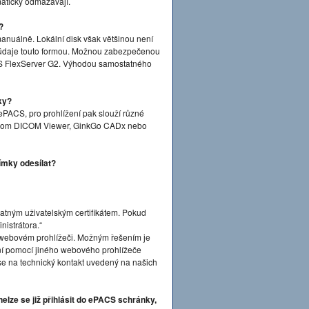
maticky odmazávají.
?
anuálně. Lokální disk však většinou není
 údaje touto formou. Možnou zabezpečenou
S FlexServer G2. Výhodou samostatného
ky?
ePACS, pro prohlížení pak slouží různé
Dicom DICOM Viewer, GinkGo CADx nebo
ímky odesílat?
platným uživatelským certifikátem. Pokud
nistrátora.“
ve webovém prohlížeči. Možným řešením je
ášení pomocí jiného webového prohlížeče
 se na technický kontakt uvedený na našich
elze se již přihlásit do ePACS schránky,