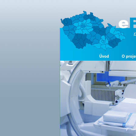
Úvod
O proje