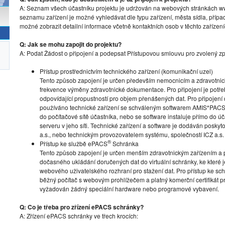
A: Seznam všech účastníku projektu je udržován na webových stránkách www
seznamu zařízení je možné vyhledávat dle typu zařízení, města sídla, přípa
možné zobrazit detailní informace včetně kontaktních osob v těchto zařízení
Q: Jak se mohu zapojit do projektu?
A: Podat Žádost o připojení a podepsat Přístupovou smlouvu pro zvolený zp
Přístup prostřednictvím technického zařízení (komunikační uzel)
Tento způsob zapojení je určen především nemocnicím a zdravotni
frekvence výměny zdravotnické dokumentace. Pro připojení je potřeba 
odpovídající propustností pro objem přenášených dat. Pro připojení
používáno technické zařízení se schváleným softwarem AMIS*PACS
do počítačové sítě účastníka, nebo se software instaluje přímo do ú
serveru v jeho síti. Technické zařízení a software je dodáván posky
a.s., nebo technickým provozovatelem systému, společností ICZ a.s.
®
Přístup ke službě ePACS
Schránka
Tento způsob zapojení je určen menším zdravotnickým zařízením a 
dočasného ukládání doručených dat do virtuální schránky, ke které 
webového uživatelského rozhraní pro stažení dat. Pro přístup ke schr
běžný počítač s webovým prohlížečem a platný komerční certifikát pro
vyžadován žádný speciální hardware nebo programové vybavení.
Q: Co je třeba pro zřízení ePACS schránky?
A: Zřízení ePACS schránky ve třech krocích: