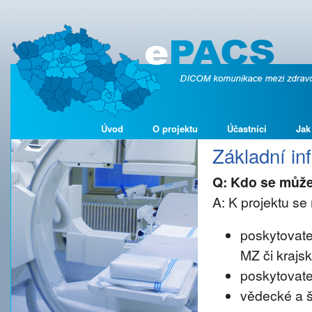
Úvod
O projektu
Účastníci
Jak
Základní i
Q: Kdo se může
A: K projektu se 
poskytovate
MZ či krajs
poskytovate
vědecké a š