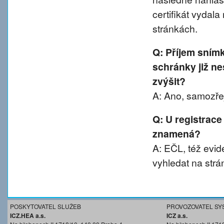
certifikát vydal
stránkách.
Q: Příjem sním
schránky již ne
zvýšit?
A: Ano, samozřej
Q: U registrace
znamená?
A: EČL, též evide
vyhledat na strá
POSKYTOVATEL SLUŽEB
PROVOZOVATEL SY
ICZ.HEA a.s.
ICZ a.s.