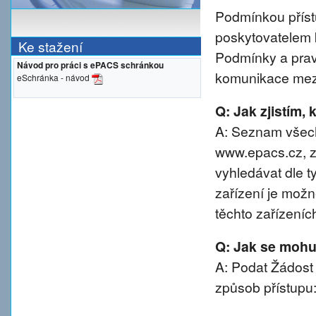
Podmínkou přístu
poskytovatelem 
Ke stažení
Podmínky a prav
Návod pro práci s ePACS schránkou
komunikace mezi
eSchránka - návod
Q: Jak zjistím,
A: Seznam všech
www.epacs.cz, z
vyhledávat dle t
zařízení je možn
těchto zařízeníc
Q: Jak se mohu 
A: Podat Žádost
způsob přístupu