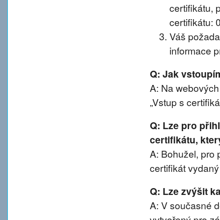
certifikátu, 
certifikátu:
Váš požadav
informace pr
Q: Jak vstoup
A: Na webových 
„Vstup s certifik
Q: Lze pro při
certifikátu, kte
A: Bohužel, pro 
certifikát vydan
Q: Lze zvýšit 
A: V současné d
vytvořený pro z