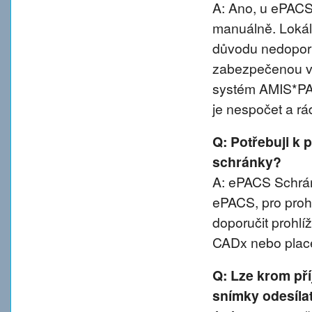
A: Ano, u ePACS 
manuálně. Lokál
důvodu nedoporu
zabezpečenou va
systém AMIS*PA
je nespočet a rá
Q: Potřebuji k 
schránky?
A: ePACS Schránk
ePACS, pro proh
doporučit prohl
CADx nebo plac
Q: Lze krom př
snímky odesíla