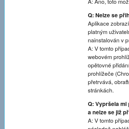
A: Ano, toto mož
Q: Nelze se přih
Aplikace zobrazí
platným uživatel
nainstalován v pr
A: V tomto přípa
webovém prohlíže
opětovné přidání
prohlížeče (Chro
přetrvává, obra
stránkách.
Q: Vypršela mi
a nelze se již 
A: V tomto případ
následně nahláše