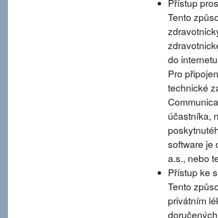
Přístup pro
Tento způso
zdravotnic
zdravotnické
do internet
Pro připoje
technické 
Communicati
účastníka, 
poskytnutého
software je
a.s., nebo 
Přístup ke 
Tento způso
privátním l
doručených 