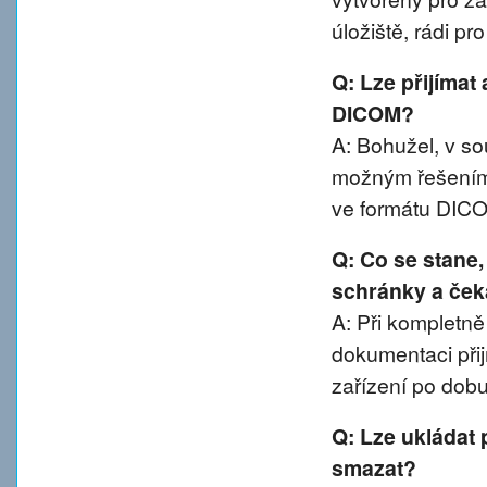
úložiště, rádi p
Q: Lze přijímat
DICOM?
A: Bohužel, v 
možným řešením 
ve formátu DIC
Q: Co se stane
schránky a ček
A: Při kompletn
dokumentaci přij
zařízení po dobu
Q: Lze ukládat 
smazat?