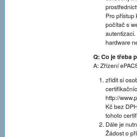
prostřednic
Pro přístup 
počítač s w
autentizaci
hardware n
Q: Co je třeba
A: Zřízení ePACS
zřídit si os
certifikačníc
http://www.
Kč bez DPH 
tohoto certif
Dále je nut
Žádost o př