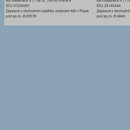
Na hřebenech II 1718/10, 140 00 Praha 4
Na hřebenech II 171
IČO: 07240091
IČO: 25145444
Zapsaná v obchodním rejstříku vedeném MS v Praze
Zapsaná v obchodním
pod sp.zn. B 23578
pod sp.zn. B 4840