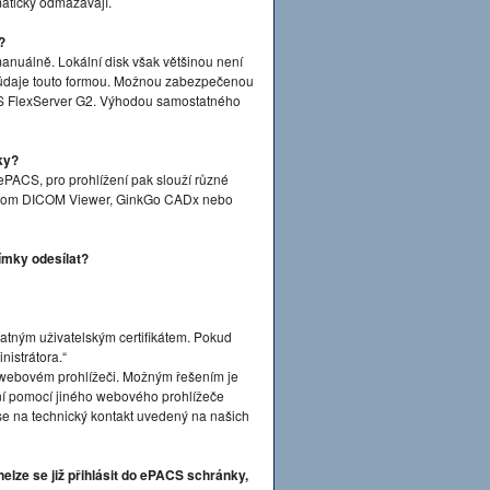
maticky odmazávají.
?
anuálně. Lokální disk však většinou není
 údaje touto formou. Možnou zabezpečenou
S FlexServer G2. Výhodou samostatného
ky?
ePACS, pro prohlížení pak slouží různé
Dicom DICOM Viewer, GinkGo CADx nebo
ímky odesílat?
platným uživatelským certifikátem. Pokud
nistrátora.“
ve webovém prohlížeči. Možným řešením je
ášení pomocí jiného webového prohlížeče
 se na technický kontakt uvedený na našich
elze se již přihlásit do ePACS schránky,