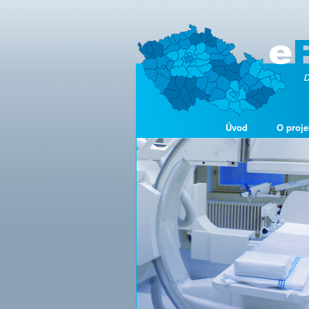
Úvod
O proje