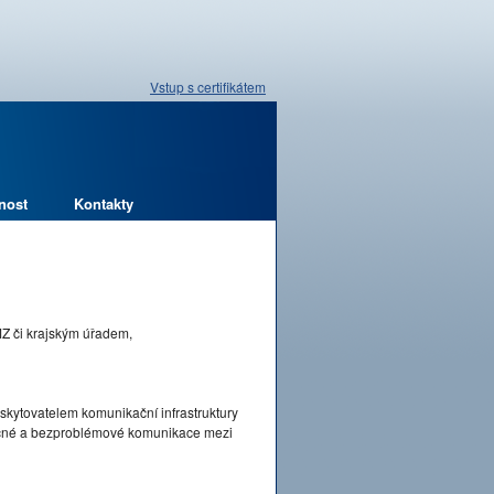
Vstup s certifikátem
nost
Kontakty
MZ či krajským úřadem,
skytovatelem komunikační infrastruktury
pečné a bezproblémové komunikace mezi