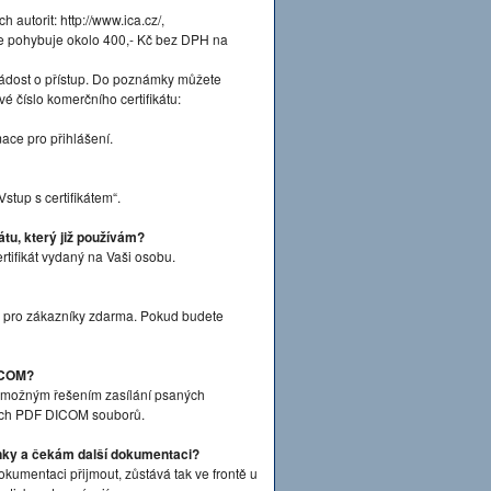
ch autorit: http://www.ica.cz/,
u se pohybuje okolo 400,- Kč bez DPH na
Žádost o přístup. Do poznámky můžete
iové číslo komerčního certifikátu:
ace pro přihlášení.
tup s certifikátem“.
átu, který již používám?
rtifikát vydaný na Vaši osobu.
ý pro zákazníky zdarma. Pokud budete
DICOM?
 možným řešením zasílání psaných
ných PDF DICOM souborů.
nky a čekám další dokumentaci?
kumentaci přijmout, zůstává tak ve frontě u