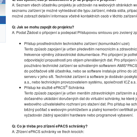
A: Seznam všech účastníku projektu je udržován na webových stránkách www
seznamu zařízení je možné vyhledávat dle typu zařízení, města sídla, přípa
možné zobrazit detailní informace včetně kontaktních osob v těchto zařízení
Q: Jak se mohu zapojit do projektu?
A: Podat Žádost o připojení a podepsat Přístupovou smlouvu pro zvolený zp
Přístup prostřednictvím technického zařízení (komunikační uzel)
Tento způsob zapojení je určen především nemocnicím a zdravotni
frekvence výměny zdravotnické dokumentace. Pro připojení je potřeba 
odpovídající propustností pro objem přenášených dat. Pro připojení
používáno technické zařízení se schváleným softwarem AMIS*PACS
do počítačové sítě účastníka, nebo se software instaluje přímo do ú
serveru v jeho síti. Technické zařízení a software je dodáván posky
a.s., nebo technickým provozovatelem systému, společností ICZ a.s.
®
Přístup ke službě ePACS
Schránka
Tento způsob zapojení je určen menším zdravotnickým zařízením a 
dočasného ukládání doručených dat do virtuální schránky, ke které 
webového uživatelského rozhraní pro stažení dat. Pro přístup ke schr
běžný počítač s webovým prohlížečem a platný komerční certifikát pro
vyžadován žádný speciální hardware nebo programové vybavení.
Q: Co je třeba pro zřízení ePACS schránky?
A: Zřízení ePACS schránky ve třech krocích: