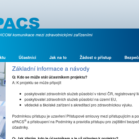
ktu
Účastníci
Jak na to
Žádost o přístup
Bezpeč
Základní informace a návody
Q: Kdo se může stát účastníkem projektu?
A: K projektu se může připojit
poskytovatel zdravotních služeb působící v rámci ČR, registrovaný 
poskytovatel zdravotních služeb působící na území EU,
vědecké a školské zařízení s akreditací pro zdravotnickou výuku.
Podmínkou přístupu je uzavření Přístupové smlouvy mezi přistupujícím a po
®
ePACS
a přistoupení na Podmínky a pravidla přístupu pro zajištění bez
účastníky.
Q: Jak zjistím, kdo je účastníkem a je už připojen k projektu?