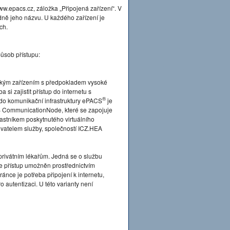
.epacs.cz, záložka „Připojená zařízení“. V
dně jeho názvu. U každého zařízení je
ch.
ůsob přístupu:
ckým zařízením s předpokladem vysoké
si zajistit přístup do internetu s
®
 do komunikační infrastruktury ePACS
je
 CommunicationNode, které se zapojuje
častníkem poskytnutého virtuálního
tovatelem služby, společností ICZ.HEA
privátním lékařům. Jedná se o službu
je přístup umožněn prostřednictvím
ánce je potřeba připojení k internetu,
 autentizaci. U této varianty není