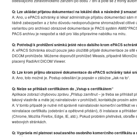
odesílajícího zdravotnického zařízení po dobu 7 dní a poté se z fronty auto
Q: Lze ukládat přijatou dokumentaci na lokální disk a následně ji smazat
A: Ano, u ePACS schránky si lékař administruje přijatou dokumentaci sám m
řádně zabezpečen a z toho důvodu nedoporučujeme shromažďovat citlivé
variantou pro archivaci obrazové dokumentace je PACS systém AMIS*PAC
PACS archivu je nespočet a rádi pro Vás připravíme nabídku na míru.
Q: Potřebuji k prohlížení snímků ještě něco dalšího krom ePACS schrán
A: ePACS Schránka slouží pouze jako úložiště přijaté dokumentace ze sítě 
DICOM prohlížeče. Můžeme doporučit prohlížeč Weasis, případně Micro
placený RadiAnt DICOM Viewer.
Q: Lze krom příjmu obrazové dokumentace do ePACS schránky také sn
A: Ano, toto možné je. Postup odesílání je popsán v záložce „Jak na to“.
Q: Nelze se přihlásit certifikátem do „Vstup s certifikátem“
Aplikace zobrazí chybovou zprávu „Přístup zamítnut – je třeba se přihlásit 
takový vlastníte a máte jej nainstalován v prohlížeči, kontaktujte prosím admi
A: V tomto případě je nutné mít správně nainstalován komerční certifikát 
reinstalace certifikátu (odebrání a opětovné přidání), či instalace a přihl
(Chrome, Mozilla Firefox, Edge, IE, atd.). Pokud problém přetrvává, obraťte
webových stránkách.
Q: Vypršela mi platnost současného osobního komerčního certifikátu a n