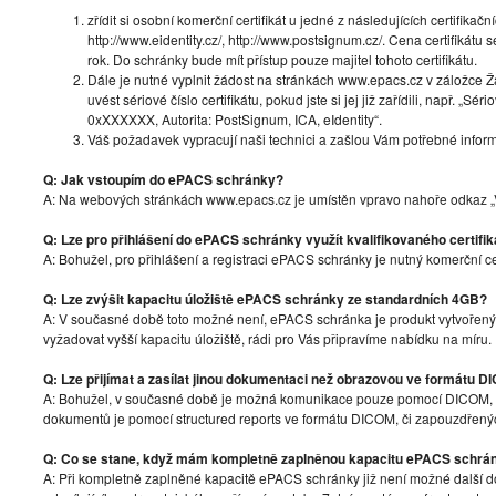
zřídit si osobní komerční certifikát u jedné z následujících certifikační
http://www.eidentity.cz/, http://www.postsignum.cz/. Cena certifikát
rok. Do schránky bude mít přístup pouze majitel tohoto certifikátu.
Dále je nutné vyplnit žádost na stránkách www.epacs.cz v záložce 
uvést sériové číslo certifikátu, pokud jste si jej již zařídili, např. „Sér
0xXXXXXX, Autorita: PostSignum, ICA, eIdentity“.
Váš požadavek vypracují naši technici a zašlou Vám potřebné inform
Q: Jak vstoupím do ePACS schránky?
A: Na webových stránkách www.epacs.cz je umístěn vpravo nahoře odkaz „Vs
Q: Lze pro přihlášení do ePACS schránky využít kvalifikovaného certifik
A: Bohužel, pro přihlášení a registraci ePACS schránky je nutný komerční ce
Q: Lze zvýšit kapacitu úložiště ePACS schránky ze standardních 4GB?
A: V současné době toto možné není, ePACS schránka je produkt vytvořen
vyžadovat vyšší kapacitu úložiště, rádi pro Vás připravíme nabídku na míru.
Q: Lze přijímat a zasílat jinou dokumentaci než obrazovou ve formátu 
A: Bohužel, v současné době je možná komunikace pouze pomocí DICOM,
dokumentů je pomocí structured reports ve formátu DICOM, či zapouzdře
Q: Co se stane, když mám kompletně zaplněnou kapacitu ePACS schrá
A: Při kompletně zaplněné kapacitě ePACS schránky již není možné další do