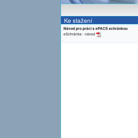
Ke stažení
Návod pro práci s ePACS schránkou
eSchránka - návod