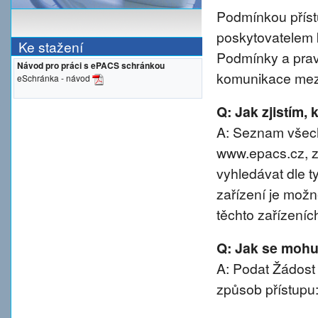
Podmínkou přístu
poskytovatelem 
Ke stažení
Podmínky a prav
Návod pro práci s ePACS schránkou
komunikace mezi
eSchránka - návod
Q: Jak zjistím,
A: Seznam všech
www.epacs.cz, z
vyhledávat dle t
zařízení je možn
těchto zařízeníc
Q: Jak se mohu 
A: Podat Žádost
způsob přístupu