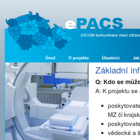
Úvod
O projektu
Účastníci
Jak
Základní i
Q: Kdo se může
A: K projektu se 
poskytovate
MZ či krajs
poskytovate
vědecké a š