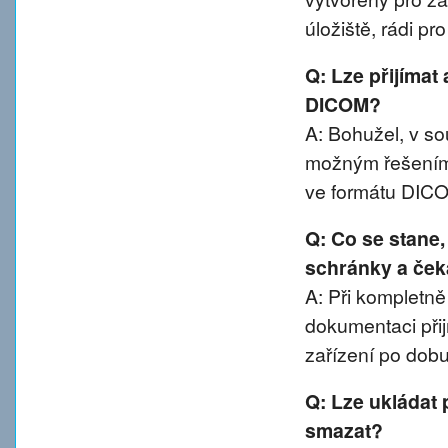
úložiště, rádi p
Q: Lze přijímat
DICOM?
A: Bohužel, v 
možným řešením 
ve formátu DIC
Q: Co se stane
schránky a ček
A: Při kompletn
dokumentaci přij
zařízení po dobu
Q: Lze ukládat 
smazat?