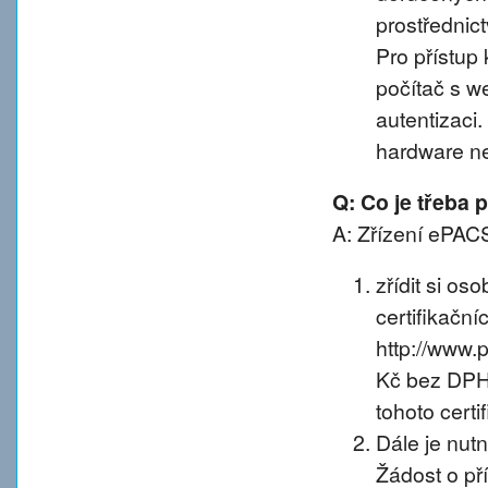
prostřednic
Pro přístup 
počítač s w
autentizaci
hardware n
Q: Co je třeba
A: Zřízení ePACS
zřídit si os
certifikačníc
http://www.
Kč bez DPH 
tohoto certif
Dále je nut
Žádost o př