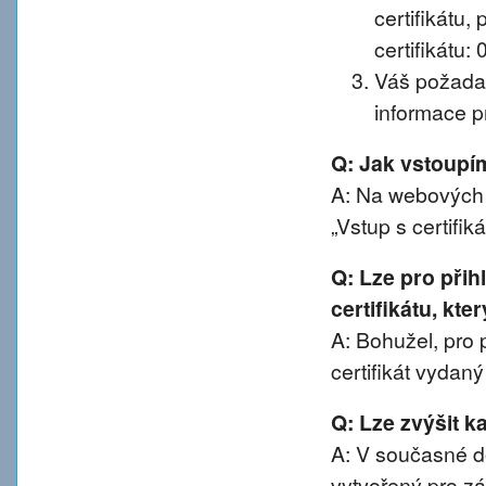
certifikátu, 
certifikátu:
Váš požadav
informace pr
Q: Jak vstoup
A: Na webových 
„Vstup s certifik
Q: Lze pro při
certifikátu, kte
A: Bohužel, pro 
certifikát vydan
Q: Lze zvýšit 
A: V současné d
vytvořený pro z