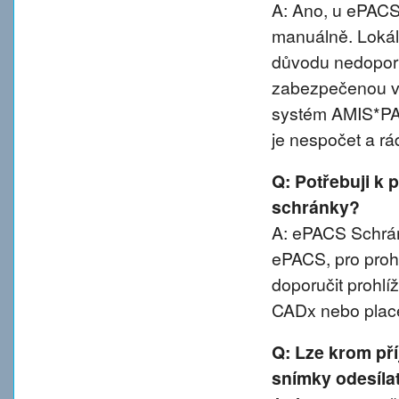
A: Ano, u ePACS 
manuálně. Lokál
důvodu nedoporu
zabezpečenou va
systém AMIS*PA
je nespočet a rá
Q: Potřebuji k 
schránky?
A: ePACS Schránk
ePACS, pro proh
doporučit prohl
CADx nebo plac
Q: Lze krom př
snímky odesíla