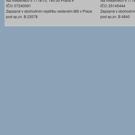
Na hřebenech II 1718/10, 140 00 Praha 4
Na hřebenech II 171
IČO: 07240091
IČO: 25145444
Zapsaná v obchodním rejstříku vedeném MS v Praze
Zapsaná v obchodním
pod sp.zn. B 23578
pod sp.zn. B 4840