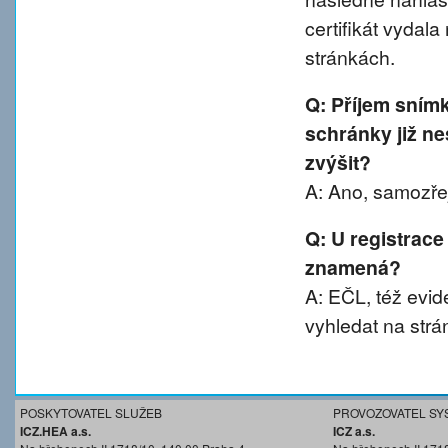
certifikát vydal
stránkách.
Q: Příjem sním
schránky již ne
zvýšit?
A: Ano, samozřej
Q: U registrace
znamená?
A: EČL, též evide
vyhledat na strá
POSKYTOVATEL SLUŽEB
PROVOZOVATEL SY
ICZ.HEA a.s.
ICZ a.s.