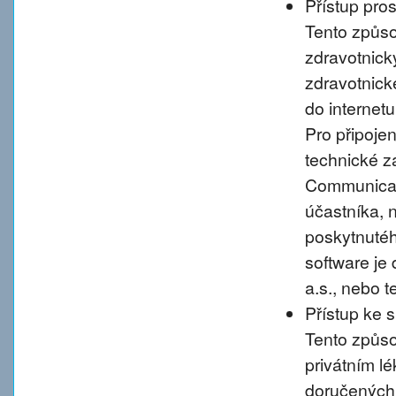
Přístup pro
Tento způso
zdravotnic
zdravotnické
do internet
Pro připoje
technické 
Communicati
účastníka, 
poskytnutého
software je
a.s., nebo 
Přístup ke 
Tento způso
privátním l
doručených 