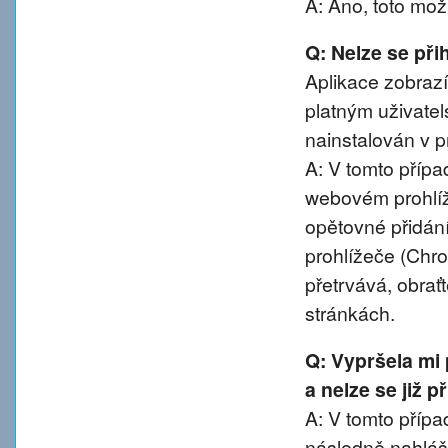
A: Ano, toto mož
Q: Nelze se přih
Aplikace zobrazí
platným uživatel
nainstalován v pr
A: V tomto přípa
webovém prohlíže
opětovné přidání
prohlížeče (Chro
přetrvává, obra
stránkách.
Q: Vypršela mi
a nelze se již 
A: V tomto případ
následně nahláše