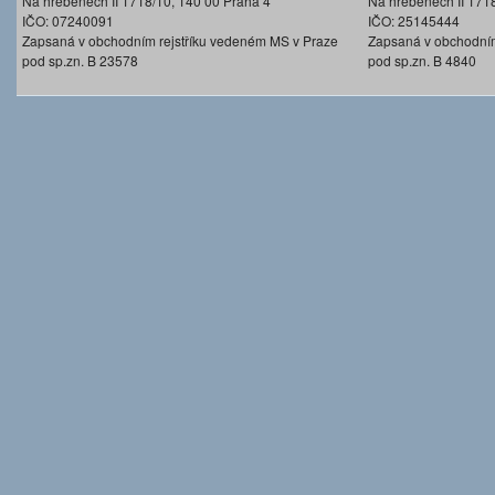
Na hřebenech II 1718/10, 140 00 Praha 4
Na hřebenech II 171
IČO: 07240091
IČO: 25145444
Zapsaná v obchodním rejstříku vedeném MS v Praze
Zapsaná v obchodním
pod sp.zn. B 23578
pod sp.zn. B 4840