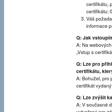
certifikátu, 
certifikátu:
Váš požadav
informace pr
Q: Jak vstoup
A: Na webových 
„Vstup s certifik
Q: Lze pro při
certifikátu, kte
A: Bohužel, pro 
certifikát vydan
Q: Lze zvýšit 
A: V současné d
vytvořený pro z