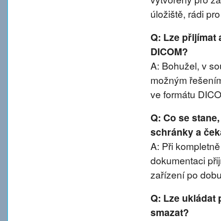
úložiště, rádi p
Q: Lze přijímat
DICOM?
A: Bohužel, v 
možným řešením 
ve formátu DIC
Q: Co se stane
schránky a ček
A: Při kompletn
dokumentaci přij
zařízení po dobu
Q: Lze ukládat 
smazat?