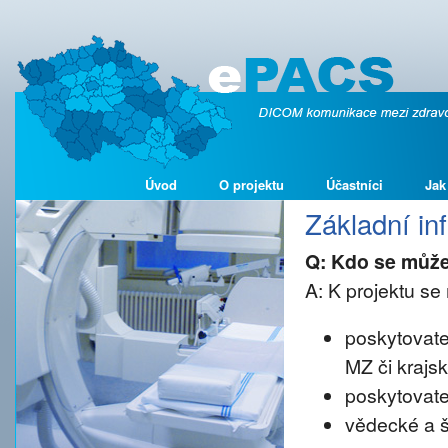
Úvod
O projektu
Účastníci
Jak
Základní i
Q: Kdo se může
A: K projektu se 
poskytovate
MZ či krajs
poskytovate
vědecké a š