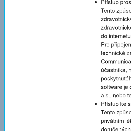
Přístup pro
Tento způso
zdravotnic
zdravotnické
do internet
Pro připoje
technické 
Communicati
účastníka, 
poskytnutého
software je
a.s., nebo 
Přístup ke 
Tento způso
privátním l
doručených 