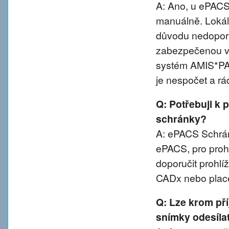
A: Ano, u ePACS 
manuálně. Lokál
důvodu nedoporu
zabezpečenou va
systém AMIS*PA
je nespočet a rá
Q: Potřebuji k 
schránky?
A: ePACS Schránk
ePACS, pro proh
doporučit prohl
CADx nebo plac
Q: Lze krom př
snímky odesíla