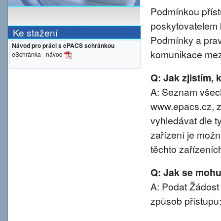
Podmínkou přístu
poskytovatelem 
Ke stažení
Podmínky a prav
Návod pro práci s ePACS schránkou
komunikace mezi
eSchránka - návod
Q: Jak zjistím,
A: Seznam všech
www.epacs.cz, z
vyhledávat dle t
zařízení je možn
těchto zařízeníc
Q: Jak se mohu 
A: Podat Žádost
způsob přístupu