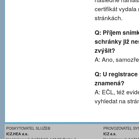
certifikát vydal
stránkách.
Q: Příjem sním
schránky již ne
zvýšit?
A: Ano, samozřej
Q: U registrace
znamená?
A: EČL, též evide
vyhledat na strá
POSKYTOVATEL SLUŽEB
PROVOZOVATEL SY
ICZ.HEA a.s.
ICZ a.s.