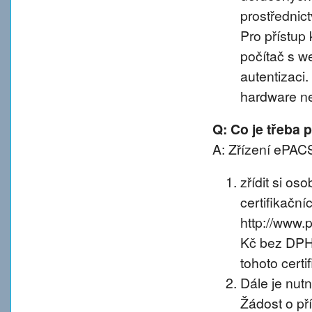
prostřednic
Pro přístup 
počítač s w
autentizaci
hardware n
Q: Co je třeba
A: Zřízení ePACS
zřídit si os
certifikačníc
http://www.
Kč bez DPH 
tohoto certif
Dále je nut
Žádost o př