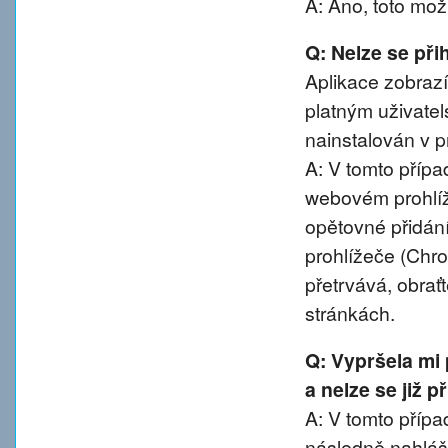
A: Ano, toto mož
Q: Nelze se přih
Aplikace zobrazí
platným uživatel
nainstalován v pr
A: V tomto přípa
webovém prohlíže
opětovné přidání
prohlížeče (Chro
přetrvává, obra
stránkách.
Q: Vypršela mi
a nelze se již 
A: V tomto případ
následně nahláše