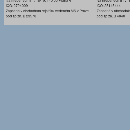
Na hřebenech II 1718/10, 140 00 Praha 4
Na hřebenech II 171
IČO: 07240091
IČO: 25145444
Zapsaná v obchodním rejstříku vedeném MS v Praze
Zapsaná v obchodním
pod sp.zn. B 23578
pod sp.zn. B 4840