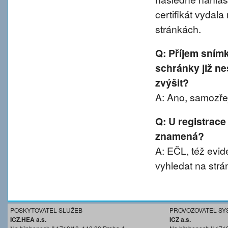
certifikát vydal
stránkách.
Q: Příjem sním
schránky již ne
zvýšit?
A: Ano, samozřej
Q: U registrace
znamená?
A: EČL, též evide
vyhledat na strá
POSKYTOVATEL SLUŽEB
PROVOZOVATEL SY
ICZ.HEA a.s.
ICZ a.s.