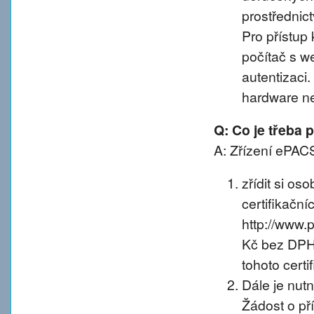
prostřednic
Pro přístup 
počítač s w
autentizaci
hardware n
Q: Co je třeba
A: Zřízení ePACS
zřídit si os
certifikačníc
http://www.
Kč bez DPH 
tohoto certif
Dále je nut
Žádost o př