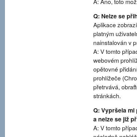
A: Ano, toto mož
Q: Nelze se přih
Aplikace zobrazí
platným uživatel
nainstalován v pr
A: V tomto přípa
webovém prohlíže
opětovné přidání
prohlížeče (Chro
přetrvává, obra
stránkách.
Q: Vypršela mi
a nelze se již 
A: V tomto případ
následně nahláše