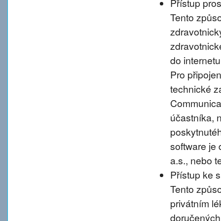
Přístup pro
Tento způso
zdravotnic
zdravotnické
do internet
Pro připoje
technické 
Communicati
účastníka, 
poskytnutého
software je
a.s., nebo 
Přístup ke 
Tento způso
privátním l
doručených 