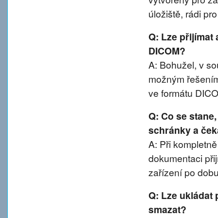
úložiště, rádi p
Q: Lze přijímat
DICOM?
A: Bohužel, v 
možným řešením 
ve formátu DIC
Q: Co se stane
schránky a ček
A: Při kompletn
dokumentaci přij
zařízení po dobu
Q: Lze ukládat 
smazat?