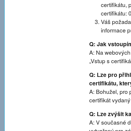
certifikátu, 
certifikátu:
Váš požadav
informace pr
Q: Jak vstoup
A: Na webových 
„Vstup s certifik
Q: Lze pro při
certifikátu, kte
A: Bohužel, pro 
certifikát vydan
Q: Lze zvýšit 
A: V současné d
vytvořený pro z