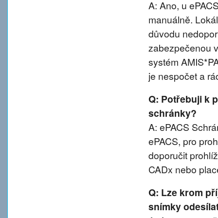
A: Ano, u ePACS 
manuálně. Lokál
důvodu nedoporu
zabezpečenou va
systém AMIS*PA
je nespočet a rá
Q: Potřebuji k 
schránky?
A: ePACS Schránk
ePACS, pro proh
doporučit prohl
CADx nebo plac
Q: Lze krom př
snímky odesíla