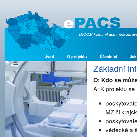
Úvod
O projektu
Účastníci
Jak
Základní i
Q: Kdo se může
A: K projektu se 
poskytovate
MZ či krajs
poskytovate
vědecké a š