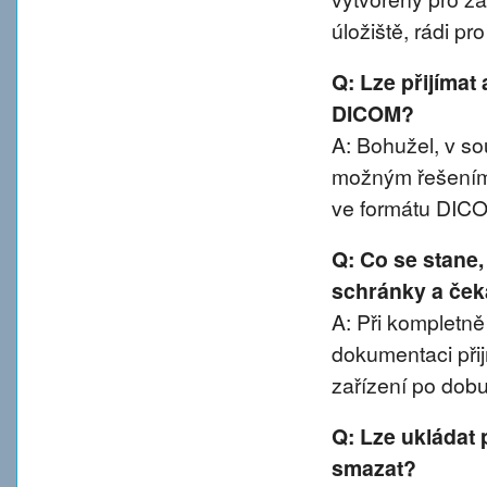
úložiště, rádi p
Q: Lze přijímat
DICOM?
A: Bohužel, v 
možným řešením 
ve formátu DIC
Q: Co se stane
schránky a ček
A: Při kompletn
dokumentaci přij
zařízení po dobu
Q: Lze ukládat 
smazat?