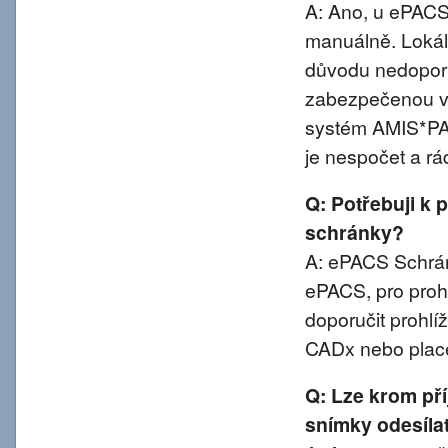
A: Ano, u ePACS 
manuálně. Lokál
důvodu nedoporu
zabezpečenou va
systém AMIS*PA
je nespočet a rá
Q: Potřebuji k 
schránky?
A: ePACS Schránk
ePACS, pro proh
doporučit prohl
CADx nebo plac
Q: Lze krom př
snímky odesíla