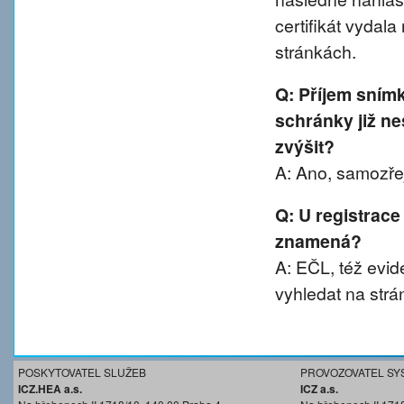
certifikát vydal
stránkách.
Q: Příjem sním
schránky již ne
zvýšit?
A: Ano, samozřej
Q: U registrace
znamená?
A: EČL, též evide
vyhledat na strá
POSKYTOVATEL SLUŽEB
PROVOZOVATEL SY
ICZ.HEA a.s.
ICZ a.s.