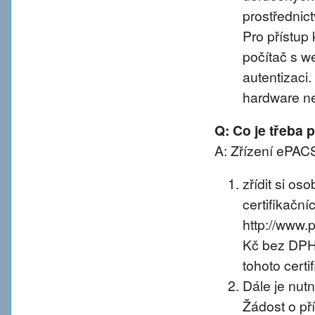
prostřednic
Pro přístup 
počítač s w
autentizaci
hardware n
Q: Co je třeba
A: Zřízení ePACS
zřídit si os
certifikačníc
http://www.
Kč bez DPH 
tohoto certif
Dále je nut
Žádost o př