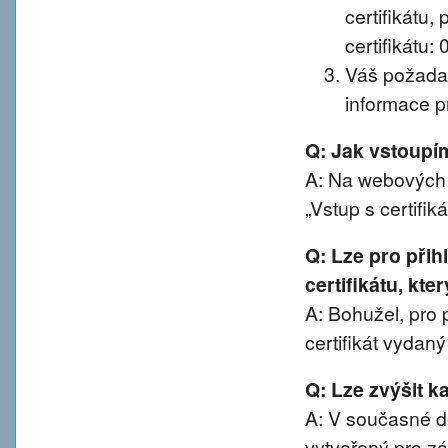
certifikátu, 
certifikátu:
Váš požadav
informace pr
Q: Jak vstoup
A: Na webových 
„Vstup s certifik
Q: Lze pro při
certifikátu, kte
A: Bohužel, pro 
certifikát vydan
Q: Lze zvýšit 
A: V současné d
vytvořený pro z