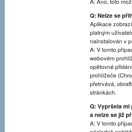
A: Ano, toto mož
Q: Nelze se přih
Aplikace zobrazí
platným uživatel
nainstalován v pr
A: V tomto přípa
webovém prohlíže
opětovné přidání
prohlížeče (Chro
přetrvává, obra
stránkách.
Q: Vypršela mi
a nelze se již 
A: V tomto případ
následně nahláše