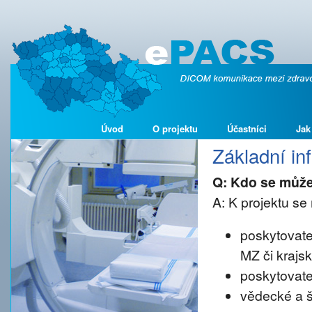
Úvod
O projektu
Účastníci
Jak
Základní i
Q: Kdo se může
A: K projektu se 
poskytovate
MZ či krajs
poskytovate
vědecké a š