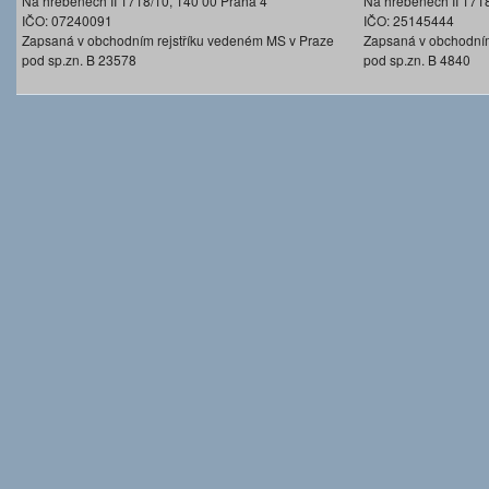
Na hřebenech II 1718/10, 140 00 Praha 4
Na hřebenech II 171
IČO: 07240091
IČO: 25145444
Zapsaná v obchodním rejstříku vedeném MS v Praze
Zapsaná v obchodním
pod sp.zn. B 23578
pod sp.zn. B 4840