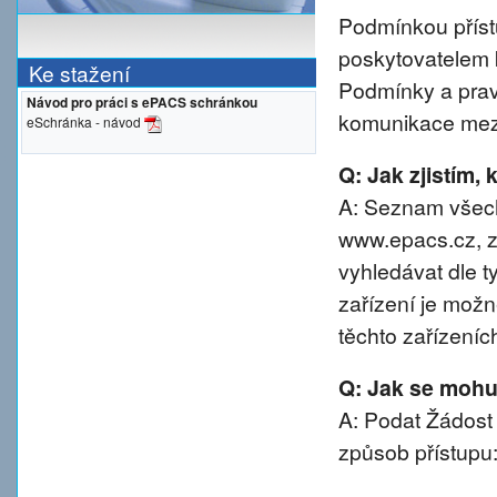
Podmínkou přístu
poskytovatelem 
Ke stažení
Podmínky a prav
Návod pro práci s ePACS schránkou
komunikace mezi
eSchránka - návod
Q: Jak zjistím,
A: Seznam všech
www.epacs.cz, z
vyhledávat dle t
zařízení je možn
těchto zařízeníc
Q: Jak se mohu 
A: Podat Žádost
způsob přístupu