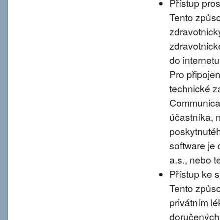
Přístup pro
Tento způso
zdravotnic
zdravotnické
do internet
Pro připoje
technické 
Communicati
účastníka, 
poskytnutého
software je
a.s., nebo 
Přístup ke 
Tento způso
privátním l
doručených 