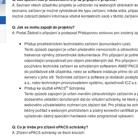
A: Seznam všech účastníku projektu je udržován na webových stránkách www
seznamu zařízení je možné vyhledávat dle typu zařízení, města sídla, přípa
možné zobrazit detailní informace včetně kontaktních osob v těchto zařízení
Q: Jak se mohu zapojit do projektu?
A: Podat Žádost o připojení a podepsat Přístupovou smlouvu pro zvolený zp
Přístup prostřednictvím technického zařízení (komunikační uzel)
Tento způsob zapojení je určen především nemocnicím a zdravotni
frekvence výměny zdravotnické dokumentace. Pro připojení je potřeba 
odpovídající propustností pro objem přenášených dat. Pro připojení
používáno technické zařízení se schváleným softwarem AMIS*PACS
do počítačové sítě účastníka, nebo se software instaluje přímo do ú
serveru v jeho síti. Technické zařízení a software je dodáván posky
a.s., nebo technickým provozovatelem systému, společností ICZ a.s.
®
Přístup ke službě ePACS
Schránka
Tento způsob zapojení je určen menším zdravotnickým zařízením a 
dočasného ukládání doručených dat do virtuální schránky, ke které 
webového uživatelského rozhraní pro stažení dat. Pro přístup ke schr
běžný počítač s webovým prohlížečem a platný komerční certifikát pro
vyžadován žádný speciální hardware nebo programové vybavení.
Q: Co je třeba pro zřízení ePACS schránky?
A: Zřízení ePACS schránky ve třech krocích: