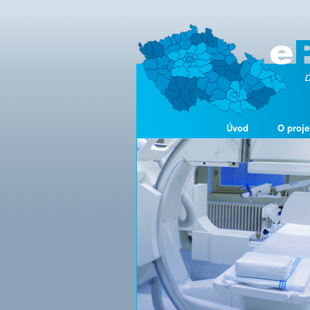
Úvod
O proje