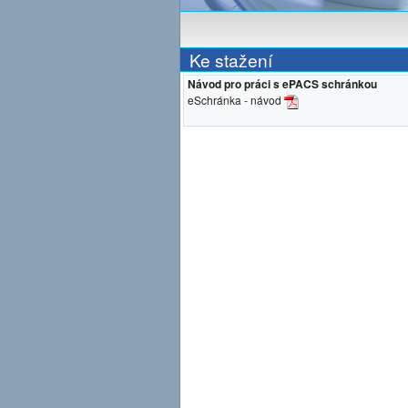
Ke stažení
Návod pro práci s ePACS schránkou
eSchránka - návod