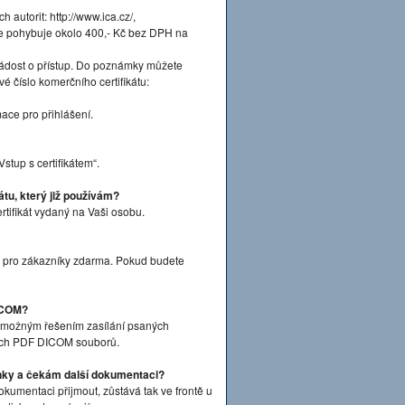
ch autorit: http://www.ica.cz/,
u se pohybuje okolo 400,- Kč bez DPH na
Žádost o přístup. Do poznámky můžete
iové číslo komerčního certifikátu:
ace pro přihlášení.
tup s certifikátem“.
átu, který již používám?
rtifikát vydaný na Vaši osobu.
ý pro zákazníky zdarma. Pokud budete
DICOM?
 možným řešením zasílání psaných
ných PDF DICOM souborů.
nky a čekám další dokumentaci?
kumentaci přijmout, zůstává tak ve frontě u