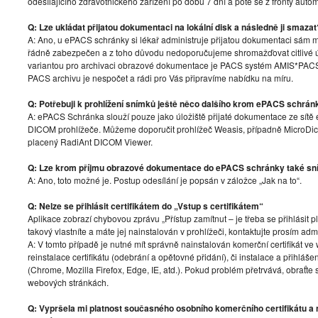
odesílajícího zdravotnického zařízení po dobu 7 dní a poté se z fronty auto
Q: Lze ukládat přijatou dokumentaci na lokální disk a následně ji smazat
A: Ano, u ePACS schránky si lékař administruje přijatou dokumentaci sám m
řádně zabezpečen a z toho důvodu nedoporučujeme shromažďovat citlivé
variantou pro archivaci obrazové dokumentace je PACS systém AMIS*PAC
PACS archivu je nespočet a rádi pro Vás připravíme nabídku na míru.
Q: Potřebuji k prohlížení snímků ještě něco dalšího krom ePACS schrán
A: ePACS Schránka slouží pouze jako úložiště přijaté dokumentace ze sítě 
DICOM prohlížeče. Můžeme doporučit prohlížeč Weasis, případně Micro
placený RadiAnt DICOM Viewer.
Q: Lze krom příjmu obrazové dokumentace do ePACS schránky také sn
A: Ano, toto možné je. Postup odesílání je popsán v záložce „Jak na to“.
Q: Nelze se přihlásit certifikátem do „Vstup s certifikátem“
Aplikace zobrazí chybovou zprávu „Přístup zamítnut – je třeba se přihlásit 
takový vlastníte a máte jej nainstalován v prohlížeči, kontaktujte prosím admi
A: V tomto případě je nutné mít správně nainstalován komerční certifikát 
reinstalace certifikátu (odebrání a opětovné přidání), či instalace a přihl
(Chrome, Mozilla Firefox, Edge, IE, atd.). Pokud problém přetrvává, obraťte
webových stránkách.
Q: Vypršela mi platnost současného osobního komerčního certifikátu a n