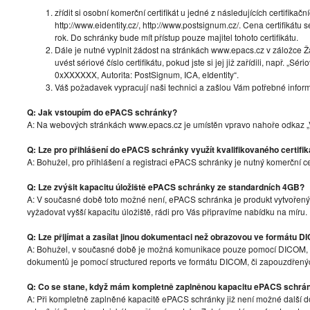
zřídit si osobní komerční certifikát u jedné z následujících certifikační
http://www.eidentity.cz/, http://www.postsignum.cz/. Cena certifikát
rok. Do schránky bude mít přístup pouze majitel tohoto certifikátu.
Dále je nutné vyplnit žádost na stránkách www.epacs.cz v záložce 
uvést sériové číslo certifikátu, pokud jste si jej již zařídili, např. „Sér
0xXXXXXX, Autorita: PostSignum, ICA, eIdentity“.
Váš požadavek vypracují naši technici a zašlou Vám potřebné inform
Q: Jak vstoupím do ePACS schránky?
A: Na webových stránkách www.epacs.cz je umístěn vpravo nahoře odkaz „Vs
Q: Lze pro přihlášení do ePACS schránky využít kvalifikovaného certifik
A: Bohužel, pro přihlášení a registraci ePACS schránky je nutný komerční ce
Q: Lze zvýšit kapacitu úložiště ePACS schránky ze standardních 4GB?
A: V současné době toto možné není, ePACS schránka je produkt vytvořen
vyžadovat vyšší kapacitu úložiště, rádi pro Vás připravíme nabídku na míru.
Q: Lze přijímat a zasílat jinou dokumentaci než obrazovou ve formátu 
A: Bohužel, v současné době je možná komunikace pouze pomocí DICOM,
dokumentů je pomocí structured reports ve formátu DICOM, či zapouzdře
Q: Co se stane, když mám kompletně zaplněnou kapacitu ePACS schrá
A: Při kompletně zaplněné kapacitě ePACS schránky již není možné další do