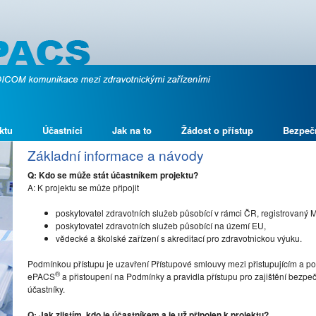
ktu
Účastníci
Jak na to
Žádost o přístup
Bezpeč
Základní informace a návody
Q: Kdo se může stát účastníkem projektu?
A: K projektu se může připojit
poskytovatel zdravotních služeb působící v rámci ČR, registrovaný 
poskytovatel zdravotních služeb působící na území EU,
vědecké a školské zařízení s akreditací pro zdravotnickou výuku.
Podmínkou přístupu je uzavření Přístupové smlouvy mezi přistupujícím a po
®
ePACS
a přistoupení na Podmínky a pravidla přístupu pro zajištění bez
účastníky.
Q: Jak zjistím, kdo je účastníkem a je už připojen k projektu?