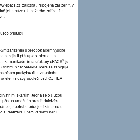
.epacs.cz, záložka „Připojená zařízení“. V
dně jeho názvu. U každého zařízení je
ch.
ůsob přístupu:
ckým zařízením s předpokladem vysoké
si zajistit přístup do internetu s
®
 do komunikační infrastruktury ePACS
je
 CommunicationNode, které se zapojuje
častníkem poskytnutého virtuálního
tovatelem služby, společností ICZ.HEA
privátním lékařům. Jedná se o službu
je přístup umožněn prostřednictvím
ánce je potřeba připojení k internetu,
 autentizaci. U této varianty není