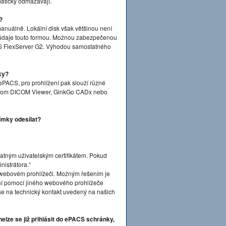
maticky odmazávají.
?
anuálně. Lokální disk však většinou není
 údaje touto formou. Možnou zabezpečenou
S FlexServer G2. Výhodou samostatného
ky?
ePACS, pro prohlížení pak slouží různé
Dicom DICOM Viewer, GinkGo CADx nebo
ímky odesílat?
platným uživatelským certifikátem. Pokud
nistrátora.“
ve webovém prohlížeči. Možným řešením je
ášení pomocí jiného webového prohlížeče
 se na technický kontakt uvedený na našich
elze se již přihlásit do ePACS schránky,