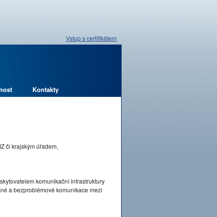
Vstup s certifikátem
nost
Kontakty
MZ či krajským úřadem,
skytovatelem komunikační infrastruktury
pečné a bezproblémové komunikace mezi