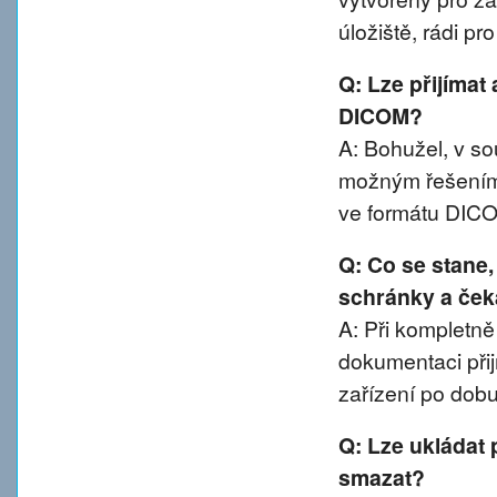
úložiště, rádi p
Q: Lze přijímat
DICOM?
A: Bohužel, v 
možným řešením 
ve formátu DIC
Q: Co se stane
schránky a ček
A: Při kompletn
dokumentaci přij
zařízení po dobu
Q: Lze ukládat 
smazat?