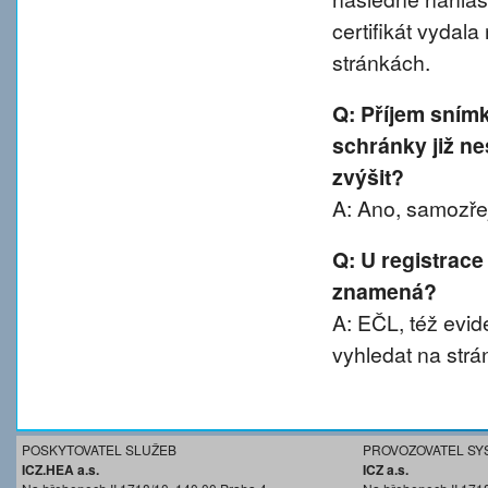
certifikát vydal
stránkách.
Q: Příjem sním
schránky již ne
zvýšit?
A: Ano, samozřej
Q: U registrace
znamená?
A: EČL, též evide
vyhledat na strá
POSKYTOVATEL SLUŽEB
PROVOZOVATEL SY
ICZ.HEA a.s.
ICZ a.s.