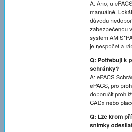
A: Ano, u ePACS 
manuálně. Lokál
důvodu nedoporu
zabezpečenou va
systém AMIS*PA
je nespočet a rá
Q: Potřebuji k 
schránky?
A: ePACS Schránk
ePACS, pro proh
doporučit prohl
CADx nebo plac
Q: Lze krom př
snímky odesíla