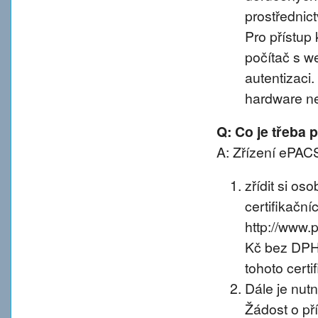
prostřednic
Pro přístup 
počítač s w
autentizaci
hardware n
Q: Co je třeba
A: Zřízení ePACS
zřídit si os
certifikačníc
http://www.
Kč bez DPH 
tohoto certif
Dále je nut
Žádost o př