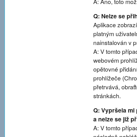
A: Ano, toto mož
Q: Nelze se přih
Aplikace zobrazí
platným uživatel
nainstalován v pr
A: V tomto přípa
webovém prohlíže
opětovné přidání
prohlížeče (Chro
přetrvává, obra
stránkách.
Q: Vypršela mi
a nelze se již 
A: V tomto případ
následně nahláše