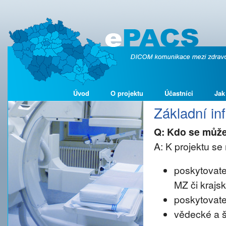
Úvod
O projektu
Účastníci
Jak
Základní i
Q: Kdo se může
A: K projektu se 
poskytovate
MZ či krajs
poskytovate
vědecké a š