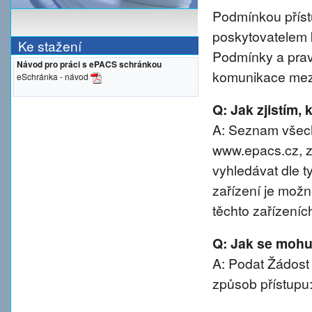
Podmínkou přístu
poskytovatelem 
Ke stažení
Podmínky a prav
Návod pro práci s ePACS schránkou
komunikace mezi
eSchránka - návod
Q: Jak zjistím,
A: Seznam všech
www.epacs.cz, z
vyhledávat dle t
zařízení je možn
těchto zařízeníc
Q: Jak se mohu 
A: Podat Žádost
způsob přístupu