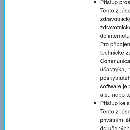
Přístup pro
Tento způso
zdravotnic
zdravotnické
do internet
Pro připoje
technické 
Communicati
účastníka, 
poskytnutého
software je
a.s., nebo 
Přístup ke 
Tento způso
privátním l
doručených 