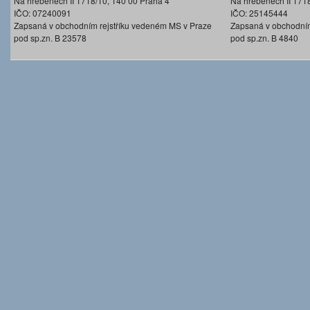
Na hřebenech II 1718/10, 140 00 Praha 4
Na hřebenech II 171
IČO: 07240091
IČO: 25145444
Zapsaná v obchodním rejstříku vedeném MS v Praze
Zapsaná v obchodním
pod sp.zn. B 23578
pod sp.zn. B 4840