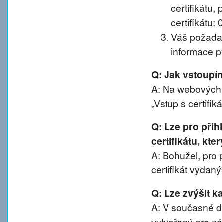
certifikátu, 
certifikátu:
Váš požadav
informace pr
Q: Jak vstoup
A: Na webových 
„Vstup s certifik
Q: Lze pro při
certifikátu, kte
A: Bohužel, pro 
certifikát vydan
Q: Lze zvýšit 
A: V současné d
vytvořený pro z