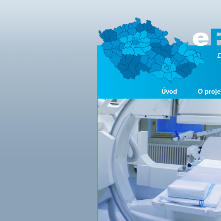
Úvod
O proje