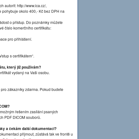
ch autorit: http://www.ica.cz/,
u se pohybuje okolo 400,- Kč bez DPH na
Žádost o přístup. Do poznámky můžete
iové číslo komerčního certifikátu:
ace pro přihlášení.
tup s certifikátem“.
átu, který již používám?
rtifikát vydaný na Vaši osobu.
ý pro zákazníky zdarma. Pokud budete
DICOM?
 možným řešením zasílání psaných
ných PDF DICOM souborů.
nky a čekám další dokumentaci?
kumentaci přijmout, zůstává tak ve frontě u