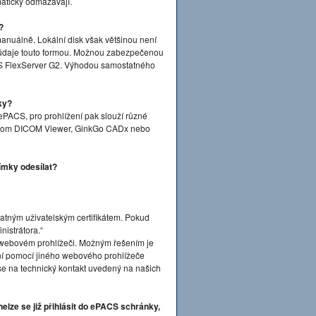
maticky odmazávají.
?
anuálně. Lokální disk však většinou není
 údaje touto formou. Možnou zabezpečenou
S FlexServer G2. Výhodou samostatného
ky?
ePACS, pro prohlížení pak slouží různé
Dicom DICOM Viewer, GinkGo CADx nebo
ímky odesílat?
platným uživatelským certifikátem. Pokud
nistrátora.“
ve webovém prohlížeči. Možným řešením je
ášení pomocí jiného webového prohlížeče
 se na technický kontakt uvedený na našich
elze se již přihlásit do ePACS schránky,