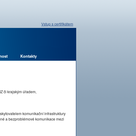
Vstup s certifikátem
nost
Kontakty
MZ či krajským úřadem,
skytovatelem komunikační infrastruktury
pečné a bezproblémové komunikace mezi