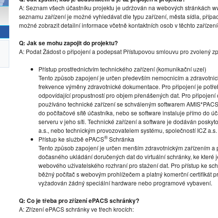
A: Seznam všech účastníku projektu je udržován na webových stránkách www
seznamu zařízení je možné vyhledávat dle typu zařízení, města sídla, přípa
možné zobrazit detailní informace včetně kontaktních osob v těchto zařízení
Q: Jak se mohu zapojit do projektu?
A: Podat Žádost o připojení a podepsat Přístupovou smlouvu pro zvolený zp
Přístup prostřednictvím technického zařízení (komunikační uzel)
Tento způsob zapojení je určen především nemocnicím a zdravotni
frekvence výměny zdravotnické dokumentace. Pro připojení je potřeba 
odpovídající propustností pro objem přenášených dat. Pro připojení
používáno technické zařízení se schváleným softwarem AMIS*PACS
do počítačové sítě účastníka, nebo se software instaluje přímo do ú
serveru v jeho síti. Technické zařízení a software je dodáván posky
a.s., nebo technickým provozovatelem systému, společností ICZ a.s.
®
Přístup ke službě ePACS
Schránka
Tento způsob zapojení je určen menším zdravotnickým zařízením a 
dočasného ukládání doručených dat do virtuální schránky, ke které 
webového uživatelského rozhraní pro stažení dat. Pro přístup ke schr
běžný počítač s webovým prohlížečem a platný komerční certifikát pro
vyžadován žádný speciální hardware nebo programové vybavení.
Q: Co je třeba pro zřízení ePACS schránky?
A: Zřízení ePACS schránky ve třech krocích: