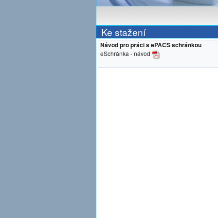
Ke stažení
Návod pro práci s ePACS schránkou
eSchránka - návod