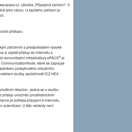
.epacs.cz, záložka „Připojená zařízení“. V
dně jeho názvu. U každého zařízení je
ch.
ůsob přístupu:
ckým zařízením s předpokladem vysoké
si zajistit přístup do internetu s
®
 do komunikační infrastruktury ePACS
je
 CommunicationNode, které se zapojuje
častníkem poskytnutého virtuálního
tovatelem služby, společností ICZ.HEA
privátním lékařům. Jedná se o službu
je přístup umožněn prostřednictvím
ánce je potřeba připojení k internetu,
 autentizaci. U této varianty není