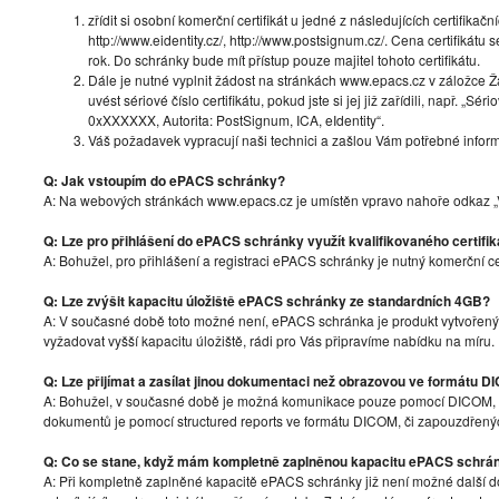
zřídit si osobní komerční certifikát u jedné z následujících certifikační
http://www.eidentity.cz/, http://www.postsignum.cz/. Cena certifikát
rok. Do schránky bude mít přístup pouze majitel tohoto certifikátu.
Dále je nutné vyplnit žádost na stránkách www.epacs.cz v záložce 
uvést sériové číslo certifikátu, pokud jste si jej již zařídili, např. „Sér
0xXXXXXX, Autorita: PostSignum, ICA, eIdentity“.
Váš požadavek vypracují naši technici a zašlou Vám potřebné inform
Q: Jak vstoupím do ePACS schránky?
A: Na webových stránkách www.epacs.cz je umístěn vpravo nahoře odkaz „Vs
Q: Lze pro přihlášení do ePACS schránky využít kvalifikovaného certifik
A: Bohužel, pro přihlášení a registraci ePACS schránky je nutný komerční ce
Q: Lze zvýšit kapacitu úložiště ePACS schránky ze standardních 4GB?
A: V současné době toto možné není, ePACS schránka je produkt vytvořen
vyžadovat vyšší kapacitu úložiště, rádi pro Vás připravíme nabídku na míru.
Q: Lze přijímat a zasílat jinou dokumentaci než obrazovou ve formátu 
A: Bohužel, v současné době je možná komunikace pouze pomocí DICOM,
dokumentů je pomocí structured reports ve formátu DICOM, či zapouzdře
Q: Co se stane, když mám kompletně zaplněnou kapacitu ePACS schrá
A: Při kompletně zaplněné kapacitě ePACS schránky již není možné další do