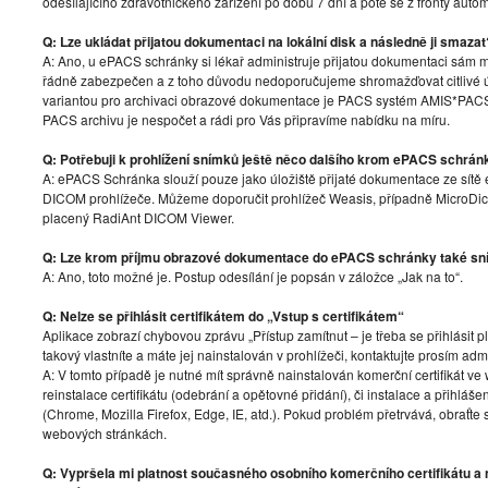
odesílajícího zdravotnického zařízení po dobu 7 dní a poté se z fronty auto
Q: Lze ukládat přijatou dokumentaci na lokální disk a následně ji smazat
A: Ano, u ePACS schránky si lékař administruje přijatou dokumentaci sám m
řádně zabezpečen a z toho důvodu nedoporučujeme shromažďovat citlivé
variantou pro archivaci obrazové dokumentace je PACS systém AMIS*PAC
PACS archivu je nespočet a rádi pro Vás připravíme nabídku na míru.
Q: Potřebuji k prohlížení snímků ještě něco dalšího krom ePACS schrán
A: ePACS Schránka slouží pouze jako úložiště přijaté dokumentace ze sítě 
DICOM prohlížeče. Můžeme doporučit prohlížeč Weasis, případně Micro
placený RadiAnt DICOM Viewer.
Q: Lze krom příjmu obrazové dokumentace do ePACS schránky také sn
A: Ano, toto možné je. Postup odesílání je popsán v záložce „Jak na to“.
Q: Nelze se přihlásit certifikátem do „Vstup s certifikátem“
Aplikace zobrazí chybovou zprávu „Přístup zamítnut – je třeba se přihlásit 
takový vlastníte a máte jej nainstalován v prohlížeči, kontaktujte prosím admi
A: V tomto případě je nutné mít správně nainstalován komerční certifikát 
reinstalace certifikátu (odebrání a opětovné přidání), či instalace a přihl
(Chrome, Mozilla Firefox, Edge, IE, atd.). Pokud problém přetrvává, obraťte
webových stránkách.
Q: Vypršela mi platnost současného osobního komerčního certifikátu a n