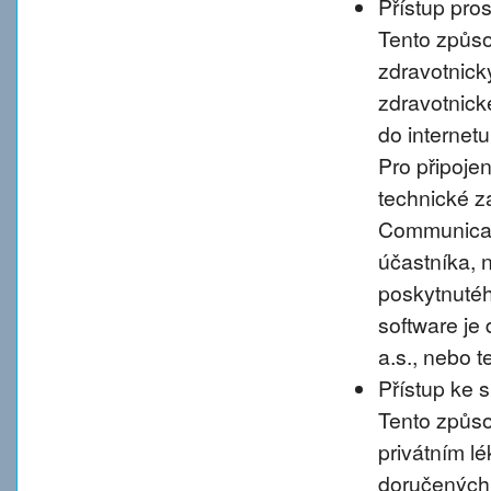
Přístup pro
Tento způso
zdravotnic
zdravotnické
do internet
Pro připoje
technické 
Communicati
účastníka, 
poskytnutého
software je
a.s., nebo 
Přístup ke 
Tento způso
privátním l
doručených 