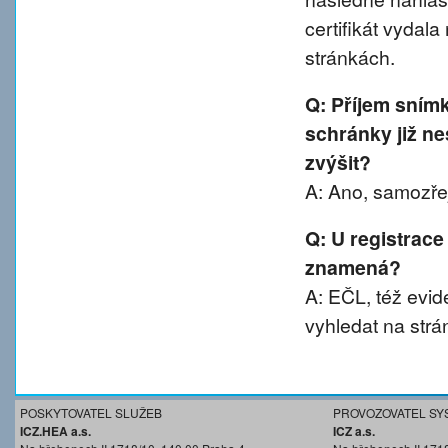
certifikát vydal
stránkách.
Q: Příjem sním
schránky již ne
zvýšit?
A: Ano, samozřej
Q: U registrace
znamená?
A: EČL, též evide
vyhledat na strá
POSKYTOVATEL SLUŽEB
PROVOZOVATEL SY
ICZ.HEA a.s.
ICZ a.s.