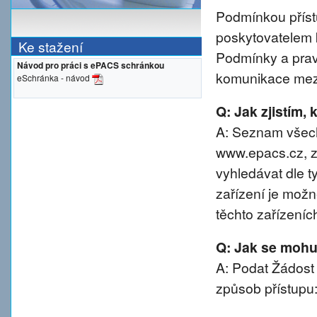
Podmínkou přístu
poskytovatelem 
Ke stažení
Podmínky a prav
Návod pro práci s ePACS schránkou
komunikace mezi
eSchránka - návod
Q: Jak zjistím,
A: Seznam všech
www.epacs.cz, z
vyhledávat dle t
zařízení je možn
těchto zařízeníc
Q: Jak se mohu 
A: Podat Žádost
způsob přístupu