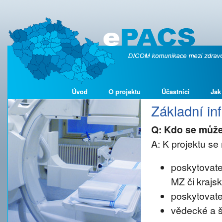
Úvod
O projektu
Účastníci
Jak
Základní i
Q: Kdo se může
A: K projektu se 
poskytovate
MZ či krajs
poskytovate
vědecké a š