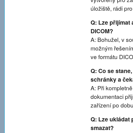
úložiště, rádi p
Q: Lze přijímat
DICOM?
A: Bohužel, v 
možným řešením 
ve formátu DIC
Q: Co se stane
schránky a ček
A: Při kompletn
dokumentaci přij
zařízení po dobu
Q: Lze ukládat 
smazat?