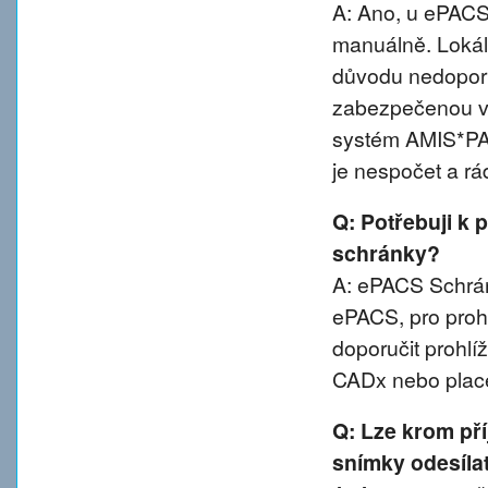
A: Ano, u ePACS 
manuálně. Lokál
důvodu nedoporu
zabezpečenou va
systém AMIS*PA
je nespočet a rá
Q: Potřebuji k 
schránky?
A: ePACS Schránk
ePACS, pro proh
doporučit prohl
CADx nebo plac
Q: Lze krom př
snímky odesíla