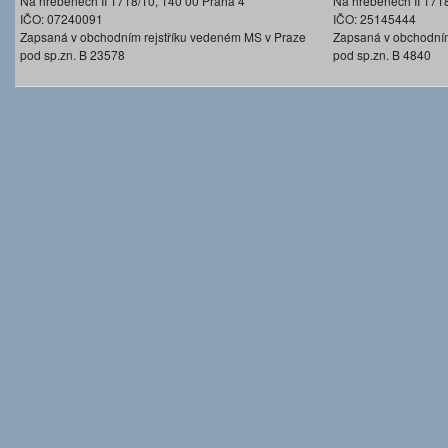
Na hřebenech II 1718/10, 140 00 Praha 4
Na hřebenech II 171
IČO: 07240091
IČO: 25145444
Zapsaná v obchodním rejstříku vedeném MS v Praze
Zapsaná v obchodním
pod sp.zn. B 23578
pod sp.zn. B 4840