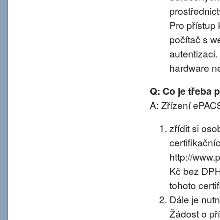
prostřednic
Pro přístup 
počítač s w
autentizaci
hardware n
Q: Co je třeba
A: Zřízení ePACS
zřídit si os
certifikačníc
http://www.
Kč bez DPH 
tohoto certif
Dále je nut
Žádost o př