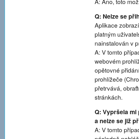
A: Ano, toto mož
Q: Nelze se přih
Aplikace zobrazí
platným uživatel
nainstalován v pr
A: V tomto přípa
webovém prohlíže
opětovné přidání
prohlížeče (Chro
přetrvává, obra
stránkách.
Q: Vypršela mi
a nelze se již 
A: V tomto případ
následně nahláše