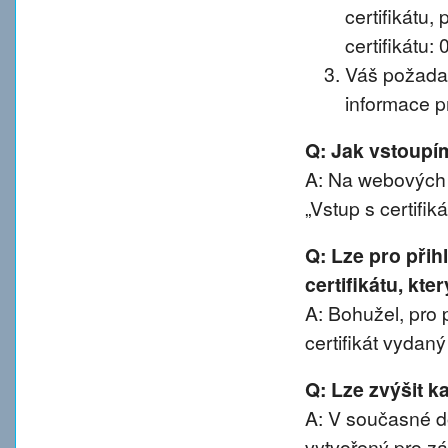
certifikátu, 
certifikátu:
Váš požadav
informace pr
Q: Jak vstoup
A: Na webových 
„Vstup s certifik
Q: Lze pro při
certifikátu, kte
A: Bohužel, pro 
certifikát vydan
Q: Lze zvýšit 
A: V současné d
vytvořený pro z