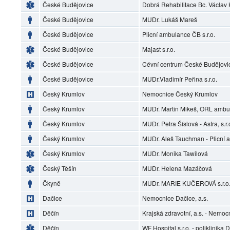
České Budějovice
Dobrá Rehabilitace Bc. Václav
České Budějovice
MUDr. Lukáš Mareš
České Budějovice
Plicní ambulance ČB s.r.o.
České Budějovice
Majast s.r.o.
České Budějovice
Cévní centrum České Budějovi
České Budějovice
MUDr.Vladimír Peřina s.r.o.
Český Krumlov
Nemocnice Český Krumlov
Český Krumlov
MUDr. Martin Mikeš, ORL ambu
Český Krumlov
MUDr. Petra Šíslová - Astra, s.r.
Český Krumlov
MUDr. Aleš Tauchman - Plicní
Český Krumlov
MUDr. Monika Tawilová
Český Těšín
MUDr. Helena Mazáčová
Čkyně
MUDr. MARIE KUČEROVÁ s.r.o.
Dačice
Nemocnice Dačice, a.s.
Děčín
Krajská zdravotní, a.s. - Nemoc
Děčín
WF Hospital s.r.o. - poliklinika 