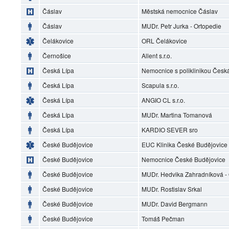
Čáslav
Městská nemocnice Čáslav
Čáslav
MUDr. Petr Jurka - Ortopedie
Čelákovice
ORL Čelákovice
Černošice
Allent s.r.o.
Česká Lípa
Nemocnice s poliklinikou Česká 
Česká Lípa
Scapula s.r.o.
Česká Lípa
ANGIO CL s.r.o.
Česká Lípa
MUDr. Martina Tomanová
Česká Lípa
KARDIO SEVER sro
České Budějovice
EUC Klinika České Budějovice
České Budějovice
Nemocnice České Budějovice
České Budějovice
MUDr. Hedvika Zahradníková 
České Budějovice
MUDr. Rostislav Srkal
České Budějovice
MUDr. David Bergmann
České Budějovice
Tomáš Pečman