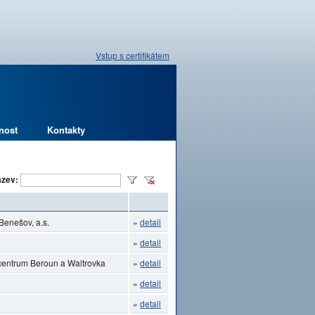
Vstup s certifikátem
nost
Kontakty
zev:
Benešov, a.s.
»
detail
»
detail
ocentrum Beroun a Waltrovka
»
detail
»
detail
»
detail