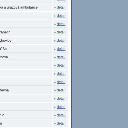
ká a úrazová ambulance
»
detail
»
detail
»
detail
břanech
»
detail
chovice
»
detail
 CSc.
»
detail
anová
»
detail
»
detail
»
detail
»
detail
stevna
»
detail
»
detail
»
detail
p.o.
»
detail
um
»
detail