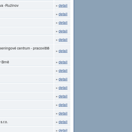
ava -Ružinov
»
detail
»
detail
»
detail
»
detail
»
detail
eeningové centrum - pracoviště
»
detail
v Brně
»
detail
»
detail
»
detail
»
detail
»
detail
»
detail
»
detail
.r.o.
»
detail
»
detail