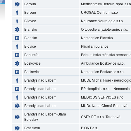
Beroun
Medicentrum Beroun, spol. s r.o
Beroun
UROGAL Centrum s.r.o
Bílovec
Neuronex Neurologie s.r.o.
Blansko
Ortopedie a fyzioterapie, s.r.o.
Blansko
Nemocnice Blansko
Blovice
Plicní ambulance
Bohumín
Bohumínská městská nemocnice
Boskovice
Ambulance Boskovice s.r.o.
Boskovice
Nemocnice Boskovice s.r.o.
Brandýs nad Labem
MUDr. Michal Fišer - neurolog
Brandýs nad Labem
PP Hospitals, s.r.o. - Nemocni
Brandýs nad Labem
MEDICUS SERVICES s.r.o.
Brandýs nad Labem
MUDr. Ivana Čierná Peterová
Brandýs nad Labem-Stará
CAFY P.T. s.r.o. Tarabová
Boleslav
Bratislava
BIONT a.s.