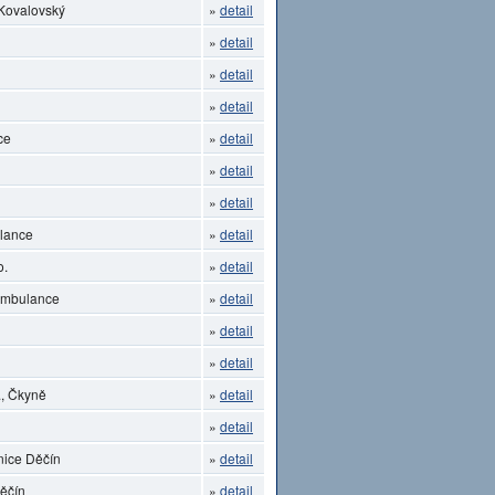
 Kovalovský
»
detail
»
detail
»
detail
»
detail
ce
»
detail
»
detail
»
detail
lance
»
detail
o.
»
detail
 ambulance
»
detail
»
detail
»
detail
, Čkyně
»
detail
»
detail
nice Děčín
»
detail
Děčín
»
detail