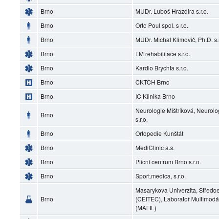
Brno
MUDr. Luboš Hrazdira s.r.o.
Brno
Orto Poul spol. s r.o.
Brno
MUDr. Michal Klimovič, Ph.D. s.r
Brno
LM rehabilitace s.r.o.
Brno
Kardio Brychta s.r.o.
Brno
CKTCH Brno
Brno
IC Klinika Brno
Neurologie Mištríková, Neurol
Brno
s.r.o.
Brno
Ortopedie Kunštát
Brno
MediClinic a.s.
Brno
Plicní centrum Brno s.r.o.
Brno
Sport.medica, s.r.o.
Masarykova Univerzita, Středoe
Brno
(CEITEC), Laboratoř Multimodá
(MAFIL)