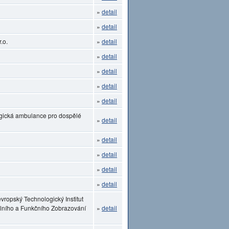
»
detail
»
detail
.o.
»
detail
»
detail
»
detail
»
detail
»
detail
ogická ambulance pro dospělé
»
detail
»
detail
»
detail
»
detail
»
detail
vropský Technologický Institut
lního a Funkčního Zobrazování
»
detail