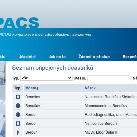
ktu
Účastníci
Jak na to
Žádost o přístup
Bezpeč
Seznam připojených účastníků
Typ:
Město:
Ná
Typ
Město
Název
Benešov
Nemocnice Rudolfa a Stefanie 
Benešov
Mammacentrum Benešov
Beroun
Radiodiagnostika, s.r.o., Mam
Beroun
Nemocnice Beroun
Beroun
MUDr. Libor Šafařík