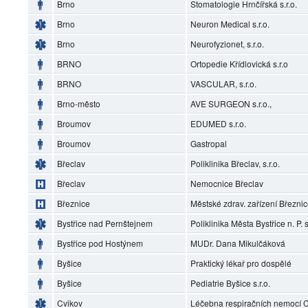
Brno
Stomatologie Hrnčířská s.r.o.
Brno
Neuron Medical s.r.o.
Brno
Neurofyzionet, s.r.o.
BRNO
Ortopedie Křídlovická s.r.o
BRNO
VASCULAR, s.r.o.
Brno-město
AVE SURGEON s.r.o.,
Broumov
EDUMED s.r.o.
Broumov
Gastropal
Břeclav
Poliklinika Břeclav, s.r.o.
Břeclav
Nemocnice Břeclav
Březnice
Městské zdrav. zařízení Březni
Bystřice nad Pernštejnem
Poliklinika Města Bystřice n. P. s
Bystřice pod Hostýnem
MUDr. Dana Mikulčáková
Byšice
Praktický lékař pro dospělé
Byšice
Pediatrie Byšice s.r.o.
Cvikov
Léčebna respiračních nemocí Cv