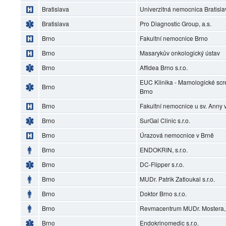
Bratislava
Univerzitná nemocnica Bratisl
Bratislava
Pro Diagnostic Group, a.s.
Brno
Fakultní nemocnice Brno
Brno
Masarykův onkologický ústav
Brno
Affidea Brno s.r.o.
EUC Klinika - Mamologické scr
Brno
Brno
Brno
Fakultní nemocnice u sv. Anny 
Brno
SurGal Clinic s.r.o.
Brno
Úrazová nemocnice v Brně
Brno
ENDOKRIN, s.r.o.
Brno
DC-Flipper s.r.o.
Brno
MUDr. Patrik Zatloukal s.r.o.
Brno
Doktor Brno s.r.o.
Brno
Revmacentrum MUDr. Mostera, s
Brno
Endokrinomedic s.r.o.