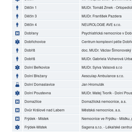
Děčín 1
MUDr. Tomáš Zmek - Ortopedic
Děčín 3
MUDr. František Pazdera
Děčín 4
NEUROLOGIE AVE s.r.o.
Dobřany
Psychiatrická nemocnice v Do
Dobřichovice
Centrum komplexní péče Dobři
Dobříš
doc. MUDr. Václav Šimonovský
Dobříš
MUDr. Gabriela Vicherová Urb
Dolní Beřkovice
MUDr. Sylva Valsová s.r.o
Dolní Břežany
Aesculap Ambulance s.r.o.
Dolní Domaslavice
Jan Hromulák
Dolní Poustevna
MUDr. Matej Tvorík - Dolní Pou
Domažlice
Domažlická nemocnice, a.s.
Dvůr Králové nad Labem
Městská nemocnice, a.s.
Frýdek - Místek
Nemocnice ve Frýdku - Místku, 
Frýdek-Místek
Sagena s.r.o. - Lékařské centr