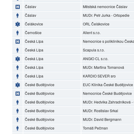
Čáslav
Městská nemocnice Čáslav
Čáslav
MUDr. Petr Jurka - Ortopedie
Čelákovice
ORL Čelákovice
Černošice
Allent s.r.o.
Česká Lípa
Nemocnice s poliklinikou Česká 
Česká Lípa
Scapula s.r.o.
Česká Lípa
ANGIO CL s.r.o.
Česká Lípa
MUDr. Martina Tomanová
Česká Lípa
KARDIO SEVER sro
České Budějovice
EUC Klinika České Budějovice
České Budějovice
Nemocnice České Budějovice
České Budějovice
MUDr. Hedvika Zahradníková 
České Budějovice
MUDr. Rostislav Srkal
České Budějovice
MUDr. David Bergmann
České Budějovice
Tomáš Pečman