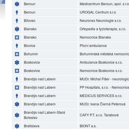
Beroun
Medicentrum Beroun, spol. s r.o
Beroun
UROGAL Centrum s.r.o
Bílovec
Neuronex Neurologie s.r.o.
Blansko
Ortopedie a fyzioterapie, s.r.o.
Blansko
Nemocnice Blansko
Blovice
Plicní ambulance
Bohumín
Bohumínská městská nemocnice
Boskovice
Ambulance Boskovice s.r.o.
Boskovice
Nemocnice Boskovice s.r.o.
Brandýs nad Labem
MUDr. Michal Fišer - neurolog
Brandýs nad Labem
PP Hospitals, s.r.o. - Nemocni
Brandýs nad Labem
MEDICUS SERVICES s.r.o.
Brandýs nad Labem
MUDr. Ivana Čierná Peterová
Brandýs nad Labem-Stará
CAFY P.T. s.r.o. Tarabová
Boleslav
Bratislava
BIONT a.s.