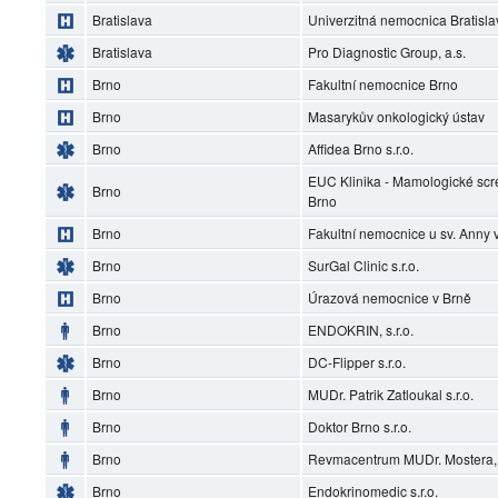
Bratislava
Univerzitná nemocnica Bratisl
Bratislava
Pro Diagnostic Group, a.s.
Brno
Fakultní nemocnice Brno
Brno
Masarykův onkologický ústav
Brno
Affidea Brno s.r.o.
EUC Klinika - Mamologické scr
Brno
Brno
Brno
Fakultní nemocnice u sv. Anny 
Brno
SurGal Clinic s.r.o.
Brno
Úrazová nemocnice v Brně
Brno
ENDOKRIN, s.r.o.
Brno
DC-Flipper s.r.o.
Brno
MUDr. Patrik Zatloukal s.r.o.
Brno
Doktor Brno s.r.o.
Brno
Revmacentrum MUDr. Mostera, s
Brno
Endokrinomedic s.r.o.