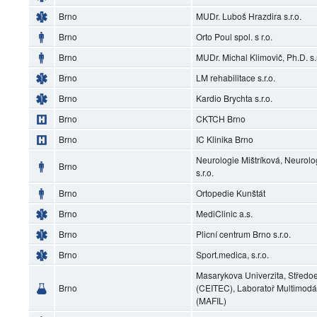
Brno
MUDr. Luboš Hrazdira s.r.o.
Brno
Orto Poul spol. s r.o.
Brno
MUDr. Michal Klimovič, Ph.D. s.r
Brno
LM rehabilitace s.r.o.
Brno
Kardio Brychta s.r.o.
Brno
CKTCH Brno
Brno
IC Klinika Brno
Neurologie Mištríková, Neurol
Brno
s.r.o.
Brno
Ortopedie Kunštát
Brno
MediClinic a.s.
Brno
Plicní centrum Brno s.r.o.
Brno
Sport.medica, s.r.o.
Masarykova Univerzita, Středoe
Brno
(CEITEC), Laboratoř Multimodá
(MAFIL)