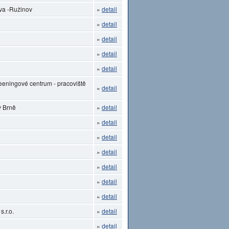
ava -Ružinov
»
detail
»
detail
»
detail
»
detail
»
detail
eeningové centrum - pracoviště
»
detail
v Brně
»
detail
»
detail
»
detail
»
detail
»
detail
»
detail
»
detail
.r.o.
»
detail
»
detail