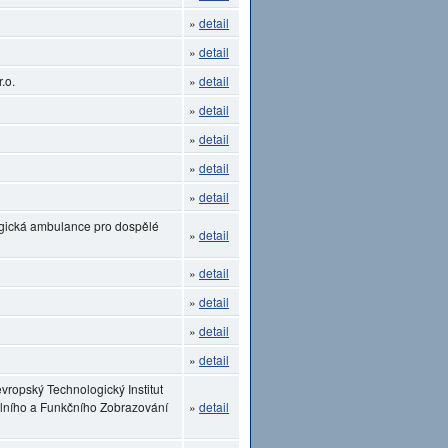
»
detail
»
detail
.o.
»
detail
»
detail
»
detail
»
detail
»
detail
ogická ambulance pro dospělé
»
detail
»
detail
»
detail
»
detail
»
detail
vropský Technologický Institut
lního a Funkčního Zobrazování
»
detail