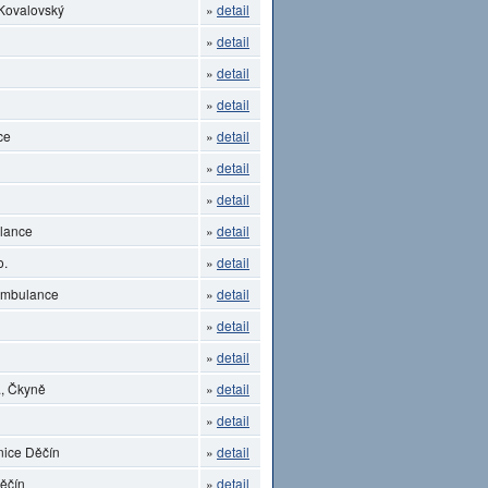
 Kovalovský
»
detail
»
detail
»
detail
»
detail
ce
»
detail
»
detail
»
detail
lance
»
detail
o.
»
detail
 ambulance
»
detail
»
detail
»
detail
, Čkyně
»
detail
»
detail
nice Děčín
»
detail
Děčín
»
detail