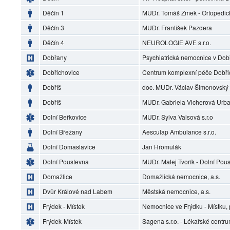
Děčín 1
MUDr. Tomáš Zmek - Ortopedic
Děčín 3
MUDr. František Pazdera
Děčín 4
NEUROLOGIE AVE s.r.o.
Dobřany
Psychiatrická nemocnice v Do
Dobřichovice
Centrum komplexní péče Dobři
Dobříš
doc. MUDr. Václav Šimonovský
Dobříš
MUDr. Gabriela Vicherová Urb
Dolní Beřkovice
MUDr. Sylva Valsová s.r.o
Dolní Břežany
Aesculap Ambulance s.r.o.
Dolní Domaslavice
Jan Hromulák
Dolní Poustevna
MUDr. Matej Tvorík - Dolní Pou
Domažlice
Domažlická nemocnice, a.s.
Dvůr Králové nad Labem
Městská nemocnice, a.s.
Frýdek - Místek
Nemocnice ve Frýdku - Místku, 
Frýdek-Místek
Sagena s.r.o. - Lékařské centr