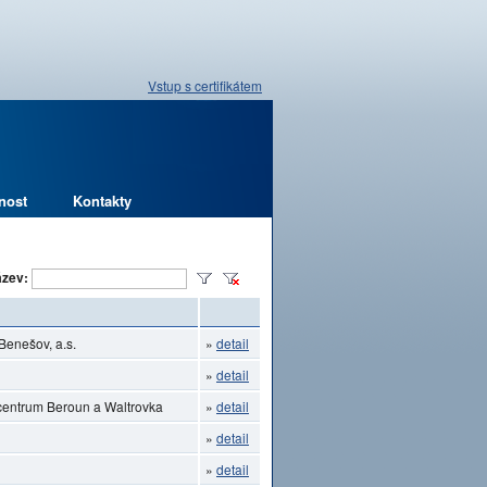
Vstup s certifikátem
nost
Kontakty
zev:
Benešov, a.s.
»
detail
»
detail
ocentrum Beroun a Waltrovka
»
detail
»
detail
»
detail