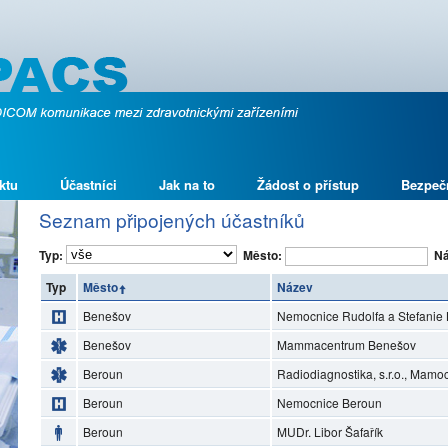
ktu
Účastníci
Jak na to
Žádost o přístup
Bezpeč
Seznam připojených účastníků
Typ:
Město:
Ná
Typ
Město
Název
Benešov
Nemocnice Rudolfa a Stefanie 
Benešov
Mammacentrum Benešov
Beroun
Radiodiagnostika, s.r.o., Mam
Beroun
Nemocnice Beroun
Beroun
MUDr. Libor Šafařík