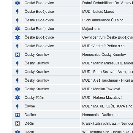
České Budějovice
Dobrá Rehabilitace Bc. Václav
České Budějovice
MUDr. Lukáš Mareš
České Budějovice
Plicní ambulance ČB s.r.o.
České Budějovice
Majast s.r.o.
České Budějovice
Cévní centrum České Budějovi
České Budějovice
MUDr.Vladimír Peřina s.r.o.
Český Krumlov
Nemocnice Český Krumlov
Český Krumlov
MUDr. Martin Mikeš, ORL ambu
Český Krumlov
MUDr. Petra Šíslová - Astra, s.r.
Český Krumlov
MUDr. Aleš Tauchman - Plicní
Český Krumlov
MUDr. Monika Tawilová
Český Těšín
MUDr. Helena Mazáčová
Čkyně
MUDr. MARIE KUČEROVÁ s.r.o.
Dačice
Nemocnice Dačice, a.s.
Děčín
Krajská zdravotní, a.s. - Nemoc
Děčín
WF Hospital s.r.o. - poliklinika 