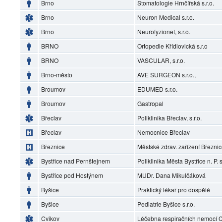
Brno
Stomatologie Hrnčířská s.r.o.
Brno
Neuron Medical s.r.o.
Brno
Neurofyzionet, s.r.o.
BRNO
Ortopedie Křídlovická s.r.o
BRNO
VASCULAR, s.r.o.
Brno-město
AVE SURGEON s.r.o.,
Broumov
EDUMED s.r.o.
Broumov
Gastropal
Břeclav
Poliklinika Břeclav, s.r.o.
Břeclav
Nemocnice Břeclav
Březnice
Městské zdrav. zařízení Březni
Bystřice nad Pernštejnem
Poliklinika Města Bystřice n. P. s
Bystřice pod Hostýnem
MUDr. Dana Mikulčáková
Byšice
Praktický lékař pro dospělé
Byšice
Pediatrie Byšice s.r.o.
Cvikov
Léčebna respiračních nemocí Cv