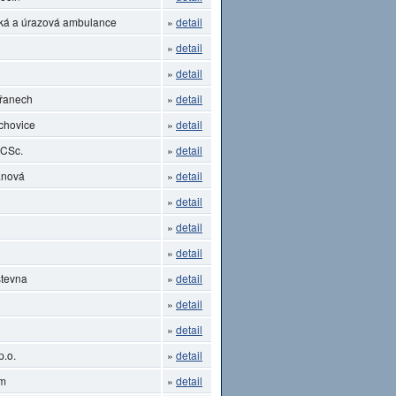
ká a úrazová ambulance
»
detail
»
detail
»
detail
břanech
»
detail
chovice
»
detail
 CSc.
»
detail
anová
»
detail
»
detail
»
detail
»
detail
stevna
»
detail
»
detail
»
detail
p.o.
»
detail
um
»
detail