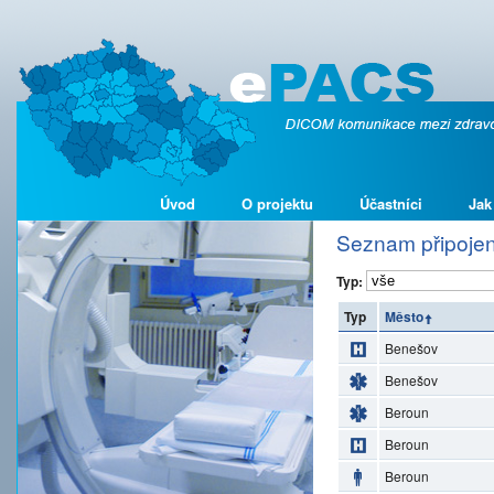
Úvod
O projektu
Účastníci
Jak
Seznam připojen
Typ:
Typ
Město
Benešov
Benešov
Beroun
Beroun
Beroun