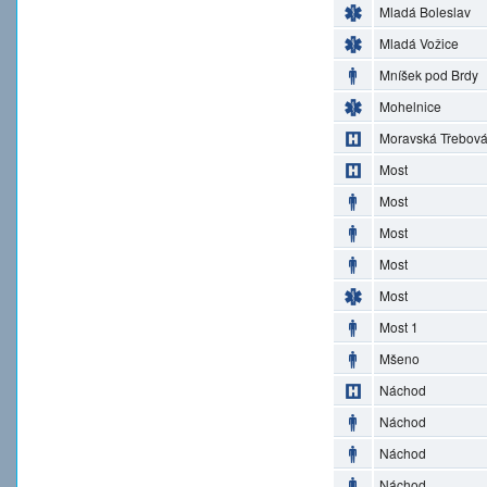
Mladá Boleslav
Mladá Vožice
Mníšek pod Brdy
Mohelnice
Moravská Třebov
Most
Most
Most
Most
Most
Most 1
Mšeno
Náchod
Náchod
Náchod
Náchod