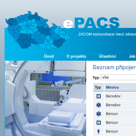
Úvod
O projektu
Účastníci
Jak
Seznam připojen
Typ:
Typ
Město
Benešov
Benešov
Beroun
Beroun
Beroun