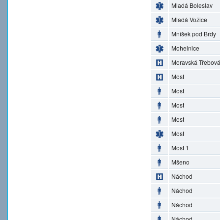
Mladá Boleslav
Mladá Vožice
Mníšek pod Brdy
Mohelnice
Moravská Třebov
Most
Most
Most
Most
Most
Most 1
Mšeno
Náchod
Náchod
Náchod
Náchod