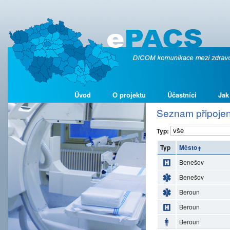
Úvod
O projektu
Účastníci
Jak
Seznam připojen
Typ:
Typ
Město
Benešov
Benešov
Beroun
Beroun
Beroun