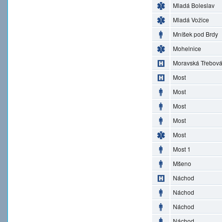
Mladá Boleslav
Mladá Vožice
Mníšek pod Brdy
Mohelnice
Moravská Třebov
Most
Most
Most
Most
Most
Most 1
Mšeno
Náchod
Náchod
Náchod
Náchod