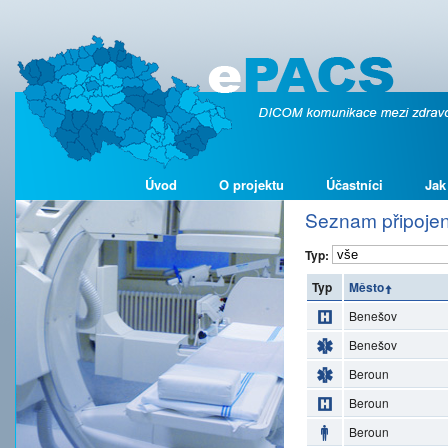
Úvod
O projektu
Účastníci
Jak
Seznam připojen
Typ:
Typ
Město
Benešov
Benešov
Beroun
Beroun
Beroun