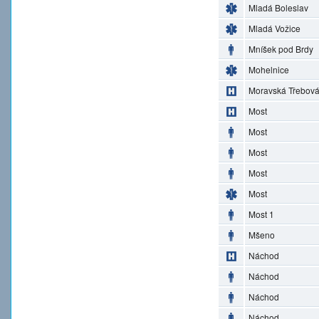
Mladá Boleslav
Mladá Vožice
Mníšek pod Brdy
Mohelnice
Moravská Třebov
Most
Most
Most
Most
Most
Most 1
Mšeno
Náchod
Náchod
Náchod
Náchod