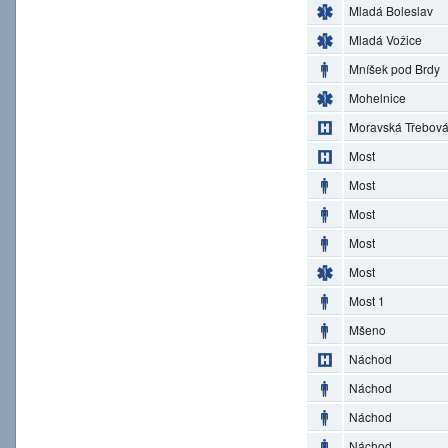
Mladá Boleslav
Mladá Vožice
Mníšek pod Brdy
Mohelnice
Moravská Třebov
Most
Most
Most
Most
Most
Most 1
Mšeno
Náchod
Náchod
Náchod
Náchod