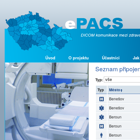
Úvod
O projektu
Účastníci
Jak
Seznam připojen
Typ:
Typ
Město
Benešov
Benešov
Beroun
Beroun
Beroun