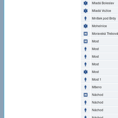
Mladá Boleslav
Mladá Vožice
Mníšek pod Brdy
Mohelnice
Moravská Třebov
Most
Most
Most
Most
Most
Most 1
Mšeno
Náchod
Náchod
Náchod
Náchod