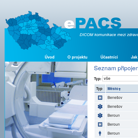
Úvod
O projektu
Účastníci
Jak
Seznam připojen
Typ:
Typ
Město
Benešov
Benešov
Beroun
Beroun
Beroun