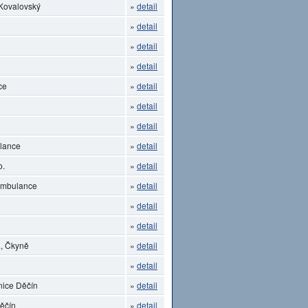
 Kovalovský
»
detail
»
detail
»
detail
»
detail
ce
»
detail
»
detail
»
detail
lance
»
detail
o.
»
detail
 ambulance
»
detail
»
detail
»
detail
, Čkyně
»
detail
»
detail
nice Děčín
»
detail
Děčín
»
detail