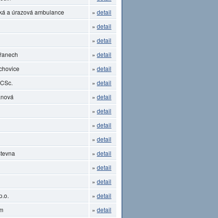
ká a úrazová ambulance
»
detail
»
detail
»
detail
břanech
»
detail
chovice
»
detail
 CSc.
»
detail
anová
»
detail
»
detail
»
detail
»
detail
stevna
»
detail
»
detail
»
detail
p.o.
»
detail
um
»
detail