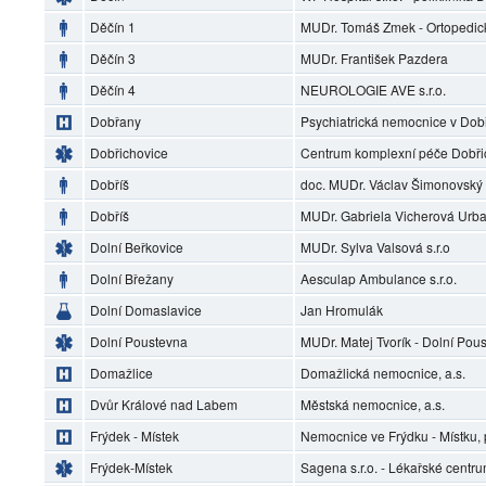
Děčín 1
MUDr. Tomáš Zmek - Ortopedic
Děčín 3
MUDr. František Pazdera
Děčín 4
NEUROLOGIE AVE s.r.o.
Dobřany
Psychiatrická nemocnice v Do
Dobřichovice
Centrum komplexní péče Dobři
Dobříš
doc. MUDr. Václav Šimonovský
Dobříš
MUDr. Gabriela Vicherová Urb
Dolní Beřkovice
MUDr. Sylva Valsová s.r.o
Dolní Břežany
Aesculap Ambulance s.r.o.
Dolní Domaslavice
Jan Hromulák
Dolní Poustevna
MUDr. Matej Tvorík - Dolní Pou
Domažlice
Domažlická nemocnice, a.s.
Dvůr Králové nad Labem
Městská nemocnice, a.s.
Frýdek - Místek
Nemocnice ve Frýdku - Místku, 
Frýdek-Místek
Sagena s.r.o. - Lékařské centr