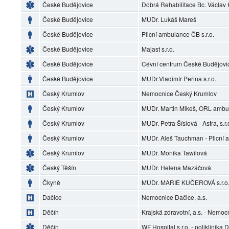
České Budějovice
Dobrá Rehabilitace Bc. Václav
České Budějovice
MUDr. Lukáš Mareš
České Budějovice
Plicní ambulance ČB s.r.o.
České Budějovice
Majast s.r.o.
České Budějovice
Cévní centrum České Budějovi
České Budějovice
MUDr.Vladimír Peřina s.r.o.
Český Krumlov
Nemocnice Český Krumlov
Český Krumlov
MUDr. Martin Mikeš, ORL ambu
Český Krumlov
MUDr. Petra Šíslová - Astra, s.r.
Český Krumlov
MUDr. Aleš Tauchman - Plicní
Český Krumlov
MUDr. Monika Tawilová
Český Těšín
MUDr. Helena Mazáčová
Čkyně
MUDr. MARIE KUČEROVÁ s.r.o.
Dačice
Nemocnice Dačice, a.s.
Děčín
Krajská zdravotní, a.s. - Nemoc
Děčín
WF Hospital s.r.o. - poliklinika 