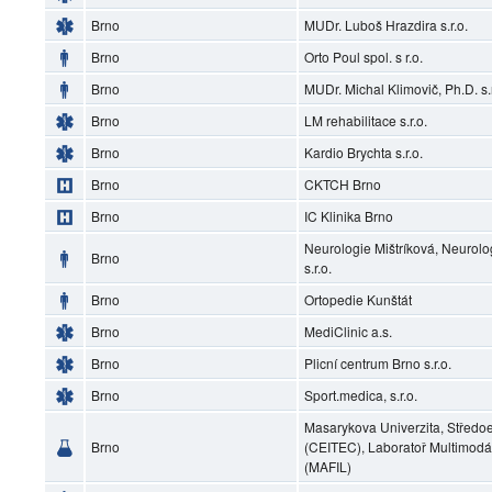
Brno
MUDr. Luboš Hrazdira s.r.o.
Brno
Orto Poul spol. s r.o.
Brno
MUDr. Michal Klimovič, Ph.D. s.r
Brno
LM rehabilitace s.r.o.
Brno
Kardio Brychta s.r.o.
Brno
CKTCH Brno
Brno
IC Klinika Brno
Neurologie Mištríková, Neurol
Brno
s.r.o.
Brno
Ortopedie Kunštát
Brno
MediClinic a.s.
Brno
Plicní centrum Brno s.r.o.
Brno
Sport.medica, s.r.o.
Masarykova Univerzita, Středoe
Brno
(CEITEC), Laboratoř Multimodá
(MAFIL)