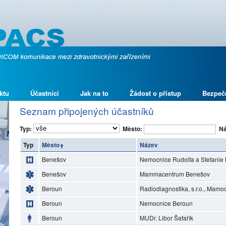
ktu
Účastníci
Jak na to
Žádost o přístup
Bezpeč
Seznam připojených účastníků
Typ:
Město:
Ná
Typ
Město
Název
Benešov
Nemocnice Rudolfa a Stefanie 
Benešov
Mammacentrum Benešov
Beroun
Radiodiagnostika, s.r.o., Mam
Beroun
Nemocnice Beroun
Beroun
MUDr. Libor Šafařík