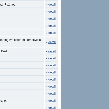
ava -Ružinov
»
detail
»
detail
»
detail
»
detail
»
detail
eeningové centrum - pracoviště
»
detail
v Brně
»
detail
»
detail
»
detail
»
detail
»
detail
»
detail
»
detail
.r.o.
»
detail
»
detail