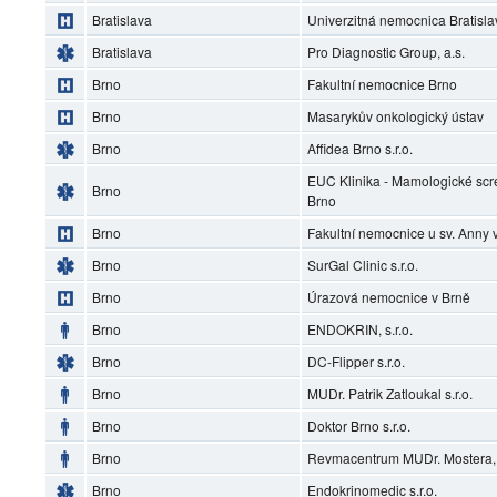
Bratislava
Univerzitná nemocnica Bratisl
Bratislava
Pro Diagnostic Group, a.s.
Brno
Fakultní nemocnice Brno
Brno
Masarykův onkologický ústav
Brno
Affidea Brno s.r.o.
EUC Klinika - Mamologické scr
Brno
Brno
Brno
Fakultní nemocnice u sv. Anny 
Brno
SurGal Clinic s.r.o.
Brno
Úrazová nemocnice v Brně
Brno
ENDOKRIN, s.r.o.
Brno
DC-Flipper s.r.o.
Brno
MUDr. Patrik Zatloukal s.r.o.
Brno
Doktor Brno s.r.o.
Brno
Revmacentrum MUDr. Mostera, s
Brno
Endokrinomedic s.r.o.