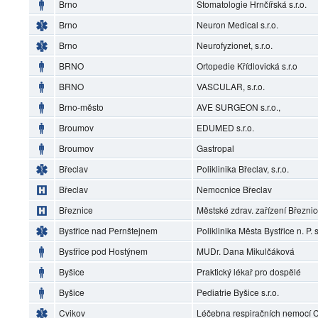
Brno
Stomatologie Hrnčířská s.r.o.
Brno
Neuron Medical s.r.o.
Brno
Neurofyzionet, s.r.o.
BRNO
Ortopedie Křídlovická s.r.o
BRNO
VASCULAR, s.r.o.
Brno-město
AVE SURGEON s.r.o.,
Broumov
EDUMED s.r.o.
Broumov
Gastropal
Břeclav
Poliklinika Břeclav, s.r.o.
Břeclav
Nemocnice Břeclav
Březnice
Městské zdrav. zařízení Březni
Bystřice nad Pernštejnem
Poliklinika Města Bystřice n. P. s
Bystřice pod Hostýnem
MUDr. Dana Mikulčáková
Byšice
Praktický lékař pro dospělé
Byšice
Pediatrie Byšice s.r.o.
Cvikov
Léčebna respiračních nemocí Cv