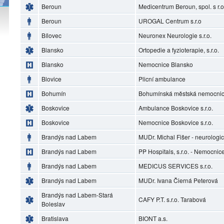
Beroun
Medicentrum Beroun, spol. s r.o
Beroun
UROGAL Centrum s.r.o
Bílovec
Neuronex Neurologie s.r.o.
Blansko
Ortopedie a fyzioterapie, s.r.o.
Blansko
Nemocnice Blansko
Blovice
Plicní ambulance
Bohumín
Bohumínská městská nemocnice
Boskovice
Ambulance Boskovice s.r.o.
Boskovice
Nemocnice Boskovice s.r.o.
Brandýs nad Labem
MUDr. Michal Fišer - neurolog
Brandýs nad Labem
PP Hospitals, s.r.o. - Nemocni
Brandýs nad Labem
MEDICUS SERVICES s.r.o.
Brandýs nad Labem
MUDr. Ivana Čierná Peterová
Brandýs nad Labem-Stará
CAFY P.T. s.r.o. Tarabová
Boleslav
Bratislava
BIONT a.s.