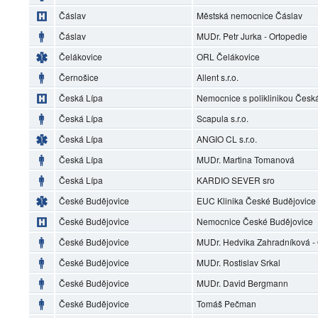
Čáslav
Městská nemocnice Čáslav
Čáslav
MUDr. Petr Jurka - Ortopedie
Čelákovice
ORL Čelákovice
Černošice
Allent s.r.o.
Česká Lípa
Nemocnice s poliklinikou Česká 
Česká Lípa
Scapula s.r.o.
Česká Lípa
ANGIO CL s.r.o.
Česká Lípa
MUDr. Martina Tomanová
Česká Lípa
KARDIO SEVER sro
České Budějovice
EUC Klinika České Budějovice
České Budějovice
Nemocnice České Budějovice
České Budějovice
MUDr. Hedvika Zahradníková 
České Budějovice
MUDr. Rostislav Srkal
České Budějovice
MUDr. David Bergmann
České Budějovice
Tomáš Pečman