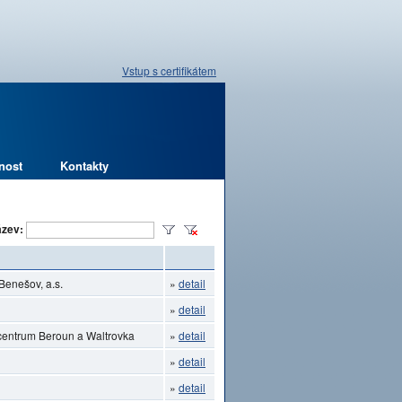
Vstup s certifikátem
nost
Kontakty
zev:
Benešov, a.s.
»
detail
»
detail
ocentrum Beroun a Waltrovka
»
detail
»
detail
»
detail