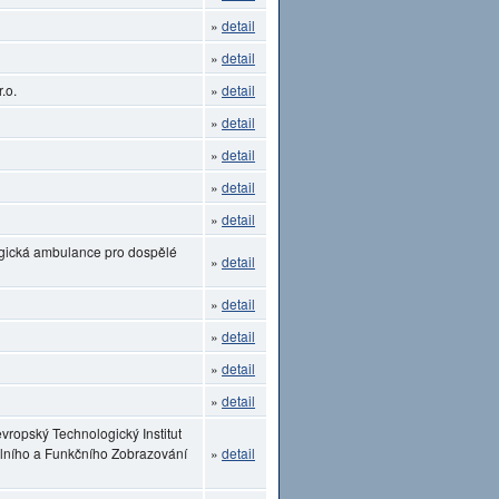
»
detail
»
detail
.o.
»
detail
»
detail
»
detail
»
detail
»
detail
ogická ambulance pro dospělé
»
detail
»
detail
»
detail
»
detail
»
detail
vropský Technologický Institut
lního a Funkčního Zobrazování
»
detail