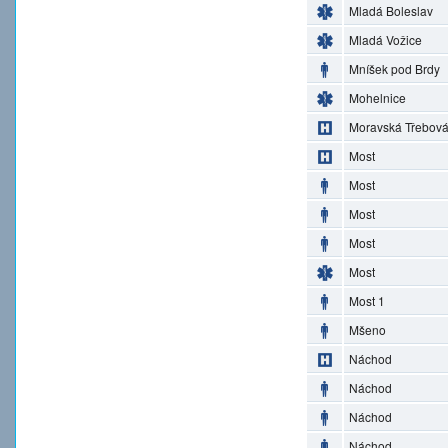
Mladá Boleslav
Mladá Vožice
Mníšek pod Brdy
Mohelnice
Moravská Třebov
Most
Most
Most
Most
Most
Most 1
Mšeno
Náchod
Náchod
Náchod
Náchod