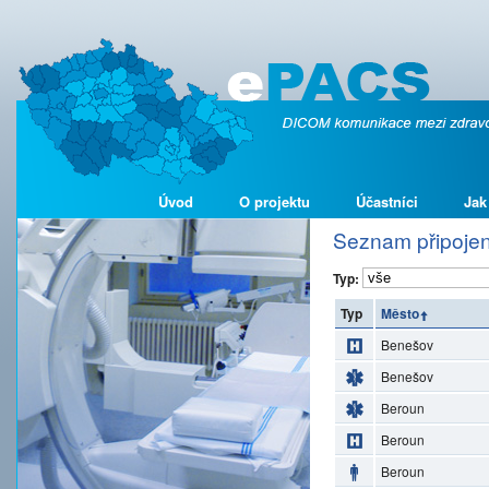
Úvod
O projektu
Účastníci
Jak
Seznam připojen
Typ:
Typ
Město
Benešov
Benešov
Beroun
Beroun
Beroun