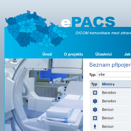
Úvod
O projektu
Účastníci
Jak
Seznam připojen
Typ:
Typ
Město
Benešov
Benešov
Beroun
Beroun
Beroun