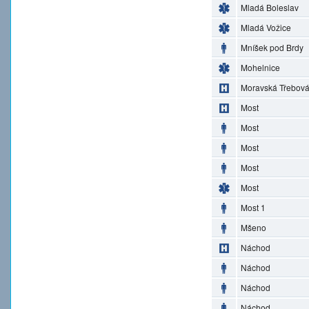
Mladá Boleslav
Mladá Vožice
Mníšek pod Brdy
Mohelnice
Moravská Třebov
Most
Most
Most
Most
Most
Most 1
Mšeno
Náchod
Náchod
Náchod
Náchod