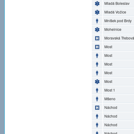
Mladá Boleslav
Mladá Vožice
Mníšek pod Brdy
Mohelnice
Moravská Třebov
Most
Most
Most
Most
Most
Most 1
Mšeno
Náchod
Náchod
Náchod
Náchod