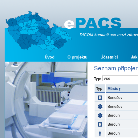
Úvod
O projektu
Účastníci
Jak
Seznam připojen
Typ:
Typ
Město
Benešov
Benešov
Beroun
Beroun
Beroun