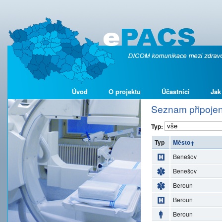
Úvod
O projektu
Účastníci
Jak
Seznam připojen
Typ:
Typ
Město
Benešov
Benešov
Beroun
Beroun
Beroun