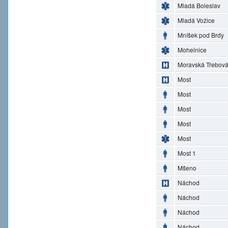
Mladá Boleslav
Mladá Vožice
Mníšek pod Brdy
Mohelnice
Moravská Třebov
Most
Most
Most
Most
Most
Most 1
Mšeno
Náchod
Náchod
Náchod
Náchod