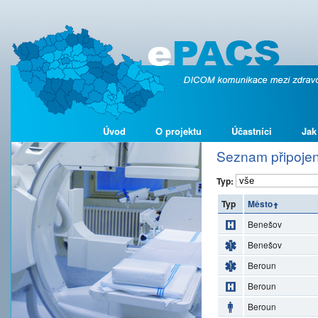
Úvod
O projektu
Účastníci
Jak
Seznam připojen
Typ:
Typ
Město
Benešov
Benešov
Beroun
Beroun
Beroun