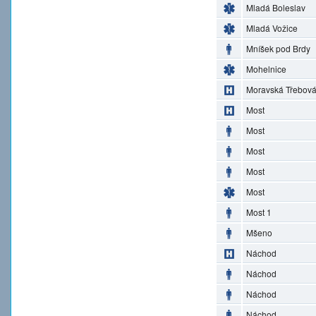
Mladá Boleslav
Mladá Vožice
Mníšek pod Brdy
Mohelnice
Moravská Třebov
Most
Most
Most
Most
Most
Most 1
Mšeno
Náchod
Náchod
Náchod
Náchod