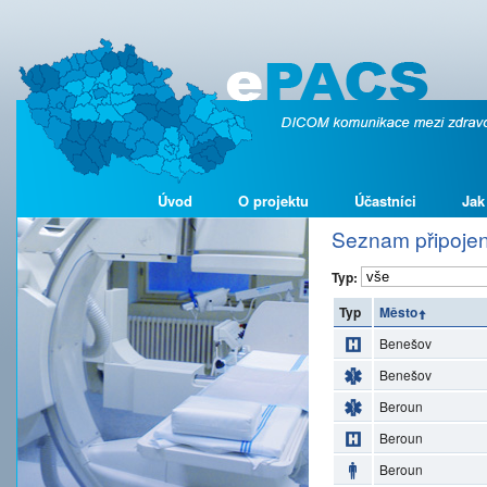
Úvod
O projektu
Účastníci
Jak
Seznam připojen
Typ:
Typ
Město
Benešov
Benešov
Beroun
Beroun
Beroun