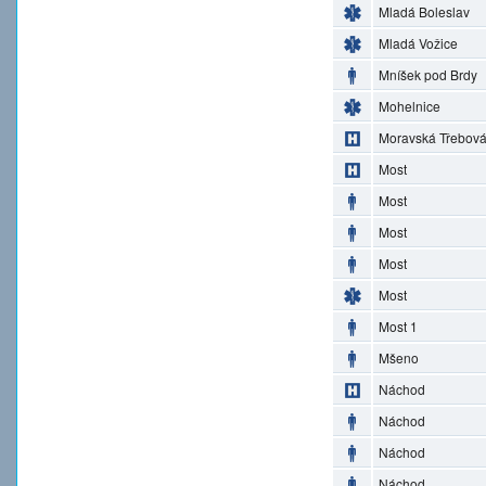
Mladá Boleslav
Mladá Vožice
Mníšek pod Brdy
Mohelnice
Moravská Třebov
Most
Most
Most
Most
Most
Most 1
Mšeno
Náchod
Náchod
Náchod
Náchod