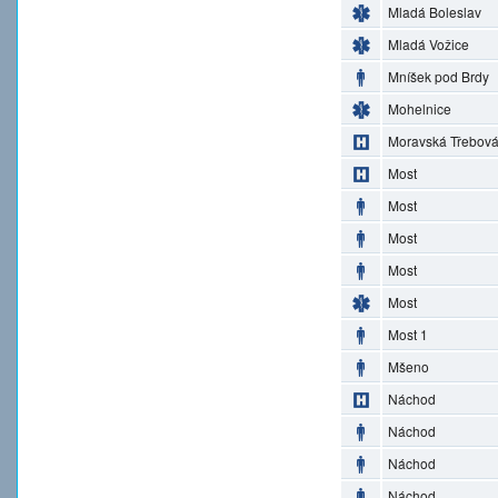
Mladá Boleslav
Mladá Vožice
Mníšek pod Brdy
Mohelnice
Moravská Třebov
Most
Most
Most
Most
Most
Most 1
Mšeno
Náchod
Náchod
Náchod
Náchod