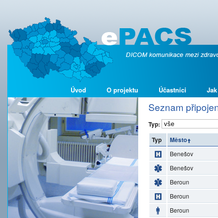
Úvod
O projektu
Účastníci
Jak
Seznam připojen
Typ:
Typ
Město
Benešov
Benešov
Beroun
Beroun
Beroun