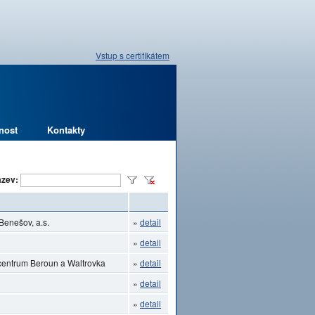
Vstup s certifikátem
nost
Kontakty
zev:
Benešov, a.s.
»
detail
»
detail
ocentrum Beroun a Waltrovka
»
detail
»
detail
»
detail