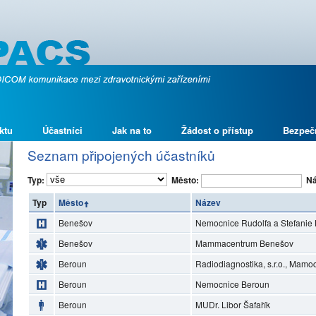
ktu
Účastníci
Jak na to
Žádost o přístup
Bezpeč
Seznam připojených účastníků
Typ:
Město:
Ná
Typ
Město
Název
Benešov
Nemocnice Rudolfa a Stefanie 
Benešov
Mammacentrum Benešov
Beroun
Radiodiagnostika, s.r.o., Mam
Beroun
Nemocnice Beroun
Beroun
MUDr. Libor Šafařík