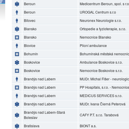
Beroun
Medicentrum Beroun, spol. s r.o
Beroun
UROGAL Centrum s.r.o
Bílovec
Neuronex Neurologie s.r.o.
Blansko
Ortopedie a fyzioterapie, s.r.o.
Blansko
Nemocnice Blansko
Blovice
Plicní ambulance
Bohumín
Bohumínská městská nemocnice
Boskovice
Ambulance Boskovice s.r.o.
Boskovice
Nemocnice Boskovice s.r.o.
Brandýs nad Labem
MUDr. Michal Fišer - neurolog
Brandýs nad Labem
PP Hospitals, s.r.o. - Nemocni
Brandýs nad Labem
MEDICUS SERVICES s.r.o.
Brandýs nad Labem
MUDr. Ivana Čierná Peterová
Brandýs nad Labem-Stará
CAFY P.T. s.r.o. Tarabová
Boleslav
Bratislava
BIONT a.s.