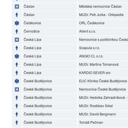
Čáslav
Městská nemocnice Čáslav
Čáslav
MUDr. Petr Jurka - Ortopedie
Čelákovice
ORL Čelákovice
Černošice
Allent s.r.o.
Česká Lípa
Nemocnice s poliklinikou Česká 
Česká Lípa
Scapula s.r.o.
Česká Lípa
ANGIO CL s.r.o.
Česká Lípa
MUDr. Martina Tomanová
Česká Lípa
KARDIO SEVER sro
České Budějovice
EUC Klinika České Budějovice
České Budějovice
Nemocnice České Budějovice
České Budějovice
MUDr. Hedvika Zahradníková 
České Budějovice
MUDr. Rostislav Srkal
České Budějovice
MUDr. David Bergmann
České Budějovice
Tomáš Pečman