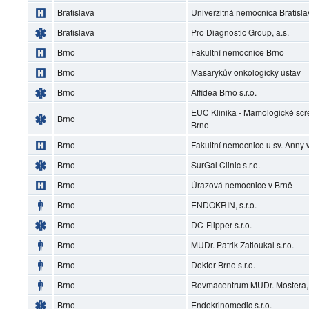
Bratislava
Univerzitná nemocnica Bratisl
Bratislava
Pro Diagnostic Group, a.s.
Brno
Fakultní nemocnice Brno
Brno
Masarykův onkologický ústav
Brno
Affidea Brno s.r.o.
EUC Klinika - Mamologické scr
Brno
Brno
Brno
Fakultní nemocnice u sv. Anny 
Brno
SurGal Clinic s.r.o.
Brno
Úrazová nemocnice v Brně
Brno
ENDOKRIN, s.r.o.
Brno
DC-Flipper s.r.o.
Brno
MUDr. Patrik Zatloukal s.r.o.
Brno
Doktor Brno s.r.o.
Brno
Revmacentrum MUDr. Mostera, s
Brno
Endokrinomedic s.r.o.