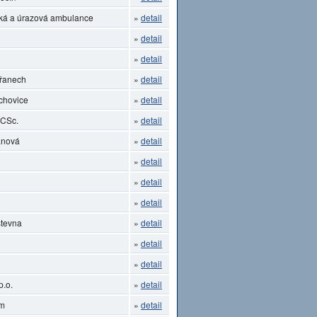
ká a úrazová ambulance
»
detail
»
detail
»
detail
břanech
»
detail
chovice
»
detail
 CSc.
»
detail
anová
»
detail
»
detail
»
detail
»
detail
stevna
»
detail
»
detail
»
detail
p.o.
»
detail
um
»
detail