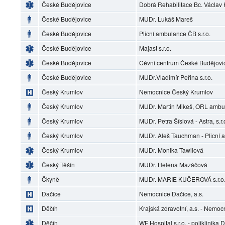
České Budějovice
Dobrá Rehabilitace Bc. Václav
České Budějovice
MUDr. Lukáš Mareš
České Budějovice
Plicní ambulance ČB s.r.o.
České Budějovice
Majast s.r.o.
České Budějovice
Cévní centrum České Budějovi
České Budějovice
MUDr.Vladimír Peřina s.r.o.
Český Krumlov
Nemocnice Český Krumlov
Český Krumlov
MUDr. Martin Mikeš, ORL ambu
Český Krumlov
MUDr. Petra Šíslová - Astra, s.r.
Český Krumlov
MUDr. Aleš Tauchman - Plicní
Český Krumlov
MUDr. Monika Tawilová
Český Těšín
MUDr. Helena Mazáčová
Čkyně
MUDr. MARIE KUČEROVÁ s.r.o.
Dačice
Nemocnice Dačice, a.s.
Děčín
Krajská zdravotní, a.s. - Nemoc
Děčín
WF Hospital s.r.o. - poliklinika 