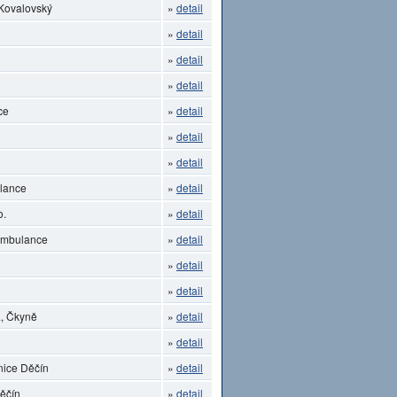
 Kovalovský
»
detail
»
detail
»
detail
»
detail
ce
»
detail
»
detail
»
detail
lance
»
detail
o.
»
detail
 ambulance
»
detail
»
detail
»
detail
, Čkyně
»
detail
»
detail
nice Děčín
»
detail
Děčín
»
detail