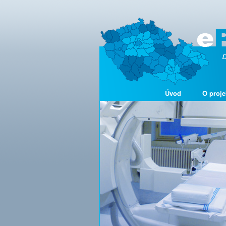
Úvod
O proje