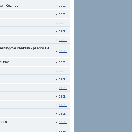
ava -Ružinov
»
detail
»
detail
»
detail
»
detail
»
detail
eeningové centrum - pracoviště
»
detail
v Brně
»
detail
»
detail
»
detail
»
detail
»
detail
»
detail
»
detail
.r.o.
»
detail
»
detail