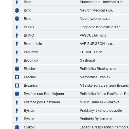
Brno
Stomatologie Hrnčířská s.r.o.
Brno
Neuron Medical s.r.o.
Brno
Neurofyzionet, s.r.o.
BRNO
Ortopedie Křídlovická s.r.o
BRNO
VASCULAR, s.r.o.
Brno-město
AVE SURGEON s.r.o.,
Broumov
EDUMED s.r.o.
Broumov
Gastropal
Břeclav
Poliklinika Břeclav, s.r.o.
Břeclav
Nemocnice Břeclav
Březnice
Městské zdrav. zařízení Březni
Bystřice nad Pernštejnem
Poliklinika Města Bystřice n. P. s
Bystřice pod Hostýnem
MUDr. Dana Mikulčáková
Byšice
Praktický lékař pro dospělé
Byšice
Pediatrie Byšice s.r.o.
Cvikov
Léčebna respiračních nemocí Cv