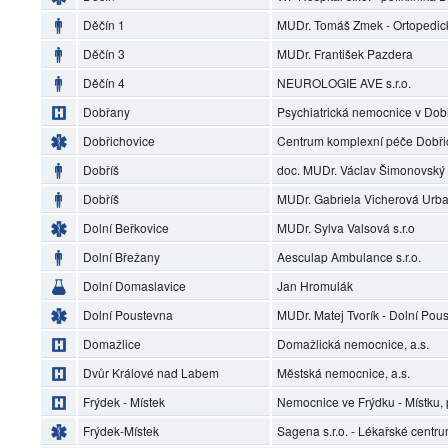
Děčín 1
MUDr. Tomáš Zmek - Ortopedic
Děčín 3
MUDr. František Pazdera
Děčín 4
NEUROLOGIE AVE s.r.o.
Dobřany
Psychiatrická nemocnice v Do
Dobřichovice
Centrum komplexní péče Dobři
Dobříš
doc. MUDr. Václav Šimonovský
Dobříš
MUDr. Gabriela Vicherová Urb
Dolní Beřkovice
MUDr. Sylva Valsová s.r.o
Dolní Břežany
Aesculap Ambulance s.r.o.
Dolní Domaslavice
Jan Hromulák
Dolní Poustevna
MUDr. Matej Tvorík - Dolní Pou
Domažlice
Domažlická nemocnice, a.s.
Dvůr Králové nad Labem
Městská nemocnice, a.s.
Frýdek - Místek
Nemocnice ve Frýdku - Místku, 
Frýdek-Místek
Sagena s.r.o. - Lékařské centr