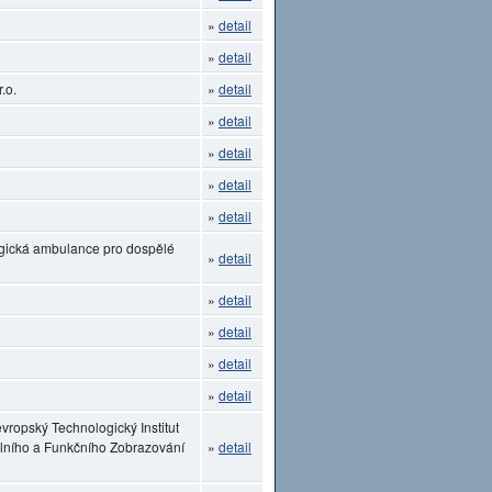
»
detail
»
detail
.o.
»
detail
»
detail
»
detail
»
detail
»
detail
ogická ambulance pro dospělé
»
detail
»
detail
»
detail
»
detail
»
detail
vropský Technologický Institut
lního a Funkčního Zobrazování
»
detail