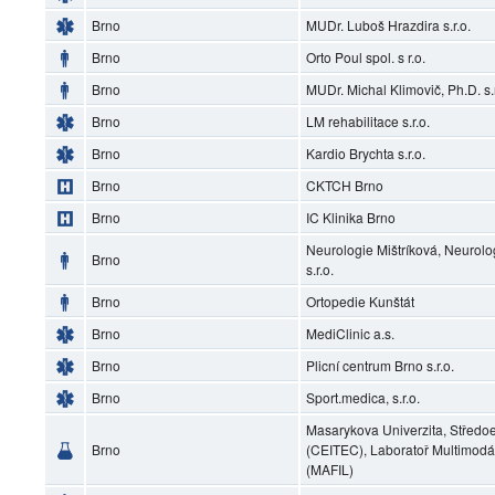
Brno
MUDr. Luboš Hrazdira s.r.o.
Brno
Orto Poul spol. s r.o.
Brno
MUDr. Michal Klimovič, Ph.D. s.r
Brno
LM rehabilitace s.r.o.
Brno
Kardio Brychta s.r.o.
Brno
CKTCH Brno
Brno
IC Klinika Brno
Neurologie Mištríková, Neurol
Brno
s.r.o.
Brno
Ortopedie Kunštát
Brno
MediClinic a.s.
Brno
Plicní centrum Brno s.r.o.
Brno
Sport.medica, s.r.o.
Masarykova Univerzita, Středoe
Brno
(CEITEC), Laboratoř Multimodá
(MAFIL)