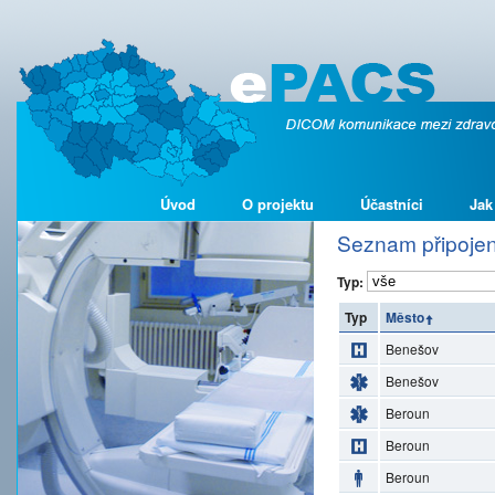
Úvod
O projektu
Účastníci
Jak
Seznam připojen
Typ:
Typ
Město
Benešov
Benešov
Beroun
Beroun
Beroun