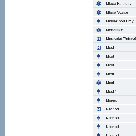
Mladá Boleslav
Mladá Vožice
Mníšek pod Brdy
Mohelnice
Moravská Třebov
Most
Most
Most
Most
Most
Most 1
Mšeno
Náchod
Náchod
Náchod
Náchod