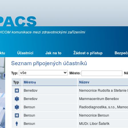
ktu
Účastníci
Jak na to
Žádost o přístup
Bezpeč
Seznam připojených účastníků
Typ:
Město:
Ná
Typ
Město
Název
Benešov
Nemocnice Rudolfa a Stefanie 
Benešov
Mammacentrum Benešov
Beroun
Radiodiagnostika, s.r.o., Mam
Beroun
Nemocnice Beroun
Beroun
MUDr. Libor Šafařík