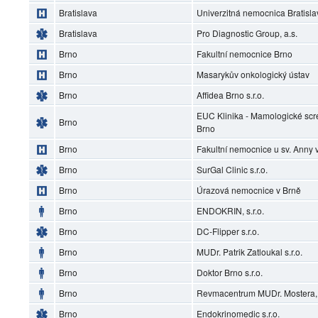
Bratislava
Univerzitná nemocnica Bratisl
Bratislava
Pro Diagnostic Group, a.s.
Brno
Fakultní nemocnice Brno
Brno
Masarykův onkologický ústav
Brno
Affidea Brno s.r.o.
EUC Klinika - Mamologické scr
Brno
Brno
Brno
Fakultní nemocnice u sv. Anny 
Brno
SurGal Clinic s.r.o.
Brno
Úrazová nemocnice v Brně
Brno
ENDOKRIN, s.r.o.
Brno
DC-Flipper s.r.o.
Brno
MUDr. Patrik Zatloukal s.r.o.
Brno
Doktor Brno s.r.o.
Brno
Revmacentrum MUDr. Mostera, s
Brno
Endokrinomedic s.r.o.