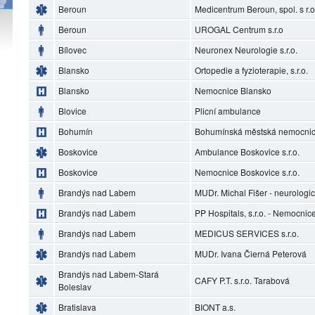
Beroun
Medicentrum Beroun, spol. s r.o
Beroun
UROGAL Centrum s.r.o
Bílovec
Neuronex Neurologie s.r.o.
Blansko
Ortopedie a fyzioterapie, s.r.o.
Blansko
Nemocnice Blansko
Blovice
Plicní ambulance
Bohumín
Bohumínská městská nemocnice
Boskovice
Ambulance Boskovice s.r.o.
Boskovice
Nemocnice Boskovice s.r.o.
Brandýs nad Labem
MUDr. Michal Fišer - neurolog
Brandýs nad Labem
PP Hospitals, s.r.o. - Nemocni
Brandýs nad Labem
MEDICUS SERVICES s.r.o.
Brandýs nad Labem
MUDr. Ivana Čierná Peterová
Brandýs nad Labem-Stará
CAFY P.T. s.r.o. Tarabová
Boleslav
Bratislava
BIONT a.s.