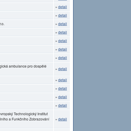
»
detail
»
detail
.o.
»
detail
»
detail
»
detail
»
detail
»
detail
ogická ambulance pro dospělé
»
detail
»
detail
»
detail
»
detail
»
detail
vropský Technologický Institut
lního a Funkčního Zobrazování
»
detail