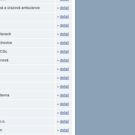
ká a úrazová ambulance
»
detail
»
detail
»
detail
břanech
»
detail
chovice
»
detail
 CSc.
»
detail
anová
»
detail
»
detail
»
detail
»
detail
stevna
»
detail
»
detail
»
detail
p.o.
»
detail
um
»
detail