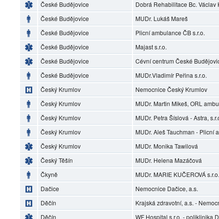
České Budějovice
Dobrá Rehabilitace Bc. Václav
České Budějovice
MUDr. Lukáš Mareš
České Budějovice
Plicní ambulance ČB s.r.o.
České Budějovice
Majast s.r.o.
České Budějovice
Cévní centrum České Budějovi
České Budějovice
MUDr.Vladimír Peřina s.r.o.
Český Krumlov
Nemocnice Český Krumlov
Český Krumlov
MUDr. Martin Mikeš, ORL ambu
Český Krumlov
MUDr. Petra Šíslová - Astra, s.r.
Český Krumlov
MUDr. Aleš Tauchman - Plicní
Český Krumlov
MUDr. Monika Tawilová
Český Těšín
MUDr. Helena Mazáčová
Čkyně
MUDr. MARIE KUČEROVÁ s.r.o.
Dačice
Nemocnice Dačice, a.s.
Děčín
Krajská zdravotní, a.s. - Nemoc
Děčín
WF Hospital s.r.o. - poliklinika 