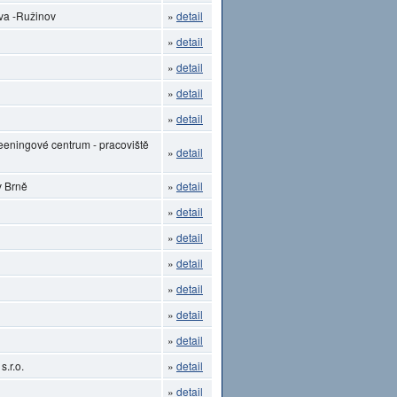
ava -Ružinov
»
detail
»
detail
»
detail
»
detail
»
detail
eeningové centrum - pracoviště
»
detail
v Brně
»
detail
»
detail
»
detail
»
detail
»
detail
»
detail
»
detail
.r.o.
»
detail
»
detail