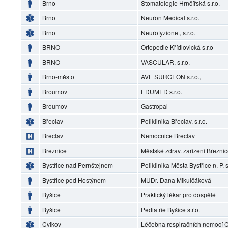
Brno
Stomatologie Hrnčířská s.r.o.
Brno
Neuron Medical s.r.o.
Brno
Neurofyzionet, s.r.o.
BRNO
Ortopedie Křídlovická s.r.o
BRNO
VASCULAR, s.r.o.
Brno-město
AVE SURGEON s.r.o.,
Broumov
EDUMED s.r.o.
Broumov
Gastropal
Břeclav
Poliklinika Břeclav, s.r.o.
Břeclav
Nemocnice Břeclav
Březnice
Městské zdrav. zařízení Březni
Bystřice nad Pernštejnem
Poliklinika Města Bystřice n. P. s
Bystřice pod Hostýnem
MUDr. Dana Mikulčáková
Byšice
Praktický lékař pro dospělé
Byšice
Pediatrie Byšice s.r.o.
Cvikov
Léčebna respiračních nemocí Cv