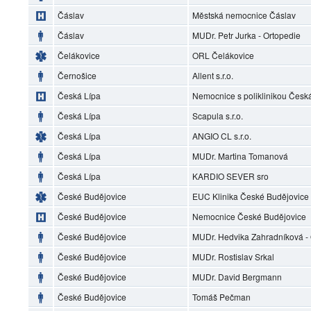
Čáslav
Městská nemocnice Čáslav
Čáslav
MUDr. Petr Jurka - Ortopedie
Čelákovice
ORL Čelákovice
Černošice
Allent s.r.o.
Česká Lípa
Nemocnice s poliklinikou Česká 
Česká Lípa
Scapula s.r.o.
Česká Lípa
ANGIO CL s.r.o.
Česká Lípa
MUDr. Martina Tomanová
Česká Lípa
KARDIO SEVER sro
České Budějovice
EUC Klinika České Budějovice
České Budějovice
Nemocnice České Budějovice
České Budějovice
MUDr. Hedvika Zahradníková 
České Budějovice
MUDr. Rostislav Srkal
České Budějovice
MUDr. David Bergmann
České Budějovice
Tomáš Pečman