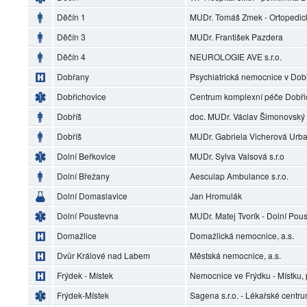
Děčín 1
MUDr. Tomáš Zmek - Ortopedic
Děčín 3
MUDr. František Pazdera
Děčín 4
NEUROLOGIE AVE s.r.o.
Dobřany
Psychiatrická nemocnice v Do
Dobřichovice
Centrum komplexní péče Dobři
Dobříš
doc. MUDr. Václav Šimonovský
Dobříš
MUDr. Gabriela Vicherová Urb
Dolní Beřkovice
MUDr. Sylva Valsová s.r.o
Dolní Břežany
Aesculap Ambulance s.r.o.
Dolní Domaslavice
Jan Hromulák
Dolní Poustevna
MUDr. Matej Tvorík - Dolní Pou
Domažlice
Domažlická nemocnice, a.s.
Dvůr Králové nad Labem
Městská nemocnice, a.s.
Frýdek - Místek
Nemocnice ve Frýdku - Místku, 
Frýdek-Místek
Sagena s.r.o. - Lékařské centr