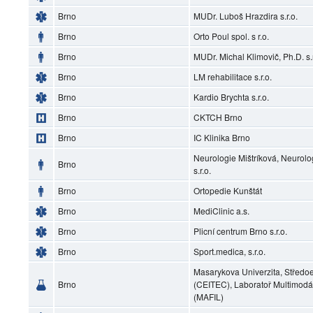
Brno
MUDr. Luboš Hrazdira s.r.o.
Brno
Orto Poul spol. s r.o.
Brno
MUDr. Michal Klimovič, Ph.D. s.r
Brno
LM rehabilitace s.r.o.
Brno
Kardio Brychta s.r.o.
Brno
CKTCH Brno
Brno
IC Klinika Brno
Neurologie Mištríková, Neurol
Brno
s.r.o.
Brno
Ortopedie Kunštát
Brno
MediClinic a.s.
Brno
Plicní centrum Brno s.r.o.
Brno
Sport.medica, s.r.o.
Masarykova Univerzita, Středoe
Brno
(CEITEC), Laboratoř Multimodá
(MAFIL)