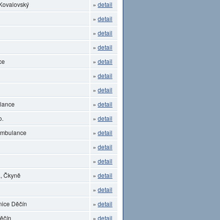
 Kovalovský
»
detail
»
detail
»
detail
»
detail
ce
»
detail
»
detail
»
detail
lance
»
detail
o.
»
detail
 ambulance
»
detail
»
detail
»
detail
, Čkyně
»
detail
»
detail
nice Děčín
»
detail
Děčín
»
detail