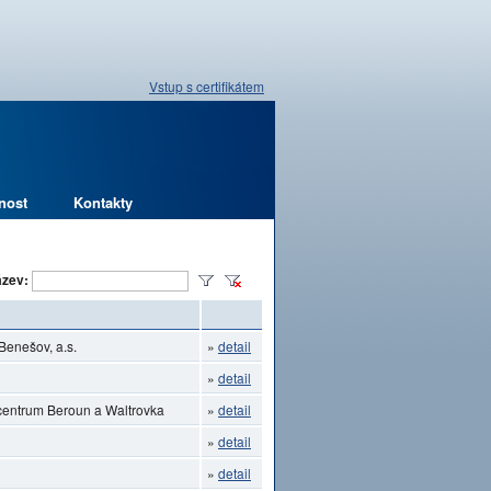
Vstup s certifikátem
nost
Kontakty
zev:
Benešov, a.s.
»
detail
»
detail
ocentrum Beroun a Waltrovka
»
detail
»
detail
»
detail