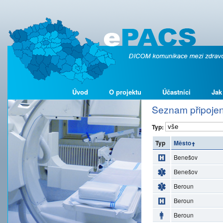
Úvod
O projektu
Účastníci
Jak
Seznam připojen
Typ:
Typ
Město
Benešov
Benešov
Beroun
Beroun
Beroun