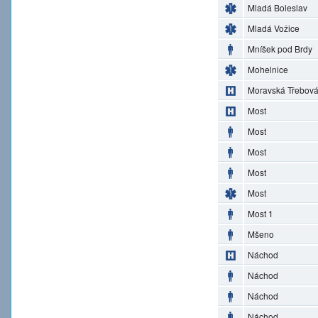
Mladá Boleslav
Mladá Vožice
Mníšek pod Brdy
Mohelnice
Moravská Třebov
Most
Most
Most
Most
Most
Most 1
Mšeno
Náchod
Náchod
Náchod
Náchod