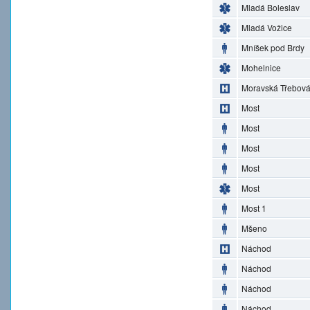
Mladá Boleslav
Mladá Vožice
Mníšek pod Brdy
Mohelnice
Moravská Třebov
Most
Most
Most
Most
Most
Most 1
Mšeno
Náchod
Náchod
Náchod
Náchod