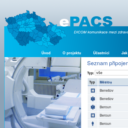
Úvod
O projektu
Účastníci
Jak
Seznam připojen
Typ:
Typ
Město
Benešov
Benešov
Beroun
Beroun
Beroun