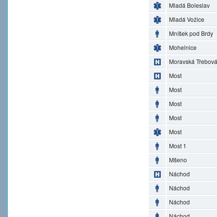
Mladá Boleslav
Mladá Vožice
Mníšek pod Brdy
Mohelnice
Moravská Třebov
Most
Most
Most
Most
Most
Most 1
Mšeno
Náchod
Náchod
Náchod
Náchod