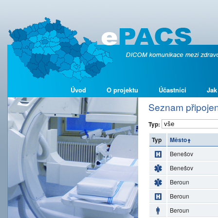
Úvod
O projektu
Účastníci
Jak
Seznam připojen
Typ:
Typ
Město
Benešov
Benešov
Beroun
Beroun
Beroun