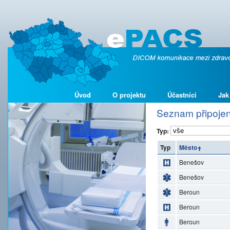
Úvod
O projektu
Účastníci
Jak
Seznam připojen
Typ:
Typ
Město
Benešov
Benešov
Beroun
Beroun
Beroun