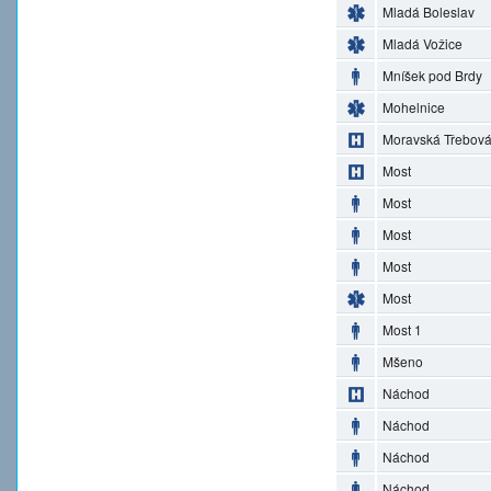
Mladá Boleslav
Mladá Vožice
Mníšek pod Brdy
Mohelnice
Moravská Třebov
Most
Most
Most
Most
Most
Most 1
Mšeno
Náchod
Náchod
Náchod
Náchod