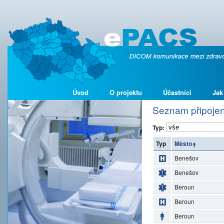
Úvod
O projektu
Účastníci
Jak
Seznam připojen
Typ:
Typ
Město
Benešov
Benešov
Beroun
Beroun
Beroun