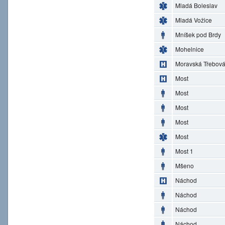
Mladá Boleslav
Mladá Vožice
Mníšek pod Brdy
Mohelnice
Moravská Třebov
Most
Most
Most
Most
Most
Most 1
Mšeno
Náchod
Náchod
Náchod
Náchod