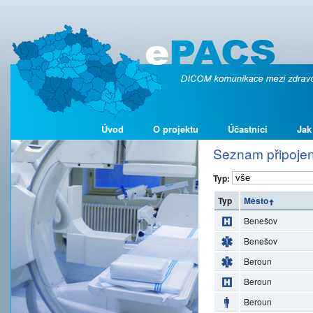
Úvod
O projektu
Účastníci
Jak
Seznam připojen
Typ:
Typ
Město
Benešov
Benešov
Beroun
Beroun
Beroun