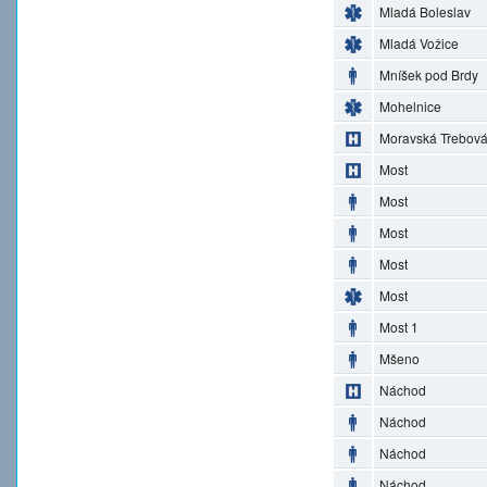
Mladá Boleslav
Mladá Vožice
Mníšek pod Brdy
Mohelnice
Moravská Třebov
Most
Most
Most
Most
Most
Most 1
Mšeno
Náchod
Náchod
Náchod
Náchod