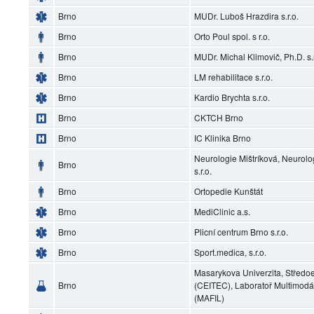
Brno
MUDr. Luboš Hrazdira s.r.o.
Brno
Orto Poul spol. s r.o.
Brno
MUDr. Michal Klimovič, Ph.D. s.r
Brno
LM rehabilitace s.r.o.
Brno
Kardio Brychta s.r.o.
Brno
CKTCH Brno
Brno
IC Klinika Brno
Neurologie Mištríková, Neurol
Brno
s.r.o.
Brno
Ortopedie Kunštát
Brno
MediClinic a.s.
Brno
Plicní centrum Brno s.r.o.
Brno
Sport.medica, s.r.o.
Masarykova Univerzita, Středoe
Brno
(CEITEC), Laboratoř Multimodá
(MAFIL)