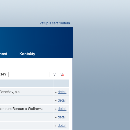
Vstup s certifikátem
nost
Kontakty
zev:
Benešov, a.s.
»
detail
»
detail
ocentrum Beroun a Waltrovka
»
detail
»
detail
»
detail