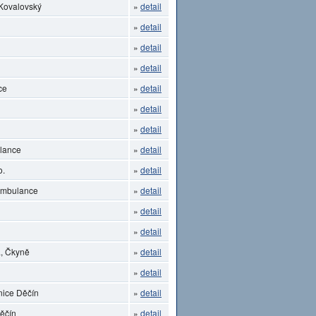
 Kovalovský
»
detail
»
detail
»
detail
»
detail
ce
»
detail
»
detail
»
detail
lance
»
detail
o.
»
detail
 ambulance
»
detail
»
detail
»
detail
, Čkyně
»
detail
»
detail
nice Děčín
»
detail
Děčín
»
detail