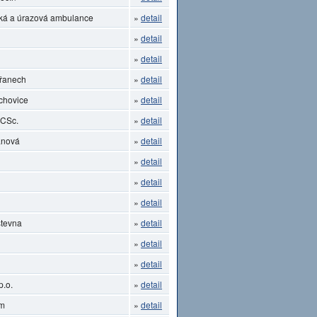
ká a úrazová ambulance
»
detail
»
detail
»
detail
břanech
»
detail
chovice
»
detail
 CSc.
»
detail
anová
»
detail
»
detail
»
detail
»
detail
stevna
»
detail
»
detail
»
detail
p.o.
»
detail
um
»
detail