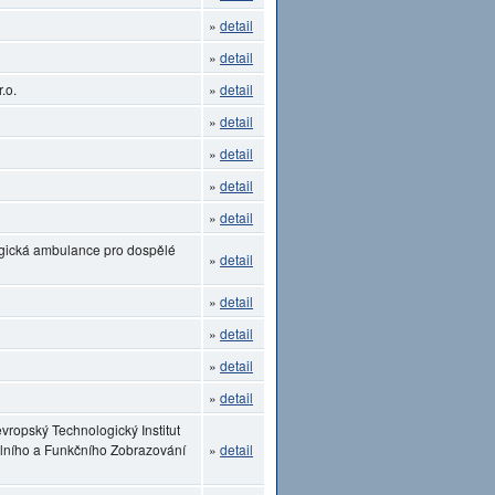
»
detail
»
detail
.o.
»
detail
»
detail
»
detail
»
detail
»
detail
ogická ambulance pro dospělé
»
detail
»
detail
»
detail
»
detail
»
detail
vropský Technologický Institut
lního a Funkčního Zobrazování
»
detail