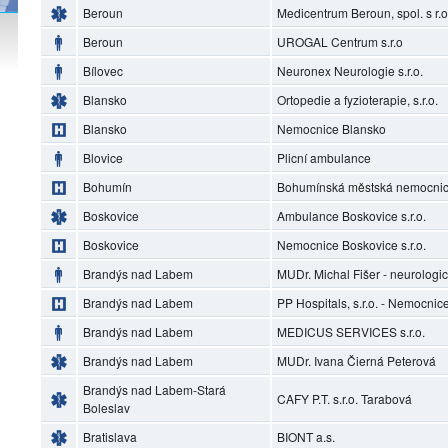
Beroun
Medicentrum Beroun, spol. s r.o
Beroun
UROGAL Centrum s.r.o
Bílovec
Neuronex Neurologie s.r.o.
Blansko
Ortopedie a fyzioterapie, s.r.o.
Blansko
Nemocnice Blansko
Blovice
Plicní ambulance
Bohumín
Bohumínská městská nemocnice
Boskovice
Ambulance Boskovice s.r.o.
Boskovice
Nemocnice Boskovice s.r.o.
Brandýs nad Labem
MUDr. Michal Fišer - neurolog
Brandýs nad Labem
PP Hospitals, s.r.o. - Nemocni
Brandýs nad Labem
MEDICUS SERVICES s.r.o.
Brandýs nad Labem
MUDr. Ivana Čierná Peterová
Brandýs nad Labem-Stará
CAFY P.T. s.r.o. Tarabová
Boleslav
Bratislava
BIONT a.s.