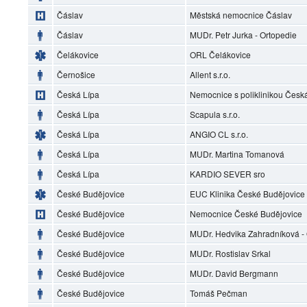
Čáslav
Městská nemocnice Čáslav
Čáslav
MUDr. Petr Jurka - Ortopedie
Čelákovice
ORL Čelákovice
Černošice
Allent s.r.o.
Česká Lípa
Nemocnice s poliklinikou Česká 
Česká Lípa
Scapula s.r.o.
Česká Lípa
ANGIO CL s.r.o.
Česká Lípa
MUDr. Martina Tomanová
Česká Lípa
KARDIO SEVER sro
České Budějovice
EUC Klinika České Budějovice
České Budějovice
Nemocnice České Budějovice
České Budějovice
MUDr. Hedvika Zahradníková 
České Budějovice
MUDr. Rostislav Srkal
České Budějovice
MUDr. David Bergmann
České Budějovice
Tomáš Pečman