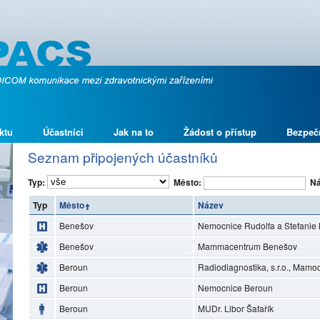
ktu
Účastníci
Jak na to
Žádost o přístup
Bezpeč
Seznam připojených účastníků
Typ:
Město:
Ná
Typ
Město
Název
Benešov
Nemocnice Rudolfa a Stefanie 
Benešov
Mammacentrum Benešov
Beroun
Radiodiagnostika, s.r.o., Mam
Beroun
Nemocnice Beroun
Beroun
MUDr. Libor Šafařík