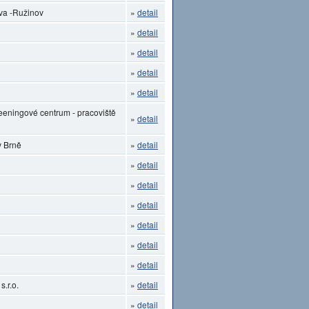
ava -Ružinov
»
detail
»
detail
»
detail
»
detail
»
detail
eeningové centrum - pracoviště
»
detail
v Brně
»
detail
»
detail
»
detail
»
detail
»
detail
»
detail
»
detail
.r.o.
»
detail
»
detail