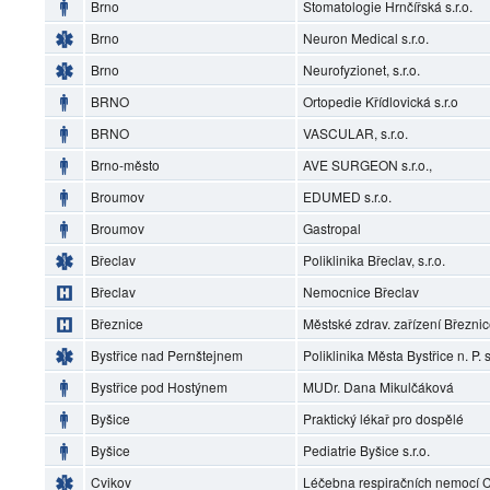
Brno
Stomatologie Hrnčířská s.r.o.
Brno
Neuron Medical s.r.o.
Brno
Neurofyzionet, s.r.o.
BRNO
Ortopedie Křídlovická s.r.o
BRNO
VASCULAR, s.r.o.
Brno-město
AVE SURGEON s.r.o.,
Broumov
EDUMED s.r.o.
Broumov
Gastropal
Břeclav
Poliklinika Břeclav, s.r.o.
Břeclav
Nemocnice Břeclav
Březnice
Městské zdrav. zařízení Březni
Bystřice nad Pernštejnem
Poliklinika Města Bystřice n. P. s
Bystřice pod Hostýnem
MUDr. Dana Mikulčáková
Byšice
Praktický lékař pro dospělé
Byšice
Pediatrie Byšice s.r.o.
Cvikov
Léčebna respiračních nemocí Cv