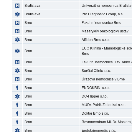
Bratislava
Univerzitná nemocnica Bratisl
Bratislava
Pro Diagnostic Group, a.s.
Brno
Fakultní nemocnice Brno
Brno
Masarykův onkologický ústav
Brno
Affidea Brno s.r.o.
EUC Klinika - Mamologické scr
Brno
Brno
Brno
Fakultní nemocnice u sv. Anny 
Brno
SurGal Clinic s.r.o.
Brno
Úrazová nemocnice v Brně
Brno
ENDOKRIN, s.r.o.
Brno
DC-Flipper s.r.o.
Brno
MUDr. Patrik Zatloukal s.r.o.
Brno
Doktor Brno s.r.o.
Brno
Revmacentrum MUDr. Mostera, s
Brno
Endokrinomedic s.r.o.