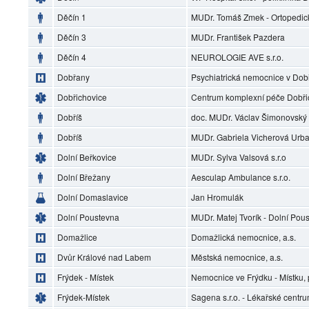
Děčín 1
MUDr. Tomáš Zmek - Ortopedic
Děčín 3
MUDr. František Pazdera
Děčín 4
NEUROLOGIE AVE s.r.o.
Dobřany
Psychiatrická nemocnice v Do
Dobřichovice
Centrum komplexní péče Dobři
Dobříš
doc. MUDr. Václav Šimonovský
Dobříš
MUDr. Gabriela Vicherová Urb
Dolní Beřkovice
MUDr. Sylva Valsová s.r.o
Dolní Břežany
Aesculap Ambulance s.r.o.
Dolní Domaslavice
Jan Hromulák
Dolní Poustevna
MUDr. Matej Tvorík - Dolní Pou
Domažlice
Domažlická nemocnice, a.s.
Dvůr Králové nad Labem
Městská nemocnice, a.s.
Frýdek - Místek
Nemocnice ve Frýdku - Místku, 
Frýdek-Místek
Sagena s.r.o. - Lékařské centr