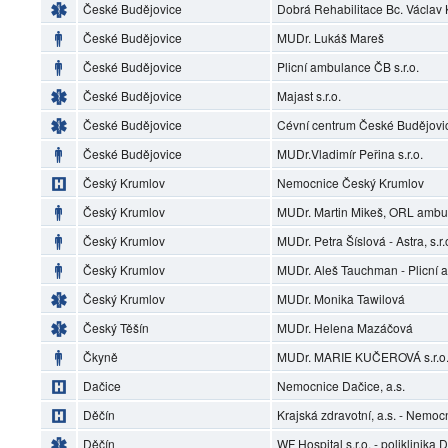
České Budějovice
Dobrá Rehabilitace Bc. Václav
České Budějovice
MUDr. Lukáš Mareš
České Budějovice
Plicní ambulance ČB s.r.o.
České Budějovice
Majast s.r.o.
České Budějovice
Cévní centrum České Budějovi
České Budějovice
MUDr.Vladimír Peřina s.r.o.
Český Krumlov
Nemocnice Český Krumlov
Český Krumlov
MUDr. Martin Mikeš, ORL ambu
Český Krumlov
MUDr. Petra Šíslová - Astra, s.r.
Český Krumlov
MUDr. Aleš Tauchman - Plicní
Český Krumlov
MUDr. Monika Tawilová
Český Těšín
MUDr. Helena Mazáčová
Čkyně
MUDr. MARIE KUČEROVÁ s.r.o.
Dačice
Nemocnice Dačice, a.s.
Děčín
Krajská zdravotní, a.s. - Nemoc
Děčín
WF Hospital s.r.o. - poliklinika 