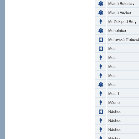
Mladá Boleslav
Mladá Vožice
Mníšek pod Brdy
Mohelnice
Moravská Třebov
Most
Most
Most
Most
Most
Most 1
Mšeno
Náchod
Náchod
Náchod
Náchod