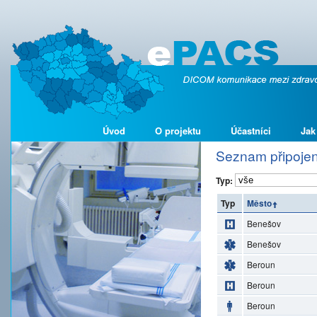
Úvod
O projektu
Účastníci
Jak
Seznam připojen
Typ:
Typ
Město
Benešov
Benešov
Beroun
Beroun
Beroun