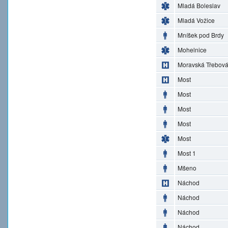
Mladá Boleslav
Mladá Vožice
Mníšek pod Brdy
Mohelnice
Moravská Třebov
Most
Most
Most
Most
Most
Most 1
Mšeno
Náchod
Náchod
Náchod
Náchod