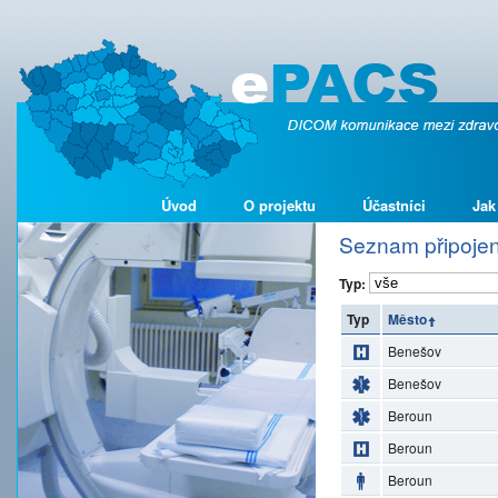
Úvod
O projektu
Účastníci
Jak
Seznam připojen
Typ:
Typ
Město
Benešov
Benešov
Beroun
Beroun
Beroun