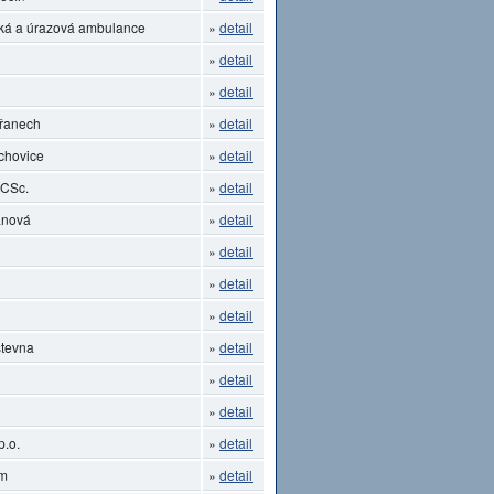
ká a úrazová ambulance
»
detail
»
detail
»
detail
břanech
»
detail
chovice
»
detail
 CSc.
»
detail
anová
»
detail
»
detail
»
detail
»
detail
stevna
»
detail
»
detail
»
detail
p.o.
»
detail
um
»
detail