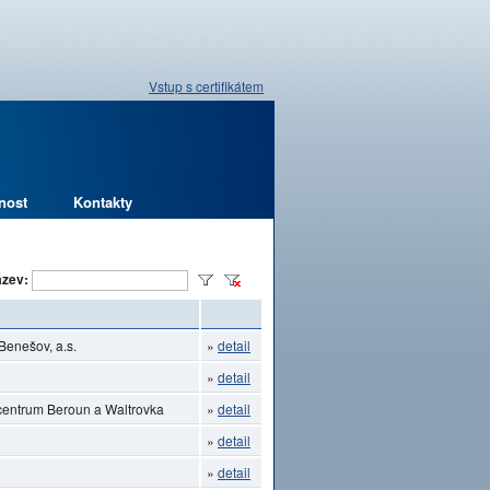
Vstup s certifikátem
nost
Kontakty
zev:
Benešov, a.s.
»
detail
»
detail
ocentrum Beroun a Waltrovka
»
detail
»
detail
»
detail