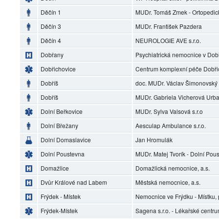
Děčín 1
MUDr. Tomáš Zmek - Ortopedic
Děčín 3
MUDr. František Pazdera
Děčín 4
NEUROLOGIE AVE s.r.o.
Dobřany
Psychiatrická nemocnice v Do
Dobřichovice
Centrum komplexní péče Dobři
Dobříš
doc. MUDr. Václav Šimonovský
Dobříš
MUDr. Gabriela Vicherová Urb
Dolní Beřkovice
MUDr. Sylva Valsová s.r.o
Dolní Břežany
Aesculap Ambulance s.r.o.
Dolní Domaslavice
Jan Hromulák
Dolní Poustevna
MUDr. Matej Tvorík - Dolní Pou
Domažlice
Domažlická nemocnice, a.s.
Dvůr Králové nad Labem
Městská nemocnice, a.s.
Frýdek - Místek
Nemocnice ve Frýdku - Místku, 
Frýdek-Místek
Sagena s.r.o. - Lékařské centr