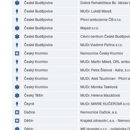
České Budějovice
Dobrá Rehabilitace Bc. Václav
České Budějovice
MUDr. Lukáš Mareš
České Budějovice
Plicní ambulance ČB s.r.o.
České Budějovice
Majast s.r.o.
České Budějovice
Cévní centrum České Budějovi
České Budějovice
MUDr.Vladimír Peřina s.r.o.
Český Krumlov
Nemocnice Český Krumlov
Český Krumlov
MUDr. Martin Mikeš, ORL ambu
Český Krumlov
MUDr. Petra Šíslová - Astra, s.r.
Český Krumlov
MUDr. Aleš Tauchman - Plicní
Český Krumlov
MUDr. Monika Tawilová
Český Těšín
MUDr. Helena Mazáčová
Čkyně
MUDr. MARIE KUČEROVÁ s.r.o.
Dačice
Nemocnice Dačice, a.s.
Děčín
Krajská zdravotní, a.s. - Nemoc
Děčín
WF Hospital s.r.o. - poliklinika 