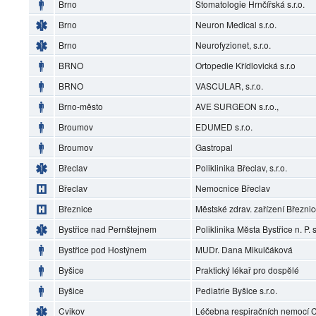
Brno
Stomatologie Hrnčířská s.r.o.
Brno
Neuron Medical s.r.o.
Brno
Neurofyzionet, s.r.o.
BRNO
Ortopedie Křídlovická s.r.o
BRNO
VASCULAR, s.r.o.
Brno-město
AVE SURGEON s.r.o.,
Broumov
EDUMED s.r.o.
Broumov
Gastropal
Břeclav
Poliklinika Břeclav, s.r.o.
Břeclav
Nemocnice Břeclav
Březnice
Městské zdrav. zařízení Březni
Bystřice nad Pernštejnem
Poliklinika Města Bystřice n. P. s
Bystřice pod Hostýnem
MUDr. Dana Mikulčáková
Byšice
Praktický lékař pro dospělé
Byšice
Pediatrie Byšice s.r.o.
Cvikov
Léčebna respiračních nemocí Cv