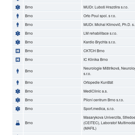
Brno
MUDr. Luboš Hrazdira s.r.o.
Brno
Orto Poul spol. s r.o.
Brno
MUDr. Michal Klimovič, Ph.D. s.r
Brno
LM rehabilitace s.r.o.
Brno
Kardio Brychta s.r.o.
Brno
CKTCH Brno
Brno
IC Klinika Brno
Neurologie Mištríková, Neurol
Brno
s.r.o.
Brno
Ortopedie Kunštát
Brno
MediClinic a.s.
Brno
Plicní centrum Brno s.r.o.
Brno
Sport.medica, s.r.o.
Masarykova Univerzita, Středoe
Brno
(CEITEC), Laboratoř Multimodá
(MAFIL)