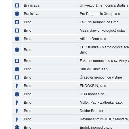
Bratislava
Univerzitná nemocnica Bratisl
Bratislava
Pro Diagnostic Group, a.s.
Brno
Fakultní nemocnice Brno
Brno
Masarykův onkologický ústav
Brno
Affidea Brno s.r.o.
EUC Klinika - Mamologické scr
Brno
Brno
Brno
Fakultní nemocnice u sv. Anny 
Brno
SurGal Clinic s.r.o.
Brno
Úrazová nemocnice v Brně
Brno
ENDOKRIN, s.r.o.
Brno
DC-Flipper s.r.o.
Brno
MUDr. Patrik Zatloukal s.r.o.
Brno
Doktor Brno s.r.o.
Brno
Revmacentrum MUDr. Mostera, s
Brno
Endokrinomedic s.r.o.