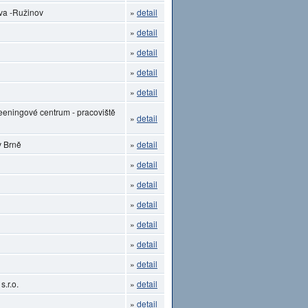
ava -Ružinov
»
detail
»
detail
»
detail
»
detail
»
detail
eeningové centrum - pracoviště
»
detail
v Brně
»
detail
»
detail
»
detail
»
detail
»
detail
»
detail
»
detail
.r.o.
»
detail
»
detail