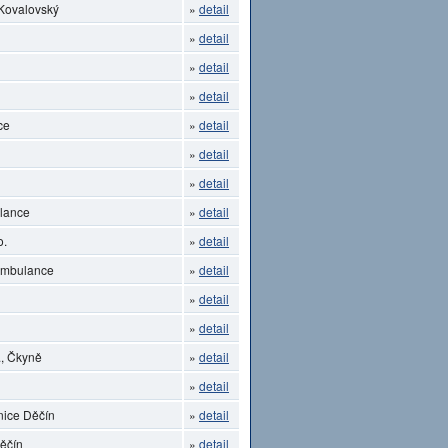
 Kovalovský
»
detail
»
detail
»
detail
»
detail
ce
»
detail
»
detail
»
detail
lance
»
detail
o.
»
detail
 ambulance
»
detail
»
detail
»
detail
, Čkyně
»
detail
»
detail
nice Děčín
»
detail
Děčín
»
detail