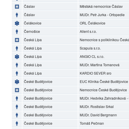
Čáslav
Městská nemocnice Čáslav
Čáslav
MUDr. Petr Jurka - Ortopedie
Čelákovice
ORL Čelákovice
Černošice
Allent s.r.o.
Česká Lípa
Nemocnice s poliklinikou Česká 
Česká Lípa
Scapula s.r.o.
Česká Lípa
ANGIO CL s.r.o.
Česká Lípa
MUDr. Martina Tomanová
Česká Lípa
KARDIO SEVER sro
České Budějovice
EUC Klinika České Budějovice
České Budějovice
Nemocnice České Budějovice
České Budějovice
MUDr. Hedvika Zahradníková 
České Budějovice
MUDr. Rostislav Srkal
České Budějovice
MUDr. David Bergmann
České Budějovice
Tomáš Pečman