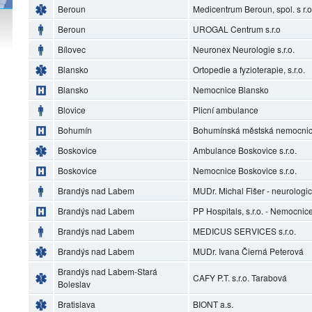
Beroun
Medicentrum Beroun, spol. s r.o
Beroun
UROGAL Centrum s.r.o
Bílovec
Neuronex Neurologie s.r.o.
Blansko
Ortopedie a fyzioterapie, s.r.o.
Blansko
Nemocnice Blansko
Blovice
Plicní ambulance
Bohumín
Bohumínská městská nemocnice
Boskovice
Ambulance Boskovice s.r.o.
Boskovice
Nemocnice Boskovice s.r.o.
Brandýs nad Labem
MUDr. Michal Fišer - neurolog
Brandýs nad Labem
PP Hospitals, s.r.o. - Nemocni
Brandýs nad Labem
MEDICUS SERVICES s.r.o.
Brandýs nad Labem
MUDr. Ivana Čierná Peterová
Brandýs nad Labem-Stará
CAFY P.T. s.r.o. Tarabová
Boleslav
Bratislava
BIONT a.s.