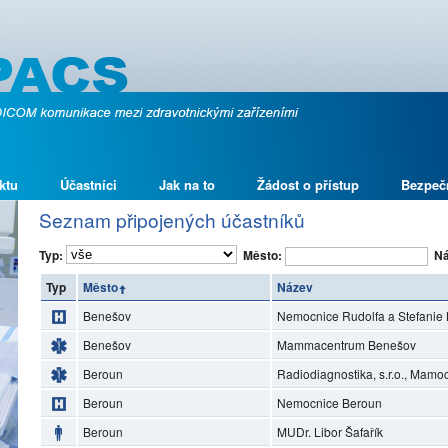
ktu
Účastníci
Jak na to
Žádost o přístup
Bezpeč
Seznam připojených účastníků
Typ:
Město:
Ná
Typ
Město
Název
Benešov
Nemocnice Rudolfa a Stefanie 
Benešov
Mammacentrum Benešov
Beroun
Radiodiagnostika, s.r.o., Mam
Beroun
Nemocnice Beroun
Beroun
MUDr. Libor Šafařík