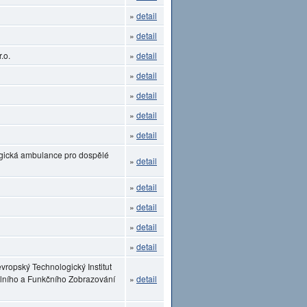
»
detail
»
detail
.o.
»
detail
»
detail
»
detail
»
detail
»
detail
ogická ambulance pro dospělé
»
detail
»
detail
»
detail
»
detail
»
detail
vropský Technologický Institut
lního a Funkčního Zobrazování
»
detail