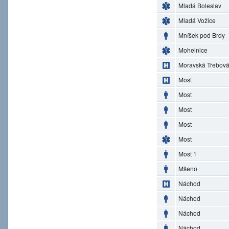
Mladá Boleslav
Mladá Vožice
Mníšek pod Brdy
Mohelnice
Moravská Třebov
Most
Most
Most
Most
Most
Most 1
Mšeno
Náchod
Náchod
Náchod
Náchod