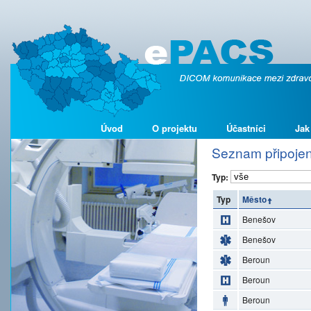
Úvod
O projektu
Účastníci
Jak
Seznam připojen
Typ:
Typ
Město
Benešov
Benešov
Beroun
Beroun
Beroun