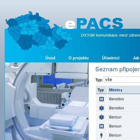
Úvod
O projektu
Účastníci
Jak
Seznam připojen
Typ:
Typ
Město
Benešov
Benešov
Beroun
Beroun
Beroun