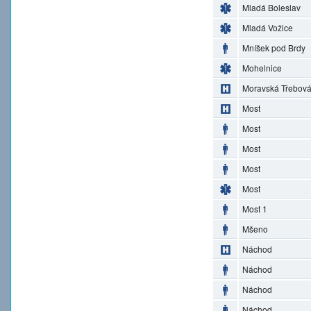
Mladá Boleslav
Mladá Vožice
Mníšek pod Brdy
Mohelnice
Moravská Třebov
Most
Most
Most
Most
Most
Most 1
Mšeno
Náchod
Náchod
Náchod
Náchod