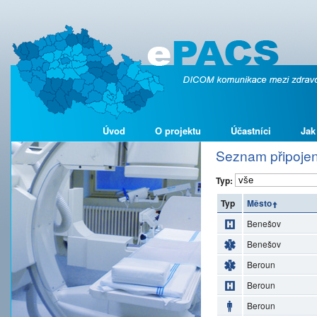
Úvod
O projektu
Účastníci
Jak
Seznam připojen
Typ:
Typ
Město
Benešov
Benešov
Beroun
Beroun
Beroun