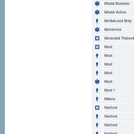
Mladá Boleslav
Mladá Vožice
Mníšek pod Brdy
Mohelnice
Moravská Třebov
Most
Most
Most
Most
Most
Most 1
Mšeno
Náchod
Náchod
Náchod
Náchod