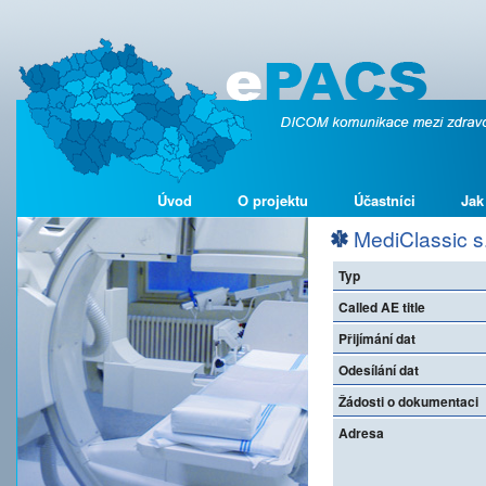
Úvod
O projektu
Účastníci
Jak
MediClassic s.
Typ
Called AE title
Přijímání dat
Odesílání dat
Žádosti o dokumentaci
Adresa