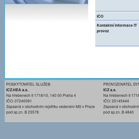
IČO
Kontaktní informace IT
provoz
POSKYTOVATEL SLUŽEB
PROVOZOVATEL SY
ICZ.HEA a.s.
ICZ a.s.
Na hřebenech II 1718/10, 140 00 Praha 4
Na hřebenech II 171
IČO: 07240091
IČO: 25145444
Zapsaná v obchodním rejstříku vedeném MS v Praze
Zapsaná v obchodním
pod sp.zn. B 23578
pod sp.zn. B 4840