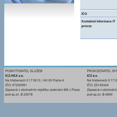
IČO
Kontaktní informace IT
provoz
POSKYTOVATEL SLUŽEB
PROVOZOVATEL SY
ICZ.HEA a.s.
ICZ a.s.
Na hřebenech II 1718/10, 140 00 Praha 4
Na hřebenech II 171
IČO: 07240091
IČO: 25145444
Zapsaná v obchodním rejstříku vedeném MS v Praze
Zapsaná v obchodním
pod sp.zn. B 23578
pod sp.zn. B 4840