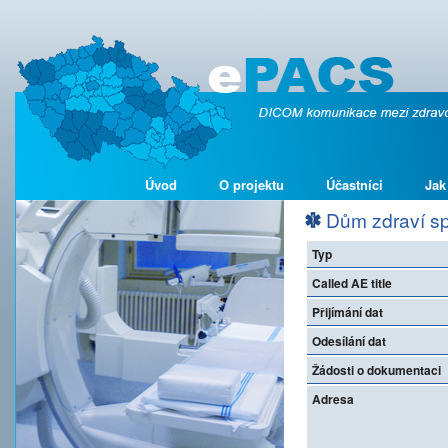
Úvod
O projektu
Účastníci
Jak
Dům zdraví spo
Typ
Called AE title
Přijímání dat
Odesílání dat
Žádosti o dokumentaci
Adresa