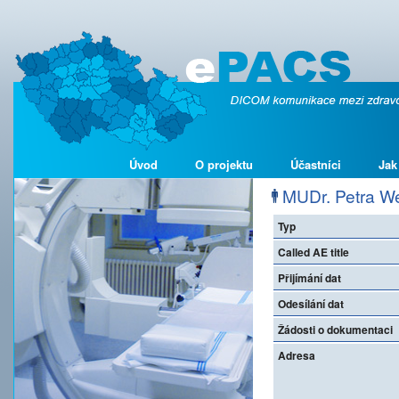
Úvod
O projektu
Účastníci
Jak
MUDr. Petra We
Typ
Called AE title
Přijímání dat
Odesílání dat
Žádosti o dokumentaci
Adresa