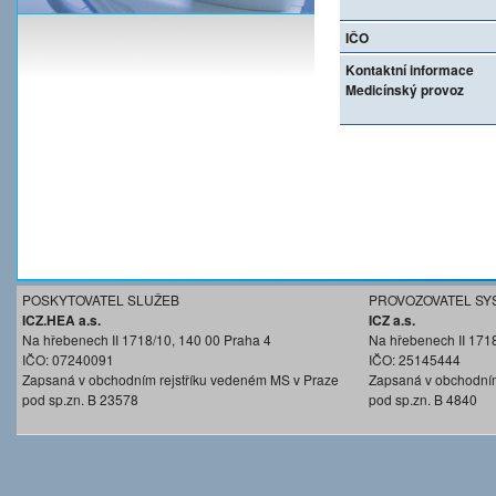
IČO
Kontaktní informace
Medicínský provoz
POSKYTOVATEL SLUŽEB
PROVOZOVATEL SY
ICZ.HEA a.s.
ICZ a.s.
Na hřebenech II 1718/10, 140 00 Praha 4
Na hřebenech II 171
IČO: 07240091
IČO: 25145444
Zapsaná v obchodním rejstříku vedeném MS v Praze
Zapsaná v obchodním
pod sp.zn. B 23578
pod sp.zn. B 4840